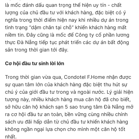
là mốc đánh dấu quan trọng thể hiện uy tín - chất
lượng của chủ đầu tư với khách hàng, đặc biệt có ý
nghĩa trong thời điểm hiện nay khi nhiều dự án trong
tình trạng “dậm chân tại chỗ” khiến khách hàng mất
THỜI BÁO VTV
niềm tin. Đây cũng là mốc để Công ty cổ phần lương
thực Đà Nẵng tiếp tục phát triển các dự án bất động
sản trong thời gian tới đây.
Theo dõi báo trên
Cơ hội đầu tư sinh lời lớn
Trong thời gian vừa qua, Condotel F.Home nhận được
Cơ quan chủ quản:
Đài Truyền hình Việt Nam
sự quan tâm lớn của khách hàng đặc biệt thu hút sự
Cơ quan báo chí:
Thời báo VTV
chú ý của giới đầu tư trong và ngoài nước. Lý giải hiện
Giấy phép hoạt động báo in và báo điện tử số 483/GP-BTTTT
tượng này, nhiều khách hàng mua căn hộ đã cho biết,
cấp ngày 29/12/2023
sở hữu căn hộ khách sạn 5 sao trung tâm Đà Nẵng mở
Tổng Biên tập:
Vũ Thanh Thủy
ra cơ hội đầu tư an toàn, bền vững cùng nhiều chính
Phó Tổng Biên tập:
Nguyễn Thị Mỹ Hạnh, Phạm Quốc Thắng,
sách ưu đãi hấp dẫn từ chủ đầu tư khiến khách hàng
Nguyễn Trọng Ninh
không ngần ngại lựa chọn cho mình một căn hộ tốt
Tổng đài VTV:
024.38 355 931 - 024.38 355 932
nhất.