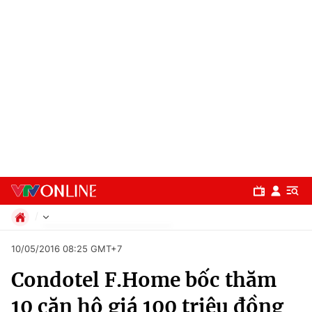
Chính trị
10/05/2016 08:25 GMT+7
Xã hội
Condotel F.Home bốc thăm
Pháp luật
Chuyên mục
Kinh tế
10 căn hộ giá 100 triệu đồng
Thể thao