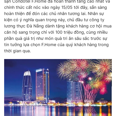
sạn Condotel F.Home đã hoàn thành tầng cao nhất và
Phim VTV
Giải trí
chính thức cất nóc vào ngày 15/05 tới đây, sẵn sàng
Hậu trường
hoàn thiện để đón các chủ nhân tương lai. Nhân sự
Điện ảnh
kiện có ý nghĩa quan trọng này, chủ đầu tư công ty
Đời sống
Nhân vật
lương thực Đà Nẵng dành tặng khách hàng cơ hội mua
Âm nhạc
Du lịch
căn hộ sang trọng chỉ với 100 triệu đồng, cùng nhiều
Khán giả
Giáo dục
Sao
phần quà giá trị như món quà tri ân sâu sắc trước sự
Làm đẹp
Giải sao mai
tin tưởng lựa chọn F.Home của quý khách hàng trong
Tuyển sinh
Công nghệ
thời gian qua.
Chất lượng cuộc sống
Học trực tuyến
Hitech Công nghệ tương lai
Giao lưu trực tuyến
Sản phẩm
Lịch phát sóng
Thị trường
Tư vấn
Chuyên mục khác
Emagazine
Podcast