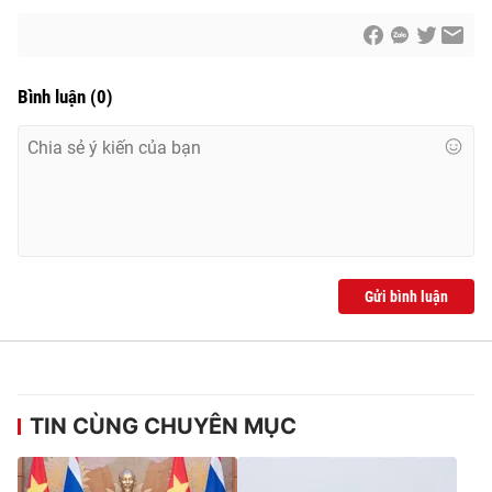
Bình luận
(
0
)
Gửi bình luận
TIN CÙNG CHUYÊN MỤC