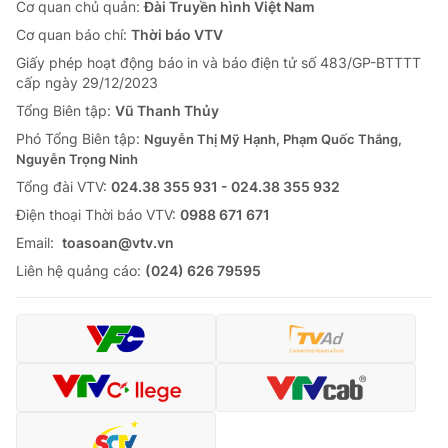
Cơ quan chủ quản:
Đài Truyền hình Việt Nam
Cơ quan báo chí:
Thời báo VTV
Giấy phép hoạt động báo in và báo điện tử số 483/GP-BTTTT
cấp ngày 29/12/2023
Tổng Biên tập:
Vũ Thanh Thủy
Phó Tổng Biên tập:
Nguyễn Thị Mỹ Hạnh, Phạm Quốc Thắng,
Nguyễn Trọng Ninh
Tổng đài VTV:
024.38 355 931 - 024.38 355 932
Ðiện thoại Thời báo VTV:
0988 671 671
Email:
toasoan@vtv.vn
Liên hệ quảng cáo:
(024) 626 79595