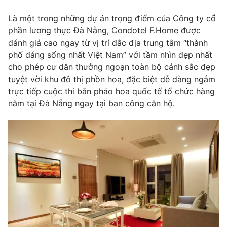
Ðiện thoại Thời báo VTV:
024.66 897 897
Là một trong những dự án trọng điểm của Công ty cổ
Email:
toasoan@vtv.vn
phần lương thực Đà Nẵng, Condotel F.Home được
Liên hệ quảng cáo:
024-7300.7108
đánh giá cao ngay từ vị trí đắc địa trung tâm “thành
phố đáng sống nhất Việt Nam” với tầm nhìn đẹp nhất
cho phép cư dân thưởng ngoạn toàn bộ cảnh sắc đẹp
tuyệt vời khu đô thị phồn hoa, đặc biệt dễ dàng ngắm
trực tiếp cuộc thi bắn pháo hoa quốc tế tổ chức hàng
năm tại Đà Nẵng ngay tại ban công căn hộ.
® Cấm sao chép dưới mọi hình thức nếu không có sự chấp
thuận bằng văn bản. Ghi rõ nguồn VTV.vn khi phát hành lại
thông tin từ website này.