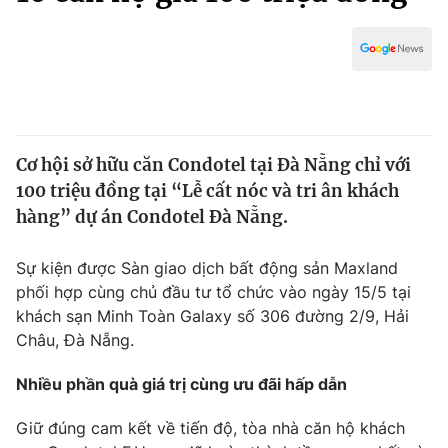
Chính trị
Truyền hình
Văn hóa - Giải trí
Xã hội
Y tế
Đời sống
Pháp luật
Công nghệ
Giáo dục
Cơ hội sở hữu căn Condotel tại Đà Nẵng chỉ với
Y tế
100 triệu đồng tại “Lễ cất nóc và tri ân khách
hàng” dự án Condotel Đà Nẵng.
Thế giới
Sự kiện được Sàn giao dịch bất động sản Maxland
Tin tức
phối hợp cùng chủ đầu tư tổ chức vào ngày 15/5 tại
Kinh tế
khách sạn Minh Toàn Galaxy số 306 đường 2/9, Hải
Thế giới đó đây
Tài chính
Châu, Đà Nẵng.
Dữ liệu và đời sống
Câu chuyện quốc tế
Thị trường
Nhiều phần quà giá trị cùng ưu đãi hấp dẫn
Truyền hình
Góc doanh nghiệp
Giữ đúng cam kết về tiến độ, tòa nhà căn hộ khách