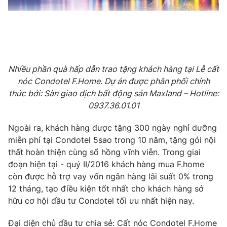
Photo
Infographic
Video
Shorts video
Nhiều phần quà hấp dẫn trao tặng khách hàng tại Lễ cất
VTV Money
VTV Thể thao
nóc Condotel F.Home. Dự án được phân phối chính
thức bởi: Sàn giao dịch bất động sản Maxland – Hotline:
VTV Sức khoẻ
Bất động sản
0937.36.01.01
Ngoài ra, khách hàng được tặng 300 ngày nghỉ dưỡng
Thị trường 24h
Tấm lòng Việt
miễn phí tại Condotel 5sao trong 10 năm, tặng gói nội
thất hoàn thiện cùng sổ hồng vĩnh viễn. Trong giai
VTV4
Vươn mình bằng AI
đoạn hiện tại - quý II/2016 khách hàng mua F.home
còn được hỗ trợ vay vốn ngân hàng lãi suất 0% trong
12 tháng, tạo điều kiện tốt nhất cho khách hàng sở
VTV9
VTV8
hữu cơ hội đầu tư Condotel tối ưu nhất hiện nay.
Liên hệ tòa soạn
English
Đại diện chủ đầu tư chia sẻ: Cất nóc Condotel F.Home