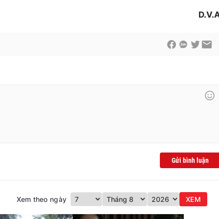
D.V.
Gửi bình luận
Xem theo ngày
XEM