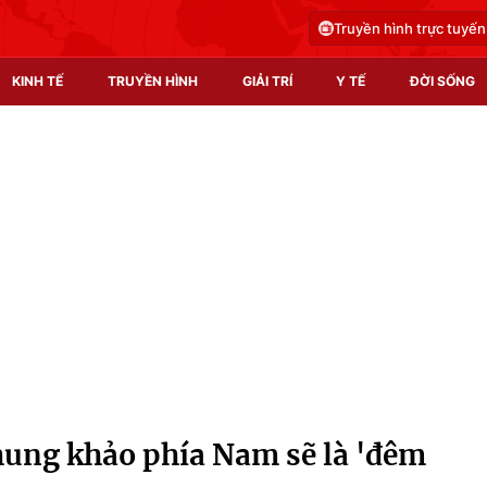
Truyền hình trực tuyến
KINH TẾ
TRUYỀN HÌNH
GIẢI TRÍ
Y TẾ
ĐỜI SỐNG
Pháp luật
Y tế
Truyền hình
Multimedia
Phim VTV
Video
Hậu trường
Shorts video
Nhân vật
Podcast
Khán giả
EMagazine
Giải sao mai
Photo
hung khảo phía Nam sẽ là 'đêm
Infographic