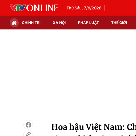
Thứ Sáu, 7/8/2026
CHÍNH TRỊ
XÃ HỘI
PHÁP LUẬT
THẾ GIỚI
Chính trị
Xã hội
Thế giới
Kinh tế
Tin tức
Tài chính
Thế giới đó đây
Thị trường
Câu chuyện quốc tế
Góc doanh nghiệp
Dữ liệu và đời sống
Hoa hậu Việt Nam: C