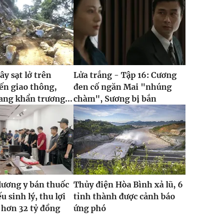
ây sạt lở trên
Lửa trắng - Tập 16: Cương
ến giao thông,
đen cố ngăn Mai "nhúng
ng khẩn trương...
chàm", Sương bị bắn
lương y bán thuốc
Thủy điện Hòa Bình xả lũ, 6
ếu sinh lý, thu lợi
tỉnh thành được cảnh báo
 hơn 32 tỷ đồng
ứng phó