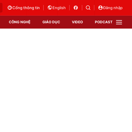
Cổng thông tin
English
Đăng nhập
CÔNG NGHỆ
GIÁO DỤC
VIDEO
PODCAST
VTV Money
VTV Thể thao
VTV Sức khoẻ
Bất động sản
Thị trường 24h
Tấm lòng Việt
Vươn mình bằng AI
VTV4
VTV8
VTV9
Lịch phát sóng
Giao lưu trực tuyến
Sự kiện