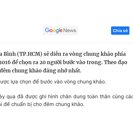
'
Góc ảnh
Giáo dục
Công nghệ
Chia sẻ
Tuyển sinh
Hitech Công ng
Học trực tuyến
Sản phẩm
Hòa Bình (TP.HCM) sẽ diễn ra vòng chung khảo phía
016 để chọn ra 20 người bước vào trong. Theo đạo
g
Thị trường
 đêm chung khảo đáng nhớ nhất.
Tư vấn
 được lựa chọn để bước vào vòng chung khảo.
ày qua đã được ghi hình chân dung toàn thân cùng cá
kini để chuẩn bị cho đêm chung khảo.