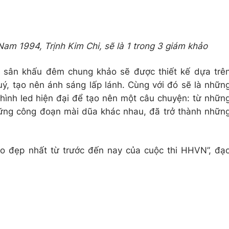
Nam 1994, Trịnh Kim Chi, sẽ là 1 trong 3 giám khảo
sân khấu đêm chung khảo sẽ được thiết kế dựa trê
uý, tạo nên ánh sáng lấp lánh. Cùng với đó sẽ là nhữn
 hình led hiện đại để tạo nên một câu chuyện: từ nhữn
những công đoạn mài dũa khác nhau, đã trở thành nhữn
ảo đẹp nhất từ trước đến nay của cuộc thi HHVN”, đạ