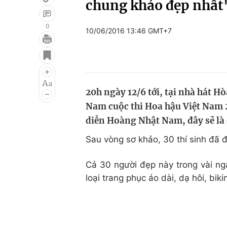
chung khảo đẹp nhất
0
10/06/2016 13:46 GMT+7
Giải trí
Đời sống
Điện ảnh
Du lịch
Âm nhạc
Làm đẹp
20h ngày 12/6 tới, tại nhà hát 
Nam cuộc thi Hoa hậu Việt Nam 2
Sao
Chất lượng cuộc sốn
diễn Hoàng Nhật Nam, đây sẽ là
Sau vòng sơ khảo, 30 thí sinh đã
Cả 30 người đẹp này trong vài ng
loại trang phục áo dài, dạ hôi, bi