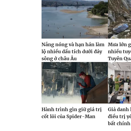
Nắng nóng và hạn hán làm
Mưa lớn g
lộ nhiều dấu tích dưới đáy
nhiều tuy
sông ở châu Âu
Tuyên Qua
Hành trình gìn giữ giá trị
Giả danh 
cốt lõi của Spider-Man
điều trị y
bất chính