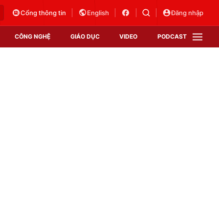
Cổng thông tin
English
Đăng nhập
CÔNG NGHỆ
GIÁO DỤC
VIDEO
PODCAST
VTV Money
VTV Thể thao
VTV Sức khoẻ
Bất động sản
Thị trường 24h
Tấm lòng Việt
Vươn mình bằng AI
VTV4
VTV8
VTV9
Lịch phát sóng
Giao lưu trực tuyến
Sự kiện