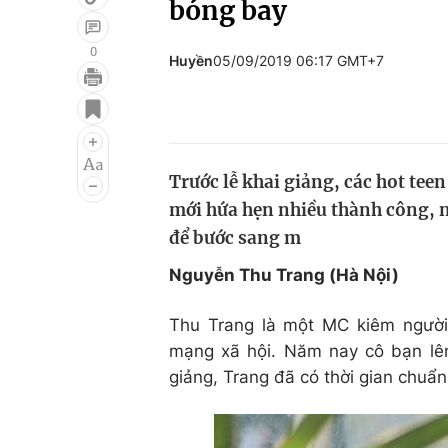
bóng bay
0
Huyền
05/09/2019 06:17 GMT+7
Giải trí
Đời sống
Điện ảnh
Du lịch
Âm nhạc
Làm đẹp
Trước lễ khai giảng, các hot tee
mới hứa hẹn nhiều thành công, ng
Sao
Chất lượng cuộc sốn
để bước sang m
Nguyễn Thu Trang (Hà Nội)
Thu Trang là một MC kiêm người
mạng xã hội. Năm nay cô bạn lên
giảng, Trang đã có thời gian chuẩ