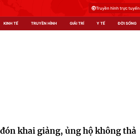
Truyền hình trực tuyến
KINH TẾ
TRUYỀN HÌNH
GIẢI TRÍ
Y TẾ
ĐỜI SỐNG
Pháp luật
Y tế
Truyền hình
Multimedia
Phim VTV
Video
Hậu trường
Shorts video
Nhân vật
Podcast
Khán giả
EMagazine
Giải sao mai
Photo
 đón khai giảng, ủng hộ không thả
Infographic