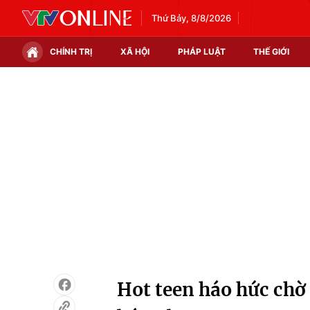
Thứ Bảy, 8/8/2026
CHÍNH TRỊ
XÃ HỘI
PHÁP LUẬT
THẾ GIỚI
Chính trị
Xã hội
Thế giới
Kinh tế
Tin tức
Tài chính
Thế giới đó đây
Thị trường
Câu chuyện quốc tế
Góc doanh nghiệp
Dữ liệu và đời sống
Hot teen háo hức chờ