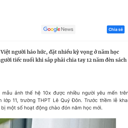
Góc ảnh
Giáo dục
Công nghệ
Chia sẻ
Tuyển sinh
Hitech Công ng
Học trực tuyến
Sản phẩm
n Việt người háo hức, đặt nhiều kỳ vọng ở năm học
ười tiếc nuối khi sắp phải chia tay 12 năm đèn sách
g
Thị trường
Tư vấn
 mẫu ảnh thế hệ 10x được nhiều người yêu mến trê
 lớp 11, trường THPT Lê Quý Đôn. Trước thềm lễ kha
n bị một số hoạt động chào đón năm học mới.