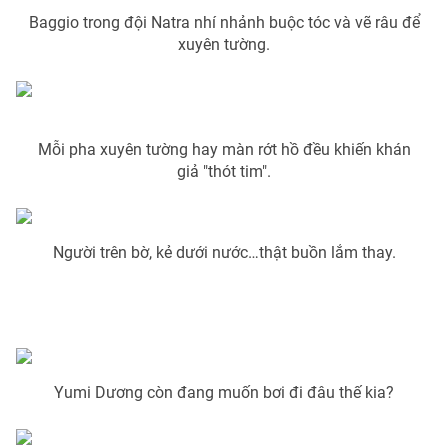
Baggio trong đội Natra nhí nhảnh buộc tóc và vẽ râu để
Photo
Infographic
xuyên tường.
Video
Shorts video
VTV Money
VTV Thể thao
Mỗi pha xuyên tường hay màn rớt hồ đều khiến khán
giả "thót tim".
VTV Sức khoẻ
Bất động sản
Người trên bờ, kẻ dưới nước…thật buồn lắm thay.
Thị trường 24h
Tấm lòng Việt
VTV4
Vươn mình bằng AI
VTV9
VTV8
Yumi Dương còn đang muốn bơi đi đâu thế kia?
Liên hệ tòa soạn
English