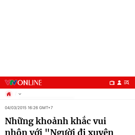
Chính trị
04/03/2015 16:26 GMT+7
Xã hội
Những khoảnh khắc vui
Pháp luật
Chuyên mục
Kinh tế
nhộn với "Người đi xuyên
Thể thao