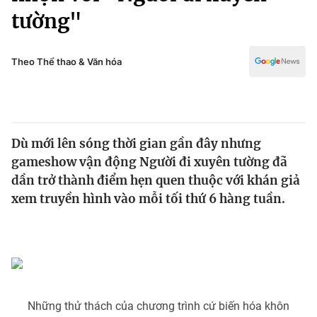
Chính trị
tường"
Truyền hình
Văn hóa - Giải trí
Xã hội
Y tế
Theo Thể thao & Văn hóa
Đời sống
Pháp luật
Công nghệ
Giáo dục
Y tế
Dù mới lên sóng thời gian gần đây nhưng
gameshow vận động Người đi xuyên tường đã
Thế giới
dần trở thành điểm hẹn quen thuộc với khán giả
Tin tức
xem truyền hình vào mỗi tối thứ 6 hàng tuần.
Kinh tế
Thế giới đó đây
Tài chính
Dữ liệu và đời sống
Câu chuyện quốc tế
Thị trường
Truyền hình
Góc doanh nghiệp
Những thử thách của chương trình cứ biến hóa khôn