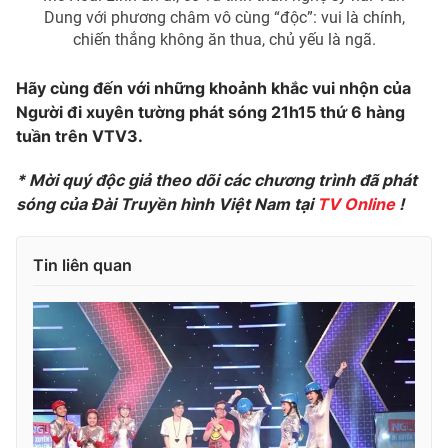
Ðiện thoại Thời báo VTV:
024.66 897 897
Dung với phương châm vô cùng “độc”: vui là chính,
Email:
toasoan@vtv.vn
chiến thắng không ăn thua, chủ yếu là ngã.
Liên hệ quảng cáo:
024-7300.7108
Hãy cùng đến với những khoảnh khắc vui nhộn của
Người đi xuyên tường phát sóng 21h15 thứ 6 hàng
tuần trên VTV3.
* Mời quý độc giả theo dõi các chương trình đã phát
sóng của Đài Truyền hình Việt Nam tại
TV Online
!
Tin liên quan
® Cấm sao chép dưới mọi hình thức nếu không có sự chấp
thuận bằng văn bản. Ghi rõ nguồn VTV.vn khi phát hành lại
thông tin từ website này.