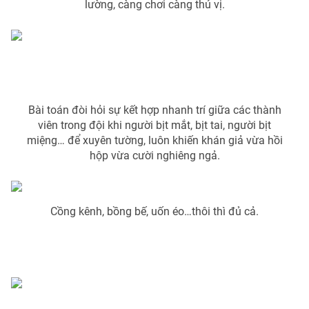
Phim VTV
lường, càng chơi càng thú vị.
Giải trí
Hậu trường
Điện ảnh
Đời sống
Nhân vật
Âm nhạc
Du lịch
Khán giả
Giáo dục
Sao
Bài toán đòi hỏi sự kết hợp nhanh trí giữa các thành
Làm đẹp
Giải sao mai
Tuyển sinh
viên trong đội khi người bịt mắt, bịt tai, người bịt
Công nghệ
Chất lượng cuộc sống
miệng… để xuyên tường, luôn khiến khán giả vừa hồi
Học trực tuyến
hộp vừa cười nghiêng ngả.
Hitech Công nghệ tương lai
Giao lưu trực tuyến
Sản phẩm
Cồng kênh, bồng bế, uốn éo…thôi thì đủ cả.
Lịch phát sóng
Thị trường
Tư vấn
Chuyên mục khác
Emagazine
Podcast