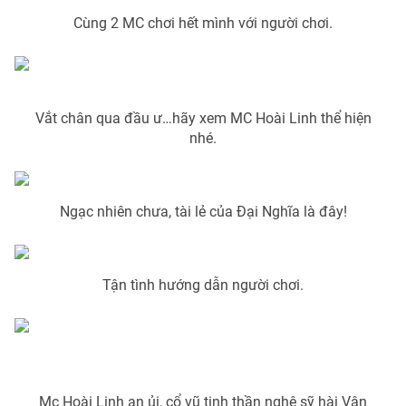
Cùng 2 MC chơi hết mình với người chơi.
THỜI BÁO VTV
Vắt chân qua đầu ư…hãy xem MC Hoài Linh thể hiện
nhé.
Theo dõi báo trên
Ngạc nhiên chưa, tài lẻ của Đại Nghĩa là đây!
Cơ quan chủ quản:
Đài Truyền hình Việt Nam
Cơ quan báo chí:
Thời báo VTV
Giấy phép hoạt động báo in và báo điện tử số 483/GP-BTTTT
Tận tình hướng dẫn người chơi.
cấp ngày 29/12/2023
Tổng Biên tập:
Vũ Thanh Thủy
Phó Tổng Biên tập:
Nguyễn Thị Mỹ Hạnh, Phạm Quốc Thắng,
Nguyễn Trọng Ninh
Tổng đài VTV:
024.38 355 931 - 024.38 355 932
Mc Hoài Linh an ủi, cổ vũ tinh thần nghệ sỹ hài Vân