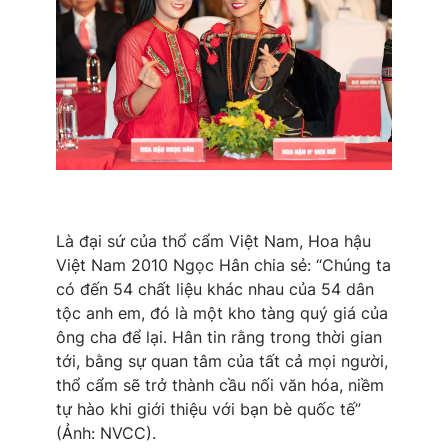
Email:
toasoan@vtv.vn
Liên hệ quảng cáo:
024-7300.7108
Là đại sứ của thổ cẩm Việt Nam, Hoa hậu
Việt Nam 2010 Ngọc Hân chia sẻ: “Chúng ta
có đến 54 chất liệu khác nhau của 54 dân
® Cấm sao chép dưới mọi hình thức nếu không có sự chấp
tộc anh em, đó là một kho tàng quý giá của
thuận bằng văn bản. Ghi rõ nguồn VTV.vn khi phát hành lại
ông cha để lại. Hân tin rằng trong thời gian
thông tin từ website này.
tới, bằng sự quan tâm của tất cả mọi người,
thổ cẩm sẽ trở thành cầu nối văn hóa, niềm
tự hào khi giới thiệu với bạn bè quốc tế”
(Ảnh: NVCC).