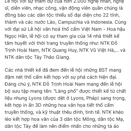
Lễ hội với sự tham dự của hơn 2.000 nghệ nhân, nghệ
sĩ, diễn viên, nhạc công, vận động viên quần chúng là
đồng bào các dân tộc thiểu số đại diện cho 22 tỉnh,
thành và các nước Lào, Campuchia và Indonesia. Cùng
với đại sứ Lễ hội văn hoá thổ cẩm Việt Nam - Hoa hậu
Ngọc Hân, lễ hội có sự tham gia của 14 nhà thiết kế
tâm huyết với thời trang truyền thống như: NTK Đỗ
Trịnh Hoài Nam, NTK Quang Huy, NTK Vũ Việt Hà,… và
NTK dân tộc Tày Thảo Giang.
Các nhà thiết kế đã đem đến lễ hội những BST mang
đậm nét thổ cẩm kết hợp với sự phá cách hiện đại.
Đáng chú ý, NTK Đỗ Trịnh Hoài Nam mang đến lễ hội
bộ sưu tập mang tên: "Làng phố" được thiết kế từ chất
liệu nhung Lyons (được dệt ở Lyons, Pháp) sang trọng,
kết hợp in ấn 3D những hoa văn họa tiết thổ cẩm
truyền thống, và kỹ thuật thêu đính, tinh tế. NTK khéo
léo kết hợp hoa văn của 3 dân tộc Mông, dân tộc Mạ,
dân tộc Tày để làm nên điểm nhấn cho những tà áo