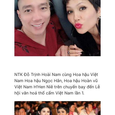
THỜI BÁO VTV
Theo dõi báo trên
Cơ quan chủ quản:
Đài Truyền hình Việt Nam
Cơ quan báo chí:
Thời báo VTV
Giấy phép hoạt động báo in và báo điện tử số 483/GP-BTTTT
NTK Đỗ Trịnh Hoài Nam cùng Hoa hậu Việt
cấp ngày 29/12/2023
Nam Hoa hậu Ngọc Hân, Hoa hậu Hoàn vũ
Tổng Biên tập:
Vũ Thanh Thủy
Việt Nam H’Hen Niê trên chuyến bay đến Lễ
Phó Tổng Biên tập:
Nguyễn Thị Mỹ Hạnh, Phạm Quốc Thắng,
hội văn hoá thổ cẩm Việt Nam lần 1.
Nguyễn Trọng Ninh
Tổng đài VTV:
024.38 355 931 - 024.38 355 932
Ðiện thoại Thời báo VTV:
024.66 897 897