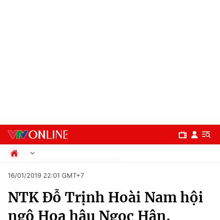
Chính trị
16/01/2019 22:01 GMT+7
Xã hội
NTK Đỗ Trịnh Hoài Nam hội
Pháp luật
Chuyên mục
Kinh tế
ngộ Hoa hậu Ngọc Hân,
Thể thao