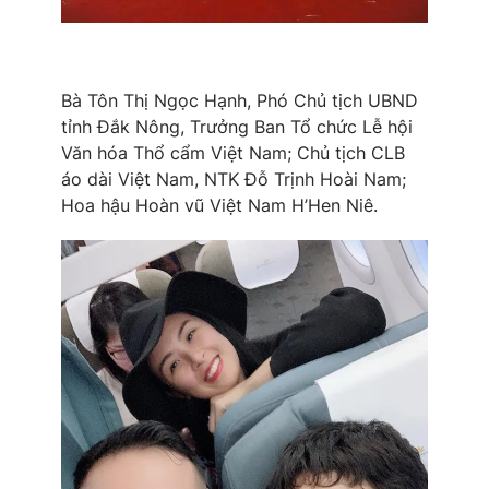
Photo
Infographic
Video
Shorts video
Bà Tôn Thị Ngọc Hạnh, Phó Chủ tịch UBND
tỉnh Đắk Nông, Trưởng Ban Tổ chức Lễ hội
Văn hóa Thổ cẩm Việt Nam; Chủ tịch CLB
VTV Money
VTV Thể thao
áo dài Việt Nam, NTK Đỗ Trịnh Hoài Nam;
Hoa hậu Hoàn vũ Việt Nam H’Hen Niê.
VTV Sức khoẻ
Bất động sản
Thị trường 24h
Tấm lòng Việt
VTV4
Vươn mình bằng AI
VTV9
VTV8
Liên hệ tòa soạn
English