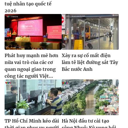
tuệ nhân tạo quốc tế
2026
Phát huy mạnh mẽ hơn
Xảy ra sự cố mất điện
nữa vai trò của các cơ
làm tê liệt đường sắt Tây
quan ngoại giao trong
Bắc nước Anh
công tác người Việt...
TP Hồ Chí Minh kéo dài
Hà Nội đầu tư cải tạo
thời gian phục vụ người
sông Nhuệ: Kỳ vọng hồi