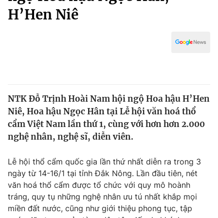
Chính trị
H’Hen Niê
Truyền hình
Văn hóa - Giải trí
Xã hội
Y tế
Đời sống
Pháp luật
Công nghệ
Giáo dục
Y tế
NTK Đỗ Trịnh Hoài Nam hội ngộ Hoa hậu H’Hen
Niê, Hoa hậu Ngọc Hân tại Lễ hội văn hoá thổ
Thế giới
cẩm Việt Nam lần thứ 1, cùng với hơn hơn 2.000
Tin tức
nghệ nhân, nghệ sĩ, diễn viên.
Kinh tế
Thế giới đó đây
Lễ hội thổ cẩm quốc gia lần thứ nhất diễn ra trong 3
Tài chính
Dữ liệu và đời sống
ngày từ 14-16/1 tại tỉnh Đắk Nông. Lần đầu tiên, nét
Câu chuyện quốc tế
Thị trường
văn hoá thổ cẩm được tổ chức với quy mô hoành
tráng, quy tụ những nghệ nhân ưu tú nhất khắp mọi
Truyền hình
Góc doanh nghiệp
miền đất nước, cũng như giới thiệu phong tục, tập