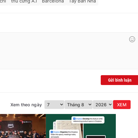
chi
thú cưng A.I
Barcelona
Tây Ban Nha
Gửi bình luận
Xem theo ngày
XEM