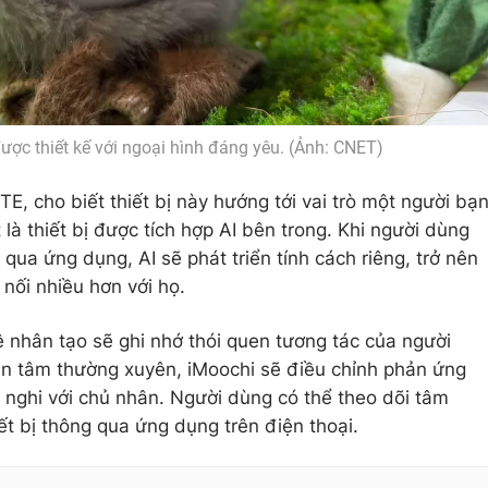
ợc thiết kế với ngoại hình đáng yêu. (Ảnh: CNET)
E, cho biết thiết bị này hướng tới vai trò một người bạ
à thiết bị được tích hợp AI bên trong. Khi người dùng
 qua ứng dụng, AI sẽ phát triển tính cách riêng, trở nên
nối nhiều hơn với họ.
ệ nhân tạo sẽ ghi nhớ thói quen tương tác của người
an tâm thường xuyên, iMoochi sẽ điều chỉnh phản ứng
h nghi với chủ nhân. Người dùng có thể theo dõi tâm
ết bị thông qua ứng dụng trên điện thoại.