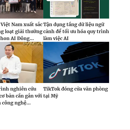
 Việt Nam xuất sắc
Tận dụng tầng dữ liệu ngữ
g loạt giải thưởng
cảnh để tối ưu hóa quy trình
thon AI Đông...
làm việc AI
rình nghiên cứu
TikTok đóng cửa văn phòng
cơ bản cần gắn với
tại Mỹ
n công nghệ...