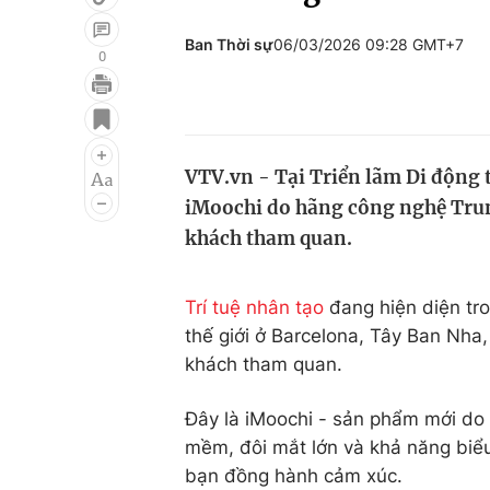
Ban Thời sự
06/03/2026 09:28 GMT+7
0
Giải trí
Đời sống
Điện ảnh
Du lịch
VTV.vn - Tại Triển lãm Di động t
Âm nhạc
Làm đẹp
iMoochi do hãng công nghệ Trung
Sao
Chất lượng cuộc sốn
khách tham quan.
Trí tuệ nhân tạo
đang hiện diện tro
thế giới ở Barcelona, Tây Ban Nha,
khách tham quan.
Đây là iMoochi - sản phẩm mới do 
mềm, đôi mắt lớn và khả năng biể
bạn đồng hành cảm xúc.