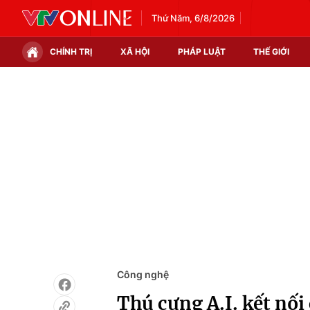
Thứ Năm, 6/8/2026
CHÍNH TRỊ
XÃ HỘI
PHÁP LUẬT
THẾ GIỚI
Chính trị
Xã hội
Thế giới
Kinh tế
Tin tức
Tài chính
Thế giới đó đây
Thị trường
Câu chuyện quốc tế
Góc doanh nghiệp
Dữ liệu và đời sống
Công nghệ
Thú cưng A.I. kết nối