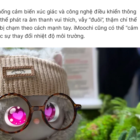
hống cảm biến xúc giác và công nghệ điều khiển thông
 thể phát ra âm thanh vui thích, vẫy “đuôi”, thậm chí thể
u bị chạm theo cách mạnh tay. iMoochi cũng có thể “cảm
c sự thay đổi nhiệt độ môi trường.