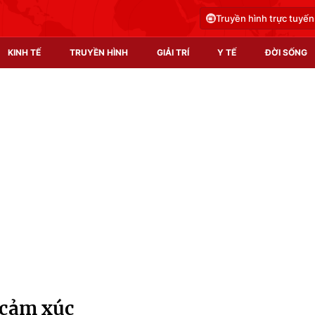
Truyền hình trực tuyến
KINH TẾ
TRUYỀN HÌNH
GIẢI TRÍ
Y TẾ
ĐỜI SỐNG
Pháp luật
Y tế
Truyền hình
Multimedia
Phim VTV
Video
Hậu trường
Shorts video
Nhân vật
Podcast
Khán giả
EMagazine
Giải sao mai
Photo
 cảm xúc
Infographic