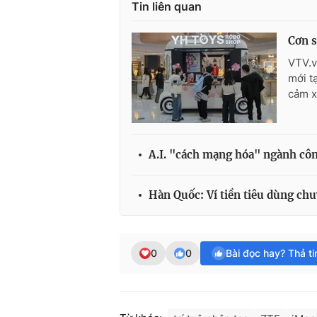
Tin liên quan
Cơn s
VTV.v
mới t
cảm x
A.I. "cách mạng hóa" ngành côn
Hàn Quốc: Ví tiền tiêu dùng chu
0
0
Bài đọc hay? Thả t