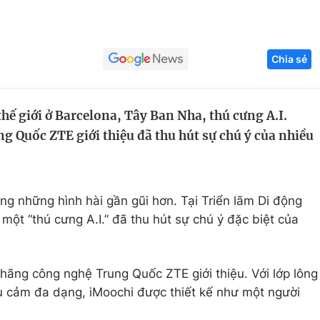
Góc ảnh
Chia sẻ
Giáo dục
Công nghệ
Tuyển sinh
Hitech Công ng
hế giới ở Barcelona, Tây Ban Nha, thú cưng A.I.
Học trực tuyến
Sản phẩm
 Quốc ZTE giới thiệu đã thu hút sự chú ý của nhiều
g
Thị trường
Tư vấn
ng những hình hài gần gũi hơn. Tại Triển lãm Di động
 một “thú cưng A.I.” đã thu hút sự chú ý đặc biệt của
hãng công nghệ Trung Quốc ZTE giới thiệu. Với lớp lông
u cảm đa dạng, iMoochi được thiết kế như một người