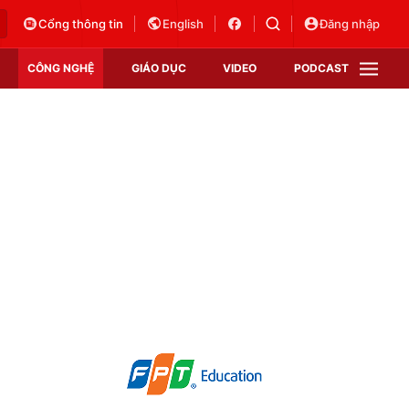
Cổng thông tin
English
Đăng nhập
CÔNG NGHỆ
GIÁO DỤC
VIDEO
PODCAST
VTV Money
VTV Thể thao
VTV Sức khoẻ
Bất động sản
Thị trường 24h
Tấm lòng Việt
Vươn mình bằng AI
VTV4
VTV8
VTV9
Lịch phát sóng
Giao lưu trực tuyến
Sự kiện