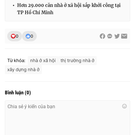
Ðiện thoại Thời báo VTV:
024.66 897 897
Hơn 29.000 căn nhà ở xã hội sắp khởi công tại
Email:
toasoan@vtv.vn
TP Hồ Chí Minh
Liên hệ quảng cáo:
024-7300.7108
0
0
Từ khóa:
nhà ở xã hội
thị trường nhà ở
xây dựng nhà ở
Bình luận
(
0
)
® Cấm sao chép dưới mọi hình thức nếu không có sự chấp
thuận bằng văn bản. Ghi rõ nguồn VTV.vn khi phát hành lại
thông tin từ website này.