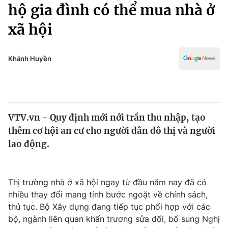
Chính trị
hộ gia đình có thể mua nhà ở
Truyền hình
xã hội
Văn hóa - Giải trí
Xã hội
Y tế
Đời sống
Khánh Huyền
Pháp luật
Công nghệ
Giáo dục
Y tế
VTV.vn - Quy định mới nới trần thu nhập, tạo
Thế giới
thêm cơ hội an cư cho người dân đô thị và người
Tin tức
lao động.
Kinh tế
Thế giới đó đây
Tài chính
Dữ liệu và đời sống
Thị trường nhà ở xã hội ngay từ đầu năm nay đã có
Câu chuyện quốc tế
Thị trường
nhiều thay đổi mang tính bước ngoặt về chính sách,
thủ tục. Bộ Xây dựng đang tiếp tục phối hợp với các
Truyền hình
Góc doanh nghiệp
bộ, ngành liên quan khẩn trương sửa đổi, bổ sung Nghị