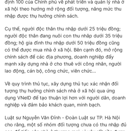
Phim VTV
định 100 của Chính phủ về phát triển và quản lý nhà ở
Giải trí
xã hội theo hướng mở rộng đối tượng, nâng mức thu
Hậu trường
nhập được thụ hưởng chính sách.
Điện ảnh
Đời sống
Nhân vật
Cụ thể, người độc thân thu nhập dưới 25 triệu đồng;
Âm nhạc
Du lịch
người độc thân đang nuôi con thu nhâp dưới 35 triệu
Khán giả
Giáo dục
Sao
đồng; hộ gia đình thu nhập dưới 50 triệu đồng cũng
Làm đẹp
Giải sao mai
có thể được mua nhà ở xã hội. Bên cạnh đó, mở rộng
Tuyển sinh
chính sách để các địa phương, doanh nghiệp đẩy
Công nghệ
Chất lượng cuộc sống
mạnh xây dựng nhà ở cho thuê với công nhân, người
Học trực tuyến
Hitech Công nghệ tương lai
lao động, cán bộ, công chức, viên chức…
Giao lưu trực tuyến
Sản phẩm
Về quy trình thủ tục, xây dựng thủ tục xác nhận đối
tượng thụ hưởng chính sách nhà ở xã hội qua ứng
Lịch phát sóng
Thị trường
dụng VNeID để tạo thuận lợi hơn với người dân, doanh
Tư vấn
nghiệp và đảm bảo khách quan, minh bạch.
Chuyên mục khác
Luật sư Nguyễn Văn Đỉnh - Đoàn Luật sư TP. Hà Nội
Emagazine
Podcast
cho rằng, một số nhóm đối tượng chưa có thu nhập đủ