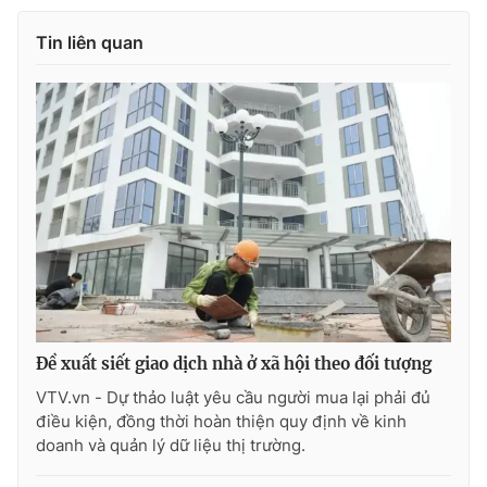
Tin liên quan
THỜI BÁO VTV
Theo dõi báo trên
Cơ quan chủ quản:
Đài Truyền hình Việt Nam
Cơ quan báo chí:
Thời báo VTV
Giấy phép hoạt động báo in và báo điện tử số 483/GP-BTTTT
cấp ngày 29/12/2023
Đề xuất siết giao dịch nhà ở xã hội theo đối tượng
Tổng Biên tập:
Vũ Thanh Thủy
VTV.vn - Dự thảo luật yêu cầu người mua lại phải đủ
Phó Tổng Biên tập:
Nguyễn Thị Mỹ Hạnh, Phạm Quốc Thắng,
điều kiện, đồng thời hoàn thiện quy định về kinh
Nguyễn Trọng Ninh
doanh và quản lý dữ liệu thị trường.
Tổng đài VTV:
024.38 355 931 - 024.38 355 932