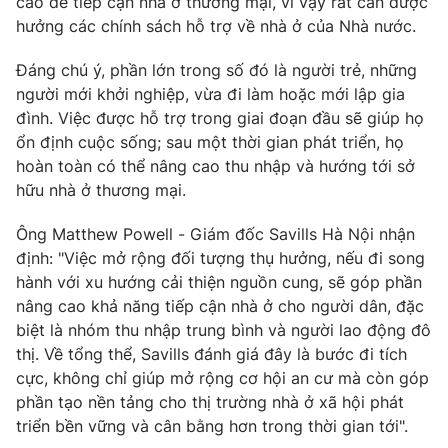
cao để tiếp cận nhà ở thương mại, vì vậy rất cần được
hưởng các chính sách hỗ trợ về nhà ở của Nhà nước.
Photo
Infographic
Đáng chú ý, phần lớn trong số đó là người trẻ, những
Video
Shorts video
người mới khởi nghiệp, vừa đi làm hoặc mới lập gia
đình. Việc được hỗ trợ trong giai đoạn đầu sẽ giúp họ
ổn định cuộc sống; sau một thời gian phát triển, họ
VTV Money
VTV Thể thao
hoàn toàn có thể nâng cao thu nhập và hướng tới sở
hữu nhà ở thương mại.
VTV Sức khoẻ
Bất động sản
Ông Matthew Powell - Giám đốc Savills Hà Nội nhận
định: "Việc mở rộng đối tượng thụ hưởng, nếu đi song
Thị trường 24h
Tấm lòng Việt
hành với xu hướng cải thiện nguồn cung, sẽ góp phần
nâng cao khả năng tiếp cận nhà ở cho người dân, đặc
VTV4
Vươn mình bằng AI
biệt là nhóm thu nhập trung bình và người lao động đô
thị. Về tổng thể, Savills đánh giá đây là bước đi tích
cực, không chỉ giúp mở rộng cơ hội an cư mà còn góp
VTV9
VTV8
phần tạo nền tảng cho thị trường nhà ở xã hội phát
triển bền vững và cân bằng hơn trong thời gian tới".
Liên hệ tòa soạn
English