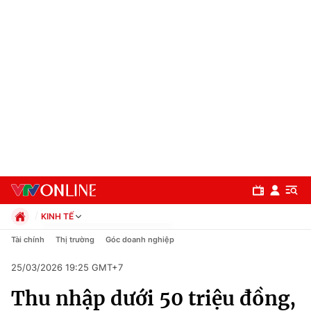
KINH TẾ
Chính trị
Tài chính
Thị trường
Góc doanh nghiệp
Xã hội
25/03/2026 19:25 GMT+7
Pháp luật
Chuyên mục
Kinh tế
Thu nhập dưới 50 triệu đồng,
Thể thao