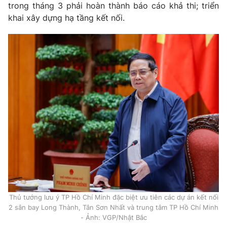
trong tháng 3 phải hoàn thành báo cáo khả thi; triển
khai xây dựng hạ tầng kết nối.
Thủ tướng lưu ý TP Hồ Chí Minh đặc biệt ưu tiên các dự án kết nối
2 sân bay Long Thành, Tân Sơn Nhất và trung tâm TP Hồ Chí Minh
- Ảnh: VGP/Nhật Bắc