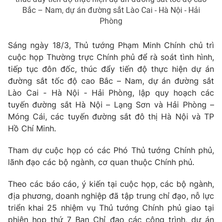
Giao lưu trực tuyến
Bắc – Nam, dự án đường sắt Lào Cai - Hà Nội - Hải
Sản phẩm
Phòng
Lịch phát sóng
Thị trường
Sáng ngày 18/3, Thủ tướng Phạm Minh Chính chủ trì
Tư vấn
cuộc họp Thường trực Chính phủ để rà soát tình hình,
Chuyên mục khác
tiếp tục đôn đốc, thúc đẩy tiến độ thực hiện dự án
đường sắt tốc độ cao Bắc – Nam, dự án đường sắt
Emagazine
Podcast
Lào Cai - Hà Nội - Hải Phòng, lập quy hoạch các
tuyến đường sắt Hà Nội – Lạng Sơn và Hải Phòng –
Photo
Infographic
Móng Cái, các tuyến đường sắt đô thị Hà Nội và TP
Hồ Chí Minh.
Video
Shorts video
Tham dự cuộc họp có các Phó Thủ tướng Chính phủ,
lãnh đạo các bộ ngành, cơ quan thuộc Chính phủ.
VTV Money
VTV Thể thao
Theo các báo cáo, ý kiến tại cuộc họp, các bộ ngành,
địa phương, doanh nghiệp đã tập trung chỉ đạo, nỗ lực
VTV Sức khoẻ
Bất động sản
triển khai 25 nhiệm vụ Thủ tướng Chính phủ giao tại
phiên họp thứ 7 Ban Chỉ đạo các công trình, dự án