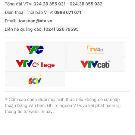
Tổng đài VTV:
024.38 355 931 - 024.38 355 932
Ðiện thoại Thời báo VTV:
0988 671 671
Email:
toasoan@vtv.vn
Liên hệ quảng cáo:
(024) 626 79595
® Cấm sao chép dưới mọi hình thức nếu không có sự chấp
thuận bằng văn bản. Ghi rõ nguồn VTV.vn khi phát hành lại
thông tin từ website này.