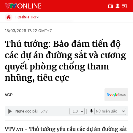
CHÍNH TRỊ
Chính trị
18/03/2026 17:22 GMT+7
Xã hội
Thủ tướng: Bảo đảm tiến độ
Pháp luật
Chuyên mục
Kinh tế
các dự án đường sắt và cương
Thể thao
Chính trị
quyết phòng chống tham
Truyền hình
Văn hóa - Giải trí
nhũng, tiêu cực
Xã hội
Y tế
Đời sống
Pháp luật
VGP
Công nghệ
Giáo dục
Y tế
Nghe đọc bài
5:47
Thế giới
VTV.vn - Thủ tướng yêu cầu các dự án đường sắt