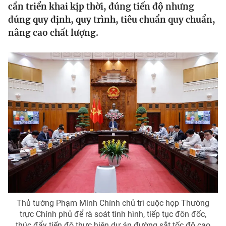
cần triển khai kịp thời, đúng tiến độ nhưng
Tin tức
đúng quy định, quy trình, tiêu chuẩn quy chuẩn,
Kinh tế
nâng cao chất lượng.
Thế giới đó đây
Tài chính
Dữ liệu và đời sống
Câu chuyện quốc tế
Thị trường
Truyền hình
Góc doanh nghiệp
Phim VTV
Giải trí
Hậu trường
Điện ảnh
Đời sống
Nhân vật
Âm nhạc
Du lịch
Khán giả
Giáo dục
Sao
Làm đẹp
Giải sao mai
Tuyển sinh
Công nghệ
Chất lượng cuộc sống
Thủ tướng Phạm Minh Chính chủ trì cuộc họp Thường
Học trực tuyến
trực Chính phủ để rà soát tình hình, tiếp tục đôn đốc,
Hitech Công nghệ tương lai
thúc đẩy tiến độ thực hiện dự án đường sắt tốc độ cao