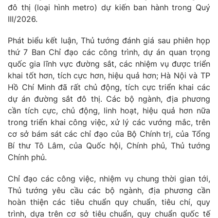
đô thị (loại hình metro) dự kiến ban hành trong Quý
III/2026.
® Cấm sao chép dưới mọi hình thức nếu không có sự chấp
thuận bằng văn bản. Ghi rõ nguồn VTV.vn khi phát hành lại
Phát biểu kết luận, Thủ tướng đánh giá sau phiên họp
thông tin từ website này.
thứ 7 Ban Chỉ đạo các công trình, dự án quan trọng
quốc gia lĩnh vực đường sắt, các nhiệm vụ được triển
khai tốt hơn, tích cực hơn, hiệu quả hơn; Hà Nội và TP
Hồ Chí Minh đã rất chủ động, tích cực triển khai các
dự án đường sắt đô thị. Các bộ ngành, địa phương
cần tích cực, chủ động, linh hoạt, hiệu quả hơn nữa
trong triển khai công việc, xử lý các vướng mắc, trên
cơ sở bám sát các chỉ đạo của Bộ Chính trị, của Tổng
Bí thư Tô Lâm, của Quốc hội, Chính phủ, Thủ tướng
Chính phủ.
Chỉ đạo các công việc, nhiệm vụ chung thời gian tới,
Thủ tướng yêu cầu các bộ ngành, địa phương cần
hoàn thiện các tiêu chuẩn quy chuẩn, tiêu chí, quy
trình, dựa trên cơ sở tiêu chuẩn, quy chuẩn quốc tế