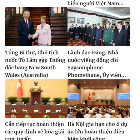
biểu người Việt Nam...
Tổng Bí thư, Chủ tịch
Lãnh đạo Đảng, Nhà
nước Tô Lâm gặp Thống
nước viếng đồng chí
đốc bang New South
Saysomphone
Wales (Australia)
Phomvihane, Ủy viên...
Cần tiếp tục hoàn thiện
Hà Nội gia hạn cho 6 dự
các quy định về hòa giải
án lớn hoàn thiện điều
trực tuyến
kiện khởi công