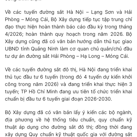
Giấy phép hoạt động báo in và báo điện tử số 483/GP-BTTTT
cấp ngày 29/12/2023
Về các tuyến đường sắt Hà Nội – Lạng Sơn và Hải
Phòng – Móng Cái, Bộ Xây dựng tiếp tục tập trung chỉ
Tổng Biên tập:
Vũ Thanh Thủy
đạo thực hiện hoàn thành báo cáo đầu kỳ trong tháng
Phó Tổng Biên tập:
Nguyễn Thị Mỹ Hạnh, Phạm Quốc Thắng,
4/2026; hoàn thành quy hoạch trong năm 2026. Bộ
Nguyễn Trọng Ninh
Xây dựng cũng đã có văn bản hướng dẫn thủ tục giao
Tổng đài VTV:
024.38 355 931 - 024.38 355 932
UBND tỉnh Quảng Ninh làm cơ quan chủ quản/chủ đầu
Ðiện thoại Thời báo VTV:
024.66 897 897
tư dự án đường sắt Hải Phòng – Hạ Long – Móng Cái.
Email:
toasoan@vtv.vn
Liên hệ quảng cáo:
024-7300.7108
Về các tuyến đường sắt đô thị, Hà Nội đang triển khai
thủ tục đầu tư 6 tuyến (trong đó 4 tuyến dự kiến khởi
công trong năm 2026) và đang triển khai thực hiện 3
tuyến; TP Hồ Chí Minh đang ưu tiên tổ chức triển khai
chuẩn bị đầu tư 6 tuyến giai đoạn 2026-2030.
Bộ Xây dựng đã có văn bản lấy ý kiến các bộ ngành,
địa phương về hệ thống tiêu chuẩn, quy chuẩn kỹ
thuật áp dụng cho đường sắt đô thị; đồng thời đang
xây dựng Quy chuẩn kỹ thuật quốc gia với đường sắt