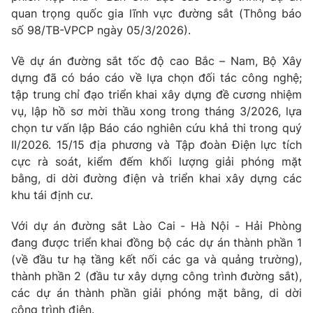
Thị trường 24h
Tấm lòng Việt
quan trọng quốc gia lĩnh vực đường sắt (Thông báo
số 98/TB-VPCP ngày 05/3/2026).
VTV4
Vươn mình bằng AI
Về dự án đường sắt tốc độ cao Bắc – Nam, Bộ Xây
dựng đã có báo cáo về lựa chọn đối tác công nghệ;
VTV9
VTV8
tập trung chỉ đạo triển khai xây dựng đề cương nhiệm
vụ, lập hồ sơ mời thầu xong trong tháng 3/2026, lựa
chọn tư vấn lập Báo cáo nghiên cứu khả thi trong quý
Liên hệ tòa soạn
English
II/2026. 15/15 địa phương và Tập đoàn Điện lực tích
cực rà soát, kiểm đếm khối lượng giải phóng mặt
bằng, di dời đường điện và triển khai xây dựng các
khu tái định cư.
THỜI BÁO VTV
Với dự án đường sắt Lào Cai - Hà Nội - Hải Phòng
đang được triển khai đồng bộ các dự án thành phần 1
Theo dõi báo trên
(về đầu tư hạ tầng kết nối các ga và quảng trường),
thành phần 2 (đầu tư xây dựng công trình đường sắt),
Cơ quan chủ quản:
Đài Truyền hình Việt Nam
các dự án thành phần giải phóng mặt bằng, di dời
Cơ quan báo chí:
Thời báo VTV
công trình điện.