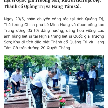
liệt sĩ Quốc gia Trường Sơn; Khu di tích đặc biệt
Tin tức
Thành cổ Quảng Trị và Hang Tám Cô.
Kinh tế
Thế giới đó đây
Ngày 23/5, nhân chuyến công tác tại tỉnh Quảng Trị,
Tài chính
Dữ liệu và đời sống
Thủ tướng Chính phủ Lê Minh Hưng và đoàn công tác
Câu chuyện quốc tế
Thị trường
Trung ương đã tới dâng hương, dâng hoa viếng các
anh hùng liệt sĩ tại Nghĩa trang liệt sĩ Quốc gia Trường
Truyền hình
Góc doanh nghiệp
Sơn; Khu di tích đặc biệt Thành cổ Quảng Trị và Hang
Tám Cô trên đường 20 Quyết Thắng.
Phim VTV
Giải trí
Hậu trường
Điện ảnh
Đời sống
Nhân vật
Âm nhạc
Du lịch
Khán giả
Giáo dục
Sao
Làm đẹp
Giải sao mai
Tuyển sinh
Công nghệ
Chất lượng cuộc sống
Học trực tuyến
Hitech Công nghệ tương lai