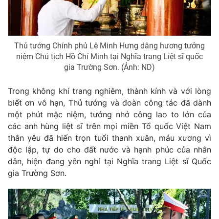
Thị trường 24h
Tấm lòng Việt
VTV4
Vươn mình bằng AI
Thủ tướng Chính phủ Lê Minh Hưng dâng hương tưởng
niệm Chủ tịch Hồ Chí Minh tại Nghĩa trang Liệt sĩ quốc
VTV9
VTV8
gia Trường Sơn. (Ảnh: ND)
Liên hệ tòa soạn
English
Trong không khí trang nghiêm, thành kính và với lòng
biết ơn vô hạn, Thủ tướng và đoàn công tác đã dành
một phút mặc niệm, tưởng nhớ công lao to lớn của
các anh hùng liệt sĩ trên mọi miền Tổ quốc Việt Nam
thân yêu đã hiến trọn tuổi thanh xuân, máu xương vì
THỜI BÁO VTV
độc lập, tự do cho đất nước và hạnh phúc của nhân
dân, hiện đang yên nghỉ tại Nghĩa trang Liệt sĩ Quốc
Theo dõi báo trên
gia Trường Sơn.
Cơ quan chủ quản:
Đài Truyền hình Việt Nam
Cơ quan báo chí:
Thời báo VTV