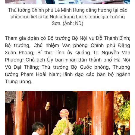
Giao lưu trực tuyến
Sản phẩm
Thủ tướng Chính phủ Lê Minh Hưng dâng hương tại các
phần mộ liệt sĩ tại Nghĩa trang Liệt sĩ quốc gia Trường
Lịch phát sóng
Thị trường
Sơn. (Ảnh: ND)
Tư vấn
Tham gia đoàn có Bộ trưởng Bộ Nội vụ Đỗ Thanh Bình;
Chuyên mục khác
Bộ trưởng, Chủ nhiệm Văn phòng Chính phủ Đặng
Emagazine
Podcast
Xuân Phong; Bí thư Tỉnh ủy Quảng Trị Nguyễn Văn
Phương; Chủ tịch Ủy ban nhân dân thành phố Hà Nội
Vũ Đại Thắng; Thứ trưởng Bộ Quốc phòng, Thượng
Photo
Infographic
tướng Phạm Hoài Nam; lãnh đạo các ban bộ ngành
Trung ương.
Video
Shorts video
VTV Money
VTV Thể thao
VTV Sức khoẻ
Bất động sản