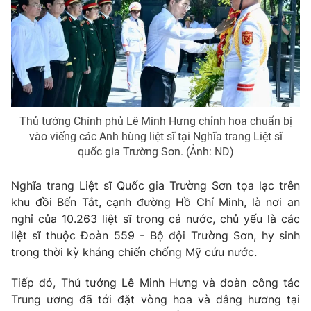
Giấy phép hoạt động báo in và báo điện tử số 483/GP-BTTTT
cấp ngày 29/12/2023
Tổng Biên tập:
Vũ Thanh Thủy
Phó Tổng Biên tập:
Nguyễn Thị Mỹ Hạnh, Phạm Quốc Thắng,
Nguyễn Trọng Ninh
Tổng đài VTV:
024.38 355 931 - 024.38 355 932
Ðiện thoại Thời báo VTV:
024.66 897 897
Thủ tướng Chính phủ Lê Minh Hưng chỉnh hoa chuẩn bị
vào viếng các Anh hùng liệt sĩ tại Nghĩa trang Liệt sĩ
Email:
toasoan@vtv.vn
quốc gia Trường Sơn. (Ảnh: ND)
Liên hệ quảng cáo:
024-7300.7108
Nghĩa trang Liệt sĩ Quốc gia Trường Sơn tọa lạc trên
khu đồi Bến Tắt, cạnh đường Hồ Chí Minh, là nơi an
nghỉ của 10.263 liệt sĩ trong cả nước, chủ yếu là các
liệt sĩ thuộc Đoàn 559 - Bộ đội Trường Sơn, hy sinh
trong thời kỳ kháng chiến chống Mỹ cứu nước.
Tiếp đó, Thủ tướng Lê Minh Hưng và đoàn công tác
Trung ương đã tới đặt vòng hoa và dâng hương tại