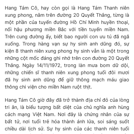
Hang Tám Cô, hay còn gọi là Hang Tám Thanh niên
xung phong, nằm trên đường 20 Quyết Thắng, từng là
một phần của tuyến đường Hồ Chí Minh huyền thoại,
nối hậu phương miền Bắc với tiền tuyến miền Nam.
Trên cung đường ấy, biết bao người con ưu tú đã ngã
xuống. Trong hàng vạn sự hy sinh anh dũng đó, sự
kiện 8 thanh niên xung phong hy sinh vẫn là một trong
những cột mốc đáng ghi nhớ trên con đường 20 Quyết
Thắng. Ngày 14/11/1972, trong làn mưa bom dữ dội,
những chiến sĩ thanh niên xung phong tuổi đôi mươi
đã hy sinh anh dũng để giữ thông mạch máu giao
thông chi viện cho miền Nam ruột thịt.
Hang Tám Cô giờ đây đã trở thành địa chỉ đỏ của lòng
tri ân, là biểu tượng bất diệt của chủ nghĩa anh hùng
cách mạng Việt Nam. Nơi đây là chứng nhân của sự
bất tử, nơi tuổi trẻ hóa thành ánh lửa, soi sáng suốt
chiều dài lịch sử. Sự hy sinh của các thanh niên tuổi