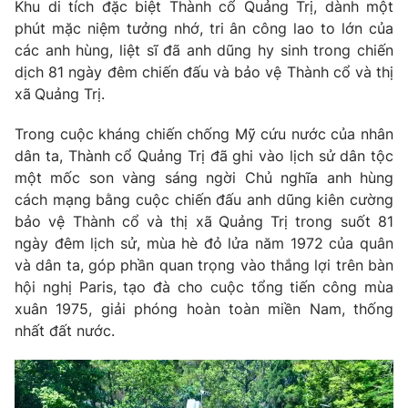
Khu di tích đặc biệt Thành cổ Quảng Trị, dành một
phút mặc niệm tưởng nhớ, tri ân công lao to lớn của
các anh hùng, liệt sĩ đã anh dũng hy sinh trong chiến
® Cấm sao chép dưới mọi hình thức nếu không có sự chấp
dịch 81 ngày đêm chiến đấu và bảo vệ Thành cổ và thị
thuận bằng văn bản. Ghi rõ nguồn VTV.vn khi phát hành lại
thông tin từ website này.
xã
Quảng Trị.
Trong cuộc kháng chiến chống Mỹ cứu nước của nhân
dân ta, Thành cổ Quảng Trị đã ghi vào lịch sử dân tộc
một mốc son vàng sáng ngời Chủ nghĩa anh hùng
cách mạng bằng cuộc chiến đấu anh dũng kiên cường
bảo vệ Thành cổ và thị xã
Quảng Trị trong suốt 81
ngày đêm lịch sử, mùa hè đỏ lửa năm 1972 của quân
và dân ta, góp phần quan trọng vào thắng lợi trên bàn
hội nghị Paris, tạo đà cho cuộc tổng tiến công mùa
xuân 1975, giải phóng hoàn toàn miền Nam, thống
nhất đất nước.