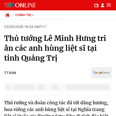
CHÍNH TRỊ
Chính trị
23/05/2026 19:33 GMT+7
Xã hội
Thủ tướng Lê Minh Hưng tri
Pháp luật
Chuyên mục
Kinh tế
ân các anh hùng liệt sĩ tại
Thể thao
Chính trị
tỉnh Quảng Trị
Truyền hình
Văn hóa - Giải trí
Xã hội
Y tế
TTXVN
Đời sống
Pháp luật
Công nghệ
Giáo dục
Y tế
Thủ tướng và đoàn công tác đã tới dâng hương,
hoa viếng các anh hùng liệt sĩ tại Nghĩa trang
Thế giới