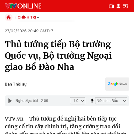
CHÍNH TRỊ
Chính trị
27/02/2026 20:49 GMT+7
Xã hội
Thủ tướng tiếp Bộ trưởng
Pháp luật
Chuyên mục
Kinh tế
Quốc vụ, Bộ trưởng Ngoại
Thể thao
Chính trị
giao Bồ Đào Nha
Truyền hình
Văn hóa - Giải trí
Xã hội
Y tế
Ban Thời sự
Đời sống
Pháp luật
Công nghệ
Nghe đọc bài
2:09
Giáo dục
Y tế
VTV.vn - Thủ tướng đề nghị hai bên tiếp tục
củng cố tin cậy chính trị, tăng cường trao đổi
Thế giới