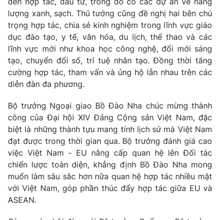
đến hợp tác, đầu tư, trong đó có các dự án về năng
Thị trường 24h
Tấm lòng Việt
lượng xanh, sạch. Thủ tướng cũng đề nghị hai bên chú
trọng hợp tác, chia sẻ kinh nghiệm trong lĩnh vực giáo
VTV4
Vươn mình bằng AI
dục đào tạo, y tế, văn hóa, du lịch, thể thao và các
lĩnh vực mới như khoa học công nghệ, đổi mới sáng
tạo, chuyển đổi số, trí tuệ nhân tạo. Đồng thời tăng
VTV9
VTV8
cường hợp tác, tham vấn và ủng hộ lẫn nhau trên các
diễn đàn đa phương.
Liên hệ tòa soạn
English
Bộ trưởng Ngoại giao Bồ Đào Nha chúc mừng thành
công của Đại hội XIV Đảng Cộng sản Việt Nam, đặc
biệt là những thành tựu mang tính lịch sử mà Việt Nam
đạt được trong thời gian qua. Bộ trưởng đánh giá cao
THỜI BÁO VTV
việc Việt Nam - EU nâng cấp quan hệ lên Đối tác
chiến lược toàn diện, khẳng định Bồ Đào Nha mong
muốn làm sâu sắc hơn nữa quan hệ hợp tác nhiều mặt
với Việt Nam, góp phần thúc đẩy hợp tác giữa EU và
Theo dõi báo trên
ASEAN.
Cơ quan chủ quản:
Đài Truyền hình Việt Nam