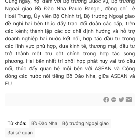
Cùng ngày, hội đàm với Bộ trưởng Quốc vụ, Bộ trưởng
Cơ quan báo chí:
Thời báo VTV
Ngoại giao Bồ Đào Nha Paulo Rangel, đồng chí Lê
Hoài Trung, Ủy viên Bộ Chính trị, Bộ trưởng Ngoại giao
Giấy phép hoạt động báo in và báo điện tử số 483/GP-BTTTT
cấp ngày 29/12/2023
đề nghị hai bên thúc đẩy trao đổi đoàn các cấp, trên
các kênh; thành lập các cơ chế định hướng và hỗ trợ
Tổng Biên tập:
Vũ Thanh Thủy
doanh nghiệp hai nước kết nối, hợp tác đầu tư trong
Phó Tổng Biên tập:
Nguyễn Thị Mỹ Hạnh, Phạm Quốc Thắng,
các lĩnh vực phù hợp, đưa kinh tế, thương mại, đầu tư
Nguyễn Trọng Ninh
trở thành một trụ cột chính trong hợp tác song
Tổng đài VTV:
024.38 355 931 - 024.38 355 932
phương. Hai bên nhất trí phối hợp phát huy vai trò cầu
Ðiện thoại Thời báo VTV:
024.66 897 897
nối, thúc đẩy quan hệ mỗi bên với ASEAN và Cộng
Email:
toasoan@vtv.vn
đồng các nước nói tiếng Bồ Đào Nha, giữa ASEAN và
Liên hệ quảng cáo:
024-7300.7108
EU.
Từ khóa:
Bồ Đào Nha
Bộ trưởng Ngoại giao
đại sứ quán