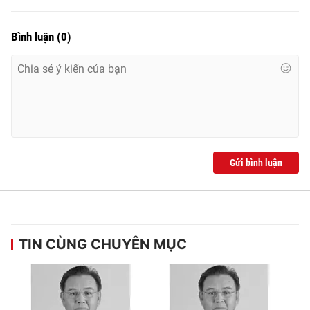
Bình luận
(
0
)
® Cấm sao chép dưới mọi hình thức nếu không có sự chấp
thuận bằng văn bản. Ghi rõ nguồn VTV.vn khi phát hành lại
thông tin từ website này.
Gửi bình luận
TIN CÙNG CHUYÊN MỤC