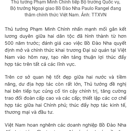
Giao lưu trực tuyến
Thủ tướng Phạm Minh Chính tiếp Bộ trưởng Quốc vụ,
Sản phẩm
Bộ trưởng Ngoại giao Bồ Đào Nha Paulo Rangel đang
thăm chính thức Việt Nam. Ảnh: TTXVN
Lịch phát sóng
Thị trường
Thủ tướng Phạm Minh Chính nhấn mạnh mối gắn kết
Tư vấn
lương duyên giữa hai dân tộc đã hình thành từ hơn
Chuyên mục khác
500 năm trước; đánh giá cao việc Bồ Đào Nha quyết
Emagazine
Podcast
định mở và chính thức khai trương Đại sứ quán tại Việt
Nam vào hôm nay, tạo nền tảng thuận lợi thúc đẩy
hợp tác trên tất cả các lĩnh vực.
Photo
Infographic
Trên cơ sở quan hệ tốt đẹp giữa hai nước và tiềm
Video
Shorts video
năng, dư địa hợp tác còn rất lớn, Thủ tướng đề nghị
hai bên tiếp tục củng cố tin cậy chính trị, tăng cường
trao đổi đoàn cấp cao và các cấp; thiết lập các cơ chế
VTV Money
VTV Thể thao
hợp tác giữa hai Chính phủ; thúc đẩy hợp tác kinh tế,
thương mại và đầu tư.
VTV Sức khoẻ
Bất động sản
Việt Nam hoan nghênh các doanh nghiệp Bồ Đào Nha