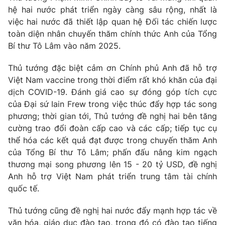
Giao lưu trực tuyến
hệ hai nước phát triển ngày càng sâu rộng, nhất là
Sản phẩm
việc hai nước đã thiết lập quan hệ Đối tác chiến lược
Lịch phát sóng
Thị trường
toàn diện nhân chuyến thăm chính thức Anh của Tổng
Bí thư Tô Lâm vào năm 2025.
Tư vấn
Chuyên mục khác
Thủ tướng đặc biệt cảm ơn Chính phủ Anh đã hỗ trợ
Việt Nam vaccine trong thời điểm rất khó khăn của đại
Emagazine
Podcast
dịch COVID-19. Đánh giá cao sự đóng góp tích cực
của Đại sứ Iain Frew trong việc thúc đẩy hợp tác song
Photo
Infographic
phương; thời gian tới, Thủ tướng đề nghị hai bên tăng
cường trao đổi đoàn cấp cao và các cấp; tiếp tục cụ
thể hóa các kết quả đạt được trong chuyến thăm Anh
Video
Shorts video
của Tổng Bí thư Tô Lâm; phấn đấu nâng kim ngạch
thương mại song phương lên 15 - 20 tỷ USD, đề nghị
VTV Money
VTV Thể thao
Anh hỗ trợ Việt Nam phát triển trung tâm tài chính
quốc tế.
VTV Sức khoẻ
Bất động sản
Thủ tướng cũng đề nghị hai nước đẩy mạnh hợp tác về
văn hóa, giáo dục đào tạo, trong đó có đào tạo tiếng