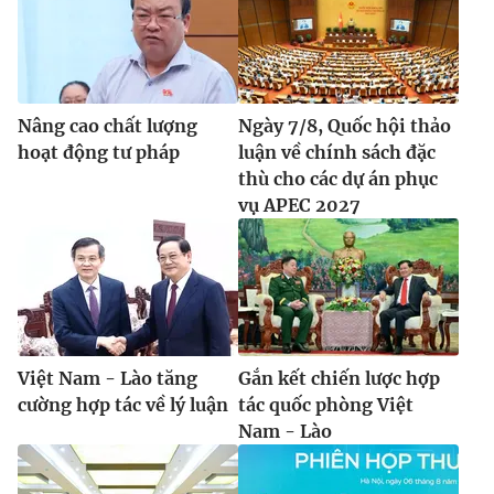
® Cấm sao chép dưới mọi hình thức nếu không có sự chấp
Nâng cao chất lượng
Ngày 7/8, Quốc hội thảo
thuận bằng văn bản. Ghi rõ nguồn VTV.vn khi phát hành lại
thông tin từ website này.
hoạt động tư pháp
luận về chính sách đặc
thù cho các dự án phục
vụ APEC 2027
Việt Nam - Lào tăng
Gắn kết chiến lược hợp
cường hợp tác về lý luận
tác quốc phòng Việt
Nam - Lào