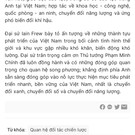
Thị trường 24h
Tấm lòng Việt
Anh tại Việt Nam; hợp tác về khoa học - công nghệ,
quốc phòng - an ninh, chuyển đổi năng lượng và ứng
phó biến đổi khí hậu.
VTV4
Vươn mình bằng AI
Đại sứ Iain Frew bày tỏ ấn tượng về những thành tựu
VTV9
VTV8
phát triển của Việt Nam trong bối cảnh tình hình thế
giới và khu vực gặp nhiều khó khăn, biến động khó
lường. Đại sứ trân trọng cảm ơn Thủ tướng Phạm Minh
Liên hệ tòa soạn
English
Chính đã luôn đồng hành và có những đóng góp quan
trọng cho quan hệ song phương; khẳng định phía Anh
sẵn sàng đóng góp vào nỗ lực thực hiện mục tiêu phát
triển nhanh, bền vững của Việt Nam, nhất là chuyển
THỜI BÁO VTV
đổi xanh, chuyển đổi số và chuyển đổi năng lượng.
Theo dõi báo trên
Từ khóa:
Quan hệ đối tác chiến lược
Cơ quan chủ quản:
Đài Truyền hình Việt Nam