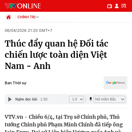
CHÍNH TRỊ
Chính trị
06/04/2026 21:20 GMT+7
Xã hội
Thúc đẩy quan hệ Đối tác
Pháp luật
Chuyên mục
Kinh tế
chiến lược toàn diện Việt
Thể thao
Chính trị
Nam - Anh
Truyền hình
Văn hóa - Giải trí
Xã hội
Y tế
Ban Thời sự
Đời sống
Pháp luật
Công nghệ
Nghe đọc bài
1:30
Giáo dục
Y tế
VTV.vn - Chiều 6/4, tại Trụ sở Chính phủ, Thủ
tướng Chính phủ Phạm Minh Chính đã tiếp ông
Thế giới