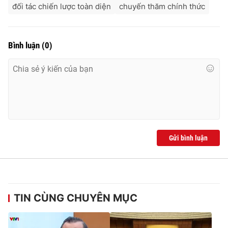
đối tác chiến lược toàn diện
chuyến thăm chính thức
Cơ quan báo chí:
Thời báo VTV
Giấy phép hoạt động báo in và báo điện tử số 483/GP-BTTTT
cấp ngày 29/12/2023
Bình luận
(
0
)
Tổng Biên tập:
Vũ Thanh Thủy
Phó Tổng Biên tập:
Nguyễn Thị Mỹ Hạnh, Phạm Quốc Thắng,
Nguyễn Trọng Ninh
Tổng đài VTV:
024.38 355 931 - 024.38 355 932
Ðiện thoại Thời báo VTV:
024.66 897 897
Email:
toasoan@vtv.vn
Liên hệ quảng cáo:
024-7300.7108
Gửi bình luận
TIN CÙNG CHUYÊN MỤC