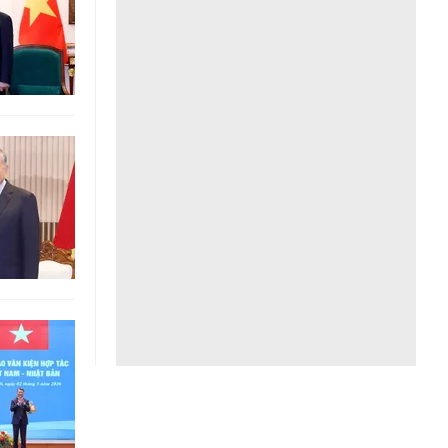
Liên hệ toà soạn
hệ tương lai