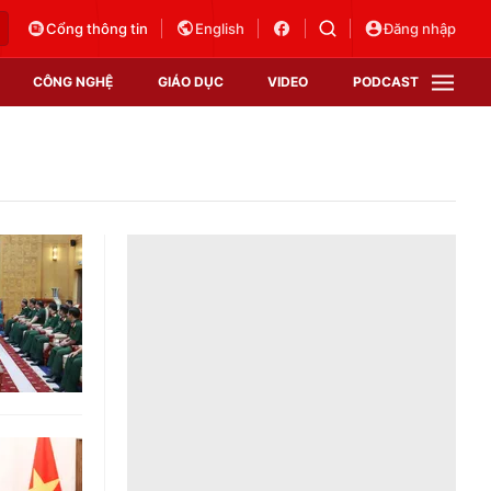
Cổng thông tin
English
Đăng nhập
CÔNG NGHỆ
GIÁO DỤC
VIDEO
PODCAST
VTV Money
VTV Thể thao
VTV Sức khoẻ
Bất động sản
Thị trường 24h
Tấm lòng Việt
Vươn mình bằng AI
VTV4
VTV8
VTV9
Lịch phát sóng
Giao lưu trực tuyến
Sự kiện