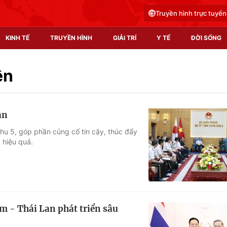
Truyền hình trực tuyến
KINH TẾ
TRUYỀN HÌNH
GIẢI TRÍ
Y TẾ
ĐỜI SỐNG
Pháp luật
Y tế
ện
Truyền hình
Multimedia
ản
Phim VTV
Video
hu 5, góp phần củng cố tin cậy, thúc đẩy
 hiệu quả.
Hậu trường
Shorts video
Nhân vật
Podcast
Khán giả
EMagazine
Giải sao mai
Photo
m - Thái Lan phát triển sâu
Infographic