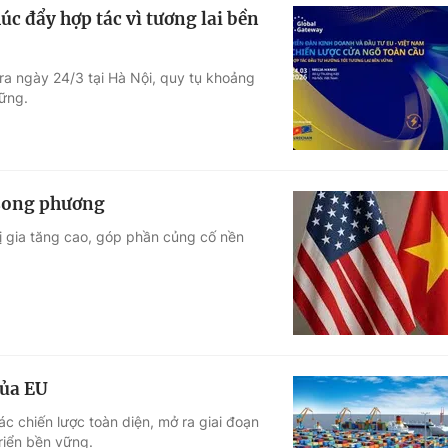
c đẩy hợp tác vì tương lai bền
ra ngày 24/3 tại Hà Nội, quy tụ khoảng
vững.
 song phương
rị gia tăng cao, góp phần củng cố nền
của EU
c chiến lược toàn diện, mở ra giai đoạn
riển bền vững.