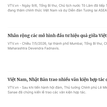
VTV.vn - Ngày 9/6, Tổng Bí thư, Chủ tịch nước Tô Lâm đã tiếp 
đang thăm chính thức Việt Nam và dự Diễn đàn Tương lai ASEA
Giải trí
Đời sống
Điện ảnh
Du lịch
Nhân rộng các mô hình đầu tư hiệu quả giữa Việ
Âm nhạc
Làm đẹp
VTV.vn - Chiều 7/5/2026, tại thành phố Mumbai, Tổng Bí thư, C
Maharashtra Devendra Fadnavis.
Sao
Chất lượng cuộc sốn
Việt Nam, Nhật Bản trao nhiều văn kiện hợp tác
VTV.vn - Sau khi tiến hành hội đàm, Thủ tướng Chính phủ Lê M
Sanae đã chứng kiến lễ trao các văn kiện hợp tác.