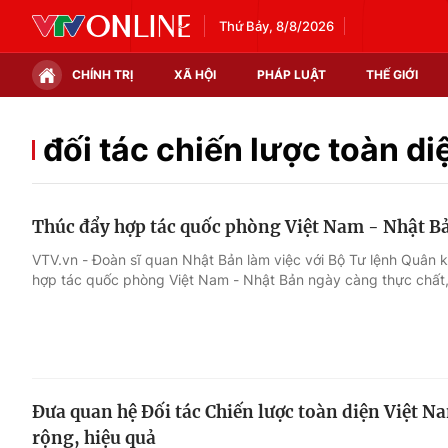
Thứ Bảy, 8/8/2026
CHÍNH TRỊ
XÃ HỘI
PHÁP LUẬT
THẾ GIỚI
Chính trị
Xã hội
đối tác chiến lược toàn di
Thế giới
Kinh tế
Thúc đẩy hợp tác quốc phòng Việt Nam - Nhật B
Tin tức
Tài chính
VTV.vn - Đoàn sĩ quan Nhật Bản làm việc với Bộ Tư lệnh Quân k
hợp tác quốc phòng Việt Nam - Nhật Bản ngày càng thực chất,
Thế giới đó đây
Thị trường
Câu chuyện quốc tế
Góc doanh nghiệp
Dữ liệu và đời sống
Đưa quan hệ Đối tác Chiến lược toàn diện Việt Na
rộng, hiệu quả