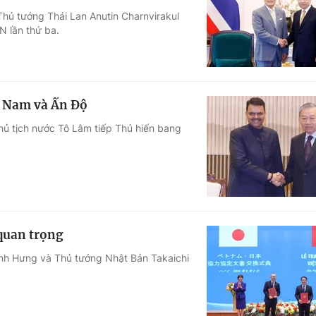
Thủ tướng Thái Lan Anutin Charnvirakul
Góc ảnh
N lần thứ ba.
Giáo dục
Công nghệ
Tuyển sinh
Hitech Công ng
t Nam và Ấn Độ
Học trực tuyến
Sản phẩm
hủ tịch nước Tô Lâm tiếp Thủ hiến bang
g
Thị trường
Tư vấn
 quan trọng
inh Hưng và Thủ tướng Nhật Bản Takaichi