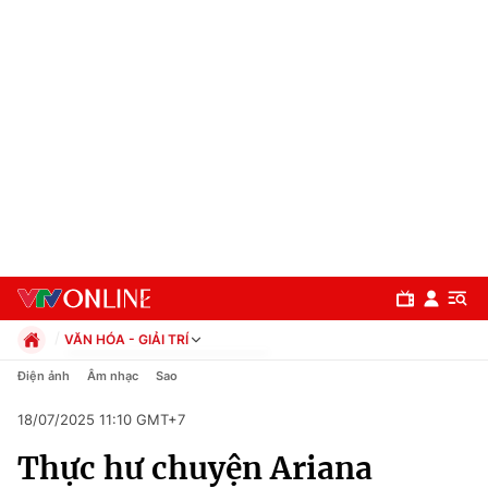
VĂN HÓA - GIẢI TRÍ
Chính trị
Điện ảnh
Âm nhạc
Sao
Xã hội
18/07/2025 11:10 GMT+7
Pháp luật
Chuyên mục
Kinh tế
Thực hư chuyện Ariana
Thể thao