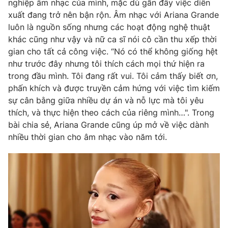
nghiệp âm nhạc của mình, mặc dù gần đây việc diễn
xuất đang trở nên bận rộn. Âm nhạc với Ariana Grande
Photo
Infographic
luôn là nguồn sống nhưng các hoạt động nghệ thuật
khác cũng như vậy và nữ ca sĩ nói cô cần thu xếp thời
Video
Shorts video
gian cho tất cả công việc. “Nó có thể không giống hệt
như trước đây nhưng tôi thích cách mọi thứ hiện ra
VTV Money
VTV Thể thao
trong đầu mình. Tôi đang rất vui. Tôi cảm thấy biết ơn,
phấn khích và được truyền cảm hứng với việc tìm kiếm
sự cân bằng giữa nhiều dự án và nỗ lực mà tôi yêu
VTV Sức khoẻ
Bất động sản
thích, và thực hiện theo cách của riêng mình…". Trong
bài chia sẻ, Ariana Grande cũng úp mở về việc dành
Thị trường 24h
Tấm lòng Việt
nhiều thời gian cho âm nhạc vào năm tới.
VTV4
Vươn mình bằng AI
VTV9
VTV8
Liên hệ tòa soạn
English