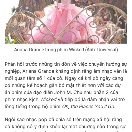
Phim VTV
Giải trí
Hậu trường
Điện ảnh
Đời sống
Nhân vật
Âm nhạc
Du lịch
Khán giả
Giáo dục
Sao
Làm đẹp
Giải sao mai
Ariana Grande trong phim Wicked (Ảnh: Universal)
Tuyển sinh
Công nghệ
Chất lượng cuộc sống
Phản hồi trước những tin đồn về việc chuyển hướng sự
Học trực tuyến
Hitech Công nghệ tương lai
nghiệp, Ariana Grande khẳng định rằng âm nhạc vẫn là
Giao lưu trực tuyến
mối quan tâm số 1 của cô. Ngay cả khi cô ngày càng
Sản phẩm
có những kế hoạch gắn bó mật thiết hơn với các dự
Lịch phát sóng
án phim của đạo diễn John M. Chu như phần 2 của
Thị trường
phim nhạc kịch
Wicked
và tiếp đó là đảm nhận vai trò
Tư vấn
lồng tiếng trong bộ phim
Oh, the Places You'll Go
.
Chuyên mục khác
Ngôi sao nhạc pop đã chia sẻ trên mạng xã hội rằng
Emagazine
Podcast
cô không có ý định khép lại một chương nào trong sự