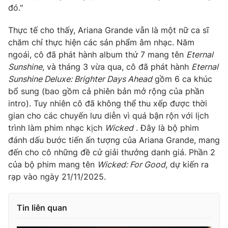
Ðiện thoại Thời báo VTV:
024.66 897 897
đó."
Email:
toasoan@vtv.vn
Thực tế cho thấy, Ariana Grande vẫn là một nữ ca sĩ
Liên hệ quảng cáo:
024-7300.7108
chăm chỉ thực hiện các sản phẩm âm nhạc. Năm
ngoái, cô đã phát hành album thứ 7 mang tên
Eternal
Sunshine
, và tháng 3 vừa qua, cô đã phát hành
Eternal
Sunshine Deluxe: Brighter Days Ahead
gồm 6 ca khúc
bổ sung (bao gồm cả phiên bản mở rộng của phần
intro). Tuy nhiên cô đã không thể thu xếp được thời
gian cho các chuyến lưu diễn vì quá bận rộn với lịch
trình làm phim nhạc kịch
Wicked
. Đây là bộ phim
đánh dấu bước tiến ấn tượng của Ariana Grande, mang
đến cho cô những đề cử giải thưởng danh giá. Phần 2
của bộ phim mang tên
Wicked: For Good
, dự kiến ra
rạp vào ngày 21/11/2025.
® Cấm sao chép dưới mọi hình thức nếu không có sự chấp
thuận bằng văn bản. Ghi rõ nguồn VTV.vn khi phát hành lại
thông tin từ website này.
Tin liên quan