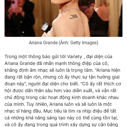
THỜI BÁO VTV
Ariana Grande (Ảnh: Getty Images)
Theo dõi báo trên
Trong một thông báo gửi tới Variety , đại diện của
Ariana Grande đã nhấn mạnh thông điệp của cô,
khẳng định âm nhạc sẽ luôn là trọng tâm. "Ariana hiện
Cơ quan chủ quản:
Đài Truyền hình Việt Nam
đang rất bận rộn, nhưng cô ấy thực sự tận hưởng giai
Cơ quan báo chí:
Thời báo VTV
đoạn này", người đại diện cho biết. "Cô ấy rất thích cơ
Giấy phép hoạt động báo in và báo điện tử số 483/GP-BTTTT
hội được dấn thân sâu hơn vào diễn xuất, và vẫn rất
cấp ngày 29/12/2023
chủ động trong các hoạt động kinh doanh khác nhau
Tổng Biên tập:
Vũ Thanh Thủy
của mình. Tuy nhiên, Ariana luôn và sẽ luôn là một
Phó Tổng Biên tập:
Nguyễn Thị Mỹ Hạnh, Phạm Quốc Thắng,
nhạc sĩ hàng đầu. Mục tiêu là tìm ra nhịp điệu để tất
Nguyễn Trọng Ninh
cả những khả năng sáng tạo này có thể cùng tồn tại,
Tổng đài VTV:
024.38 355 931 - 024.38 355 932
và cô ấy đang trong quá trình xây dựng sự cân bằng