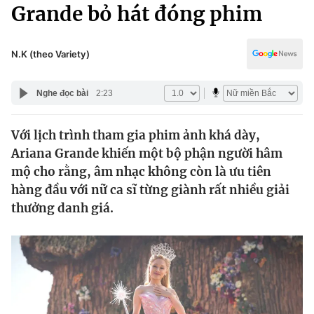
Chính trị
Grande bỏ hát đóng phim
Truyền hình
Văn hóa - Giải trí
Xã hội
Y tế
N.K (theo Variety)
Đời sống
Pháp luật
Công nghệ
Nghe đọc bài
2:23
Giáo dục
Y tế
Với lịch trình tham gia phim ảnh khá dày,
Ariana Grande khiến một bộ phận người hâm
Thế giới
mộ cho rằng, âm nhạc không còn là ưu tiên
hàng đầu với nữ ca sĩ từng giành rất nhiều giải
Tin tức
Kinh tế
thưởng danh giá.
Thế giới đó đây
Tài chính
Dữ liệu và đời sống
Câu chuyện quốc tế
Thị trường
Truyền hình
Góc doanh nghiệp