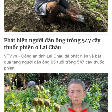
Giao lưu trực tuyến
Sản phẩm
Lịch phát sóng
Thị trường
Tư vấn
Chuyên mục khác
Phát hiện người đàn ông trồng 547 cây
Emagazine
Podcast
thuốc phiện ở Lai Châu
VTV.vn - Công an tỉnh Lai Châu đã phát hiện và bắt
Photo
Infographic
quả tang người đàn ông 65 tuổi trồng 547 cây thuốc
phiện.
Video
Shorts video
VTV Money
VTV Thể thao
VTV Sức khoẻ
Bất động sản