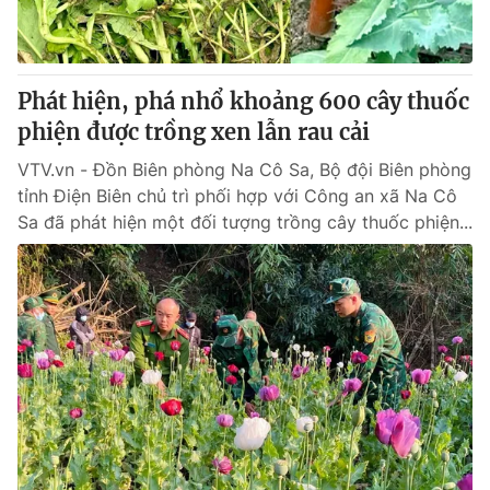
® Cấm sao chép dưới mọi hình thức nếu không có sự chấp
thuận bằng văn bản. Ghi rõ nguồn VTV.vn khi phát hành lại
Phát hiện, phá nhổ khoảng 600 cây thuốc
thông tin từ website này.
phiện được trồng xen lẫn rau cải
VTV.vn - Đồn Biên phòng Na Cô Sa, Bộ đội Biên phòng
tỉnh Điện Biên chủ trì phối hợp với Công an xã Na Cô
Sa đã phát hiện một đối tượng trồng cây thuốc phiện...