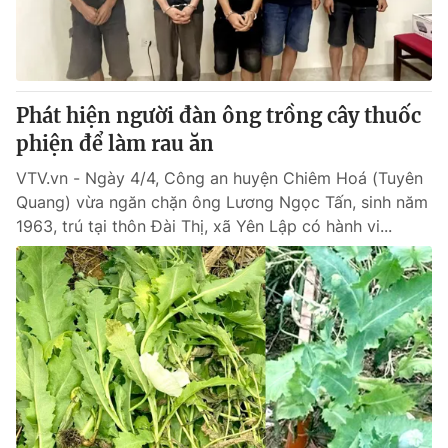
Giấy phép hoạt động báo in và báo điện tử số 483/GP-BTTTT
cấp ngày 29/12/2023
Tổng Biên tập:
Vũ Thanh Thủy
Phó Tổng Biên tập:
Nguyễn Thị Mỹ Hạnh, Phạm Quốc Thắng,
Phát hiện người đàn ông trồng cây thuốc
Nguyễn Trọng Ninh
Tổng đài VTV:
phiện để làm rau ăn
024.38 355 931 - 024.38 355 932
Ðiện thoại Thời báo VTV:
024.66 897 897
VTV.vn - Ngày 4/4, Công an huyện Chiêm Hoá (Tuyên
Email:
toasoan@vtv.vn
Quang) vừa ngăn chặn ông Lương Ngọc Tấn, sinh năm
Liên hệ quảng cáo:
024-7300.7108
1963, trú tại thôn Đài Thị, xã Yên Lập có hành vi...