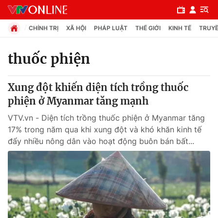
CHÍNH TRỊ
XÃ HỘI
PHÁP LUẬT
THẾ GIỚI
KINH TẾ
TRUYỀ
thuốc phiện
Chuyên mục
Xung đột khiến diện tích trồng thuốc
Chính trị
phiện ở Myanmar tăng mạnh
VTV.vn - Diện tích trồng thuốc phiện ở Myanmar tăng
Xã hội
17% trong năm qua khi xung đột và khó khăn kinh tế
đẩy nhiều nông dân vào hoạt động buôn bán bất...
Pháp luật
Y tế
Thế giới