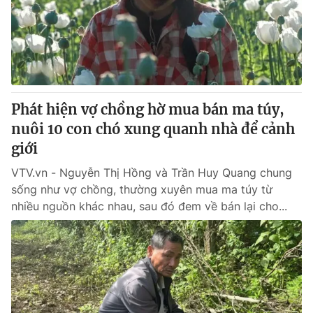
Tin tức
Kinh tế
Thế giới đó đây
Tài chính
Dữ liệu và đời sống
Câu chuyện quốc tế
Thị trường
Phát hiện vợ chồng hờ mua bán ma túy,
Truyền hình
Góc doanh nghiệp
nuôi 10 con chó xung quanh nhà để cảnh
Phim VTV
giới
Giải trí
Hậu trường
VTV.vn - Nguyễn Thị Hồng và Trần Huy Quang chung
Điện ảnh
sống như vợ chồng, thường xuyên mua ma túy từ
Đời sống
Nhân vật
nhiều nguồn khác nhau, sau đó đem về bán lại cho...
Âm nhạc
Du lịch
Khán giả
Giáo dục
Sao
Làm đẹp
Giải sao mai
Tuyển sinh
Công nghệ
Chất lượng cuộc sống
Học trực tuyến
Hitech Công nghệ tương lai