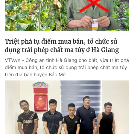
Thị trường 24h
Tấm lòng Việt
VTV4
Vươn mình bằng AI
VTV9
VTV8
Triệt phá tụ điểm mua bán, tổ chức sử
dụng trái phép chất ma túy ở Hà Giang
Liên hệ tòa soạn
English
VTV.vn - Công an tỉnh Hà Giang cho biết, vừa triệt phá
điểm mua bán, tổ chức sử dụng trái phép chất ma túy
trên địa bàn huyện Bắc Mê.
THỜI BÁO VTV
Theo dõi báo trên
Cơ quan chủ quản:
Đài Truyền hình Việt Nam
Cơ quan báo chí:
Thời báo VTV