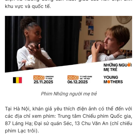
Email:
toasoan@vtv.vn
khu vực và quốc tế.
Liên hệ quảng cáo:
024-7300.7108
Phim Những người mẹ trẻ
® Cấm sao chép dưới mọi hình thức nếu không có sự chấp
thuận bằng văn bản. Ghi rõ nguồn VTV.vn khi phát hành lại
thông tin từ website này.
Tại Hà Nội, khán giả yêu thích điện ảnh có thể đến với
các địa chỉ xem phim: Trung tâm Chiếu phim Quốc gia,
87 Láng Hạ; Đại sứ quán Séc, 13 Chu Văn An (chỉ chiếu
phim Lạc trôi).