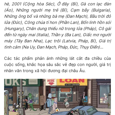
hè, 2001 (Cộng hòa Séc), Ở đây (Bỉ), Gà con lạc đàn
Photo
Infographic
(Áo), Những người mẹ trẻ (Bỉ), Cạm bẫy (Bulgaria),
Những ông bố và những bà mẹ (Đan Mạch), Bầu trời đỏ
lửa (Đức), Công chúa tí hon (Phần Lan), Bốn linh hồn sói
Video
Shorts video
(Hungary), Chân dung thiếu nữ trong lửa (Pháp), Cô gái
đến từ ngày mai (Italia), Thần y (Ba Lan), Giấc mơ người
VTV Money
VTV Thể thao
máy (Tây Ban Nha), Lạc trôi (Latvia, Pháp, Bỉ), Giá trị
tình cảm (Na Uy, Đan Mạch, Pháp, Đức, Thụy Điển)…
VTV Sức khoẻ
Bất động sản
Các tác phẩm phản ánh những lát cắt đa chiều của
cuộc sống, khắc họa sâu sắc vẻ đẹp con người, giá trị
Thị trường 24h
Tấm lòng Việt
nhân văn trong xã hội đương đại châu Âu.
VTV4
Vươn mình bằng AI
VTV9
VTV8
Liên hệ tòa soạn
English