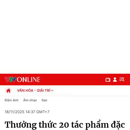
VĂN HÓA - GIẢI TRÍ
Chính trị
Điện ảnh
Âm nhạc
Sao
Xã hội
18/11/2025 14:37 GMT+7
Pháp luật
Chuyên mục
Kinh tế
Thưởng thức 20 tác phẩm đặc
Thể thao