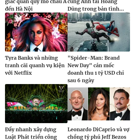
giác quan quy mô châu Á
cùng Anh tài Hoàng
đến Hà Nội
Dũng trong bản tình...
Tyra Banks và những
"Spider-Man: Brand
tranh cãi quanh vụ kiện
New Day" cán mốc
với Netflix
doanh thu 1 tỷ USD chỉ
sau 6 ngày
Đẩy nhanh xây dựng
Leonardo DiCaprio và vợ
Luật Phát triển công
chồng tỷ phú Jeff Bezos