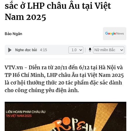
Chính trị
sắc ở LHP châu Âu tại Việt
Truyền hình
Nam 2025
Văn hóa - Giải trí
Xã hội
Y tế
Đời sống
Bảo Ngân
Pháp luật
Công nghệ
Giáo dục
Nghe đọc bài
4:15
Y tế
VTV.vn - Diễn ra từ 20/11 đến 6/12 tại Hà Nội và
Thế giới
TP Hồ Chí Minh, LHP châu Âu tại Việt Nam 2025
Tin tức
là cơ hội thưởng thức 20 tác phẩm đặc sắc dành
Kinh tế
cho công chúng yêu điện ảnh.
Thế giới đó đây
Tài chính
Dữ liệu và đời sống
Câu chuyện quốc tế
Thị trường
Truyền hình
Góc doanh nghiệp