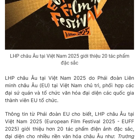
Phim VTV
Giải trí
Hậu trường
Điện ảnh
Đời sống
Nhân vật
Âm nhạc
Du lịch
Khán giả
Giáo dục
Sao
Làm đẹp
Giải sao mai
Tuyển sinh
LHP châu Âu tại Việt Nam 2025 giới thiệu 20 tác phẩm
Công nghệ
Chất lượng cuộc sống
đặc sắc
Học trực tuyến
Hitech Công nghệ tương lai
LHP châu Âu tại Việt Nam 2025 do Phái đoàn Liên
Giao lưu trực tuyến
minh châu Âu (EU) tại Việt Nam chủ trì, phối hợp các
Sản phẩm
đại sứ quán và tổ chức văn hóa đại diện các quốc gia
Lịch phát sóng
Thị trường
thành viên EU tổ chức.
Tư vấn
Thông tin từ Phái đoàn EU cho biết, LHP châu Âu tại
Chuyên mục khác
Việt Nam 2025 (European Film Festival 2025 - EUFF
2025) giới thiệu hơn 20 tác phẩm điện ảnh đặc sắc,
Emagazine
Podcast
đại diện cho nhiều nền văn hóa châu Âu như:
Trường