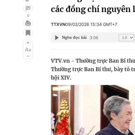
các đồng chí nguyên 
0
TTXVN
09/02/2026 15:34 GMT+7
Giải trí
Đời sống
3:06
Nghe đọc bài
Điện ảnh
Du lịch
Âm nhạc
Làm đẹp
VTV.vn - Thường trực Ban Bí th
Sao
Chất lượng cuộc sốn
Thường trực Ban Bí thư, bày tỏ tr
hội XIV.