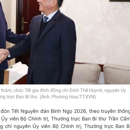
thăm, chúc Tết gia đình đồng chí Đinh Thế Huynh, nguyên Ủy
ường trực Ban Bí thư. (Ảnh: Phương Hoa/TTXVN)
 đón Tết Nguyên đán Bính Ngọ 2026, theo truyền thốn
, Ủy viên Bộ Chính trị, Thường trực Ban Bí thư Trần Cẩ
g chí nguyên Ủy viên Bộ Chính trị, Thường trực Ban B