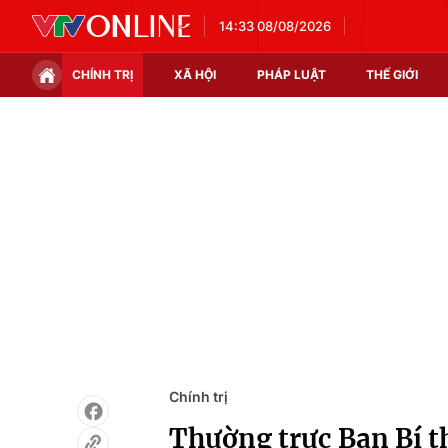
14:33 08/08/2026
CHÍNH TRỊ
XÃ HỘI
PHÁP LUẬT
THẾ GIỚI
Chính trị
Xã hội
Thế giới
Kinh tế
Tin tức
Tài chính
Thế giới đó đây
Thị trường
Câu chuyện quốc tế
Góc doanh nghiệp
Dữ liệu và đời sống
Chính trị
Thường trực Ban Bí t