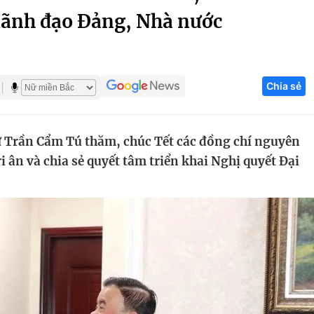
lãnh đạo Đảng, Nhà nước
Góc ảnh
Giáo dục
Công nghệ
Chia sẻ
Tuyển sinh
Hitech Công ng
Học trực tuyến
Sản phẩm
ư Trần Cẩm Tú thăm, chúc Tết các đồng chí nguyên
g
Thị trường
i ân và chia sẻ quyết tâm triển khai Nghị quyết Đại
Tư vấn