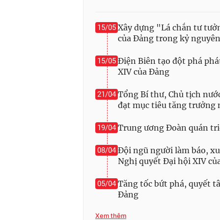
Xây dựng "Lá chắn tư tưởn
15/05
của Đảng trong kỷ nguyên
Điện Biên tạo đột phá phá
15/05
XIV của Đảng
Tổng Bí thư, Chủ tịch nướ
21/04
đạt mục tiêu tăng trưởng
Trung ương Đoàn quán tri
19/04
Đội ngũ người làm báo, xuấ
08/04
Nghị quyết Đại hội XIV củ
Tăng tốc bứt phá, quyết t
05/04
Đảng
Xem thêm