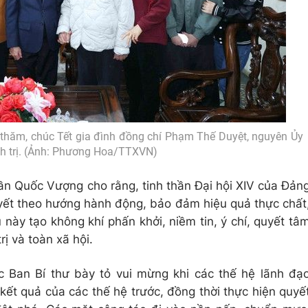
thăm, chúc Tết gia đình đồng chí Phạm Thế Duyệt, nguyên Ủy
ính trị. (Ảnh: Phương Hoa/TTXVN)
ần Quốc Vượng cho rằng, tinh thần Đại hội XIV của Đản
uyết theo hướng hành động, bảo đảm hiệu quả thực chất
u này tạo không khí phấn khởi, niềm tin, ý chí, quyết tâ
rị và toàn xã hội.
 Ban Bí thư bày tỏ vui mừng khi các thế hệ lãnh đạ
kết quả của các thế hệ trước, đồng thời thực hiện quyế