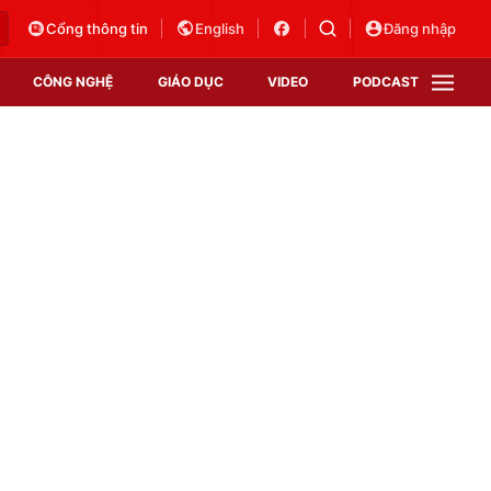
Cổng thông tin
English
Đăng nhập
CÔNG NGHỆ
GIÁO DỤC
VIDEO
PODCAST
VTV Money
VTV Thể thao
VTV Sức khoẻ
Bất động sản
Thị trường 24h
Tấm lòng Việt
Vươn mình bằng AI
VTV4
VTV8
VTV9
Lịch phát sóng
Giao lưu trực tuyến
Sự kiện