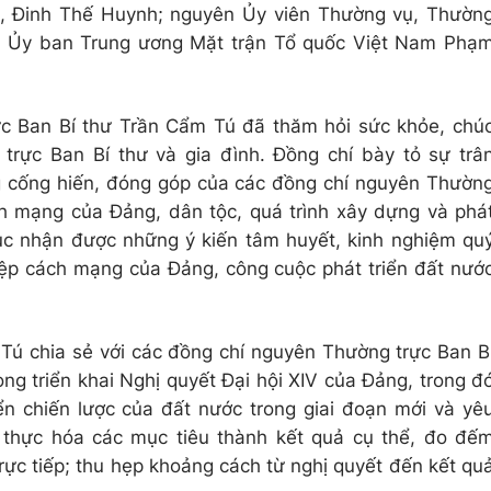
n, Đinh Thế Huynh; nguyên Ủy viên Thường vụ, Thườn
ịch Ủy ban Trung ương Mặt trận Tổ quốc Việt Nam Phạ
c Ban Bí thư Trần Cẩm Tú đã thăm hỏi sức khỏe, chú
trực Ban Bí thư và gia đình. Đồng chí bày tỏ sự trâ
ững cống hiến, đóng góp của các đồng chí nguyên Thườn
ch mạng của Đảng, dân tộc, quá trình xây dựng và phá
ục nhận được những ý kiến tâm huyết, kinh nghiệm qu
ệp cách mạng của Đảng, công cuộc phát triển đất nướ
Tú chia sẻ với các đồng chí nguyên Thường trực Ban B
ng triển khai Nghị quyết Đại hội XIV của Đảng, trong đ
ển chiến lược của đất nước trong giai đoạn mới và yê
 thực hóa các mục tiêu thành kết quả cụ thể, đo đế
ực tiếp; thu hẹp khoảng cách từ nghị quyết đến kết qu