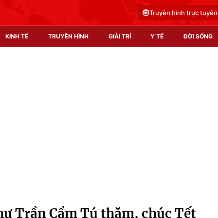
Truyền hình trực tuyến
KINH TẾ
TRUYỀN HÌNH
GIẢI TRÍ
Y TẾ
ĐỜI SỐNG
Pháp luật
Y tế
Truyền hình
Multimedia
Phim VTV
Video
Hậu trường
Shorts video
Nhân vật
Podcast
Khán giả
EMagazine
Giải sao mai
Photo
hư Trần Cẩm Tú thăm, chúc Tết
Infographic