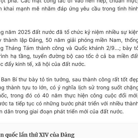
đột phá. Các mặt công tác đi vào nền nếp, chuẩn mực
iển khai mạnh mẽ nhằm đáp ứng yêu cầu trong tình hìn
ng năm 2025 đất nước đã tổ chức kỷ niệm nhiều sự kiệ
y thành lập Đảng, 50 năm giải phóng miền Nam, thốn
g Tháng Tám thành công và Quốc khánh 2/9...; bày t
ình hạ tầng, tuyến đường bộ cao tốc ở cả ba miền đấ
 đẩy kinh tế, xã hội của đất nước.
an Bí thư bày tỏ tin tưởng, sau thành công rất tốt đẹ
g thành tựu to lớn, có ý nghĩa lịch sử trong suốt chặn
ốc, trong đó có 40 năm thực hiện công cuộc đổi mới
ớc ta tiếp tục có những bước phát triển với nhiều thàn
 dân trong giai đoạn phát triển mới của đất nước.
oàn quốc lần thứ XIV của Đảng