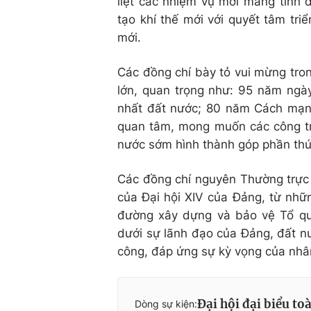
liệt các nhiệm vụ mới mang tính 
tạo khí thế mới với quyết tâm tr
mới.
Các đồng chí bày tỏ vui mừng tro
lớn, quan trọng như: 95 năm ngà
nhất đất nước; 80 năm Cách mạn
quan tâm, mong muốn các công tr
nước sớm hình thành góp phần thúc
Các đồng chí nguyên Thường trực B
của Đại hội XIV của Đảng, từ nhữn
đường xây dựng và bảo vệ Tổ qu
dưới sự lãnh đạo của Đảng, đất nư
công, đáp ứng sự kỳ vọng của nhân
Đại hội đại biểu t
Dòng sự kiện: