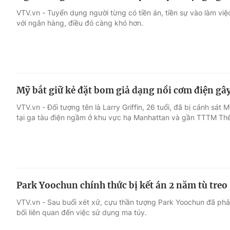
VTV.vn - Tuyển dụng người từng có tiền án, tiền sự vào làm việ
với ngân hàng, điều đó càng khó hơn.
Mỹ bắt giữ kẻ đặt bom giả dạng nồi cơm điện gâ
VTV.vn - Đối tượng tên là Larry Griffin, 26 tuổi, đã bị cảnh sát M
tại ga tàu điện ngầm ở khu vực hạ Manhattan và gần TTTM Thế
Park Yoochun chính thức bị kết án 2 năm tù treo
VTV.vn - Sau buổi xét xử, cựu thần tượng Park Yoochun đã phả
bối liên quan đến việc sử dụng ma túy.