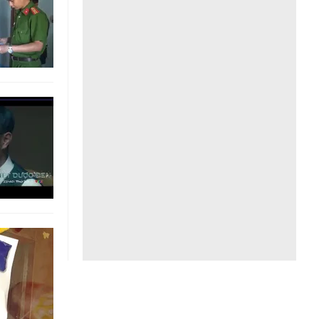
Liên hệ toà soạn
hệ tương lai