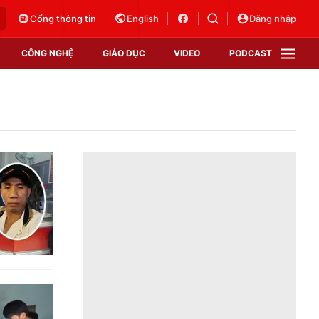
Cổng thông tin
English
Đăng nhập
CÔNG NGHỆ
GIÁO DỤC
VIDEO
PODCAST
VTV Money
VTV Thể thao
VTV Sức khoẻ
Bất động sản
Thị trường 24h
Tấm lòng Việt
Vươn mình bằng AI
VTV4
VTV8
VTV9
Lịch phát sóng
Giao lưu trực tuyến
Sự kiện