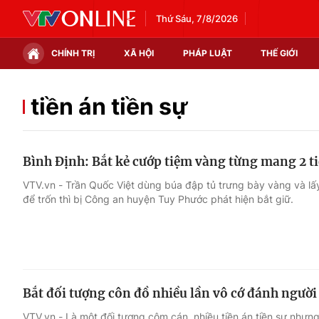
Thứ Sáu, 7/8/2026
CHÍNH TRỊ
XÃ HỘI
PHÁP LUẬT
THẾ GIỚI
Chính trị
Xã hội
tiền án tiền sự
Thế giới
Kinh tế
Bình Định: Bắt kẻ cướp tiệm vàng từng mang 2 t
Tin tức
Tài chính
VTV.vn - Trần Quốc Việt dùng búa đập tủ trưng bày vàng và lấy
để trốn thì bị Công an huyện Tuy Phước phát hiện bắt giữ.
Thế giới đó đây
Thị trường
Câu chuyện quốc tế
Góc doanh nghiệp
Dữ liệu và đời sống
Bắt đối tượng côn đồ nhiều lần vô cớ đánh người
VTV.vn - Là một đối tượng cộm cán, nhiều tiền án tiền sự nhưng