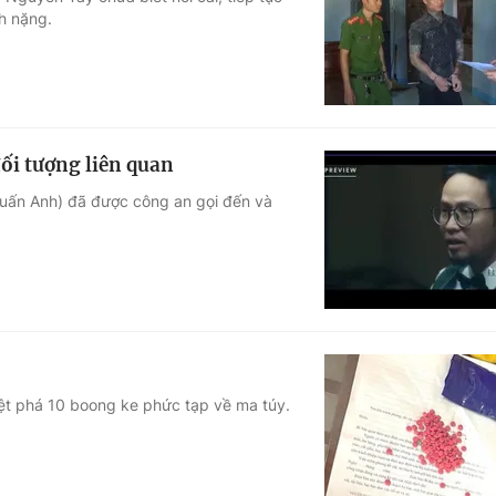
ch nặng.
Góc ảnh
Giáo dục
Công nghệ
Tuyển sinh
Hitech Công ng
ối tượng liên quan
Học trực tuyến
Sản phẩm
uấn Anh) đã được công an gọi đến và
g
Thị trường
Tư vấn
iệt phá 10 boong ke phức tạp về ma túy.