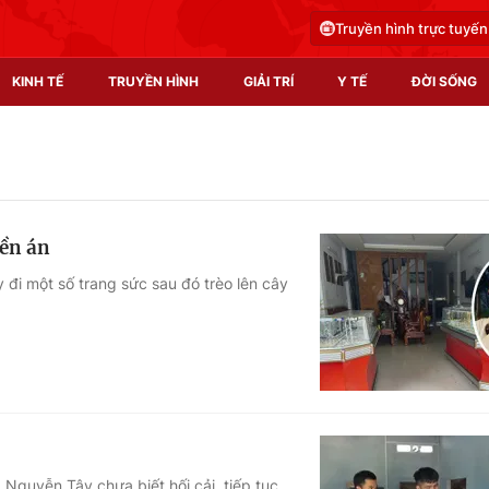
Truyền hình trực tuyến
KINH TẾ
TRUYỀN HÌNH
GIẢI TRÍ
Y TẾ
ĐỜI SỐNG
Pháp luật
Y tế
Truyền hình
Multimedia
iền án
Phim VTV
Video
 đi một số trang sức sau đó trèo lên cây
Hậu trường
Shorts video
Nhân vật
Podcast
Khán giả
EMagazine
Giải sao mai
Photo
Infographic
 Nguyễn Tây chưa biết hối cải, tiếp tục