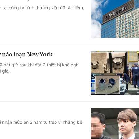
c tại công ty bình thường vốn đã rất hiếm,
y náo loạn New York
ỹ bắt giữ sau khi đặt 3 thiết bị khả nghi
 giới.
i nhận mức án 2 năm tù treo vì những bê