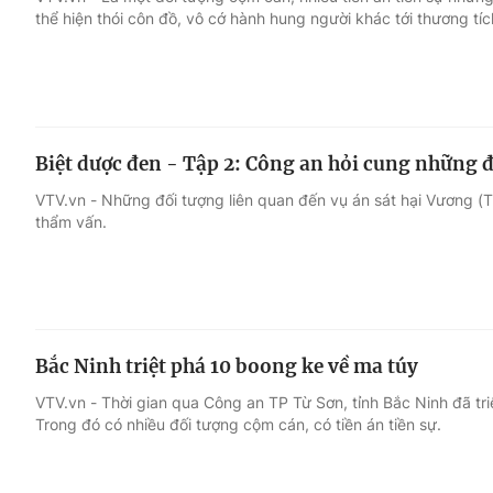
thể hiện thói côn đồ, vô cớ hành hung người khác tới thương tí
Giải trí
Đời sống
Điện ảnh
Du lịch
Biệt dược đen - Tập 2: Công an hỏi cung những đ
Âm nhạc
Làm đẹp
VTV.vn - Những đối tượng liên quan đến vụ án sát hại Vương (T
thẩm vấn.
Sao
Chất lượng cuộc sốn
Bắc Ninh triệt phá 10 boong ke về ma túy
VTV.vn - Thời gian qua Công an TP Từ Sơn, tỉnh Bắc Ninh đã tr
Trong đó có nhiều đối tượng cộm cán, có tiền án tiền sự.