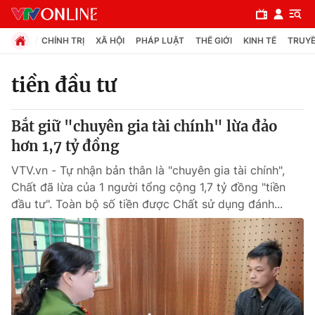
CHÍNH TRỊ
XÃ HỘI
PHÁP LUẬT
THẾ GIỚI
KINH TẾ
TRUYỀ
tiền đầu tư
Chuyên mục
Bắt giữ "chuyên gia tài chính" lừa đảo
Chính trị
hơn 1,7 tỷ đồng
VTV.vn - Tự nhận bản thân là "chuyên gia tài chính",
Xã hội
Chất đã lừa của 1 người tổng cộng 1,7 tỷ đồng "tiền
đầu tư". Toàn bộ số tiền được Chất sử dụng đánh...
Pháp luật
Y tế
Thế giới