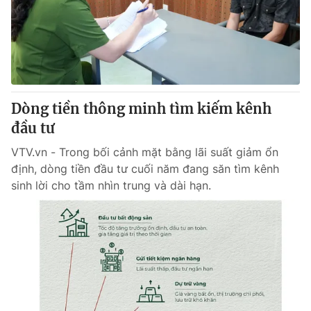
Tin tức
Kinh tế
Thế giới đó đây
Tài chính
Dữ liệu và đời sống
Câu chuyện quốc tế
Thị trường
Dòng tiền thông minh tìm kiếm kênh
Truyền hình
Góc doanh nghiệp
đầu tư
Phim VTV
Giải trí
VTV.vn - Trong bối cảnh mặt bằng lãi suất giảm ổn
Hậu trường
định, dòng tiền đầu tư cuối năm đang săn tìm kênh
Điện ảnh
sinh lời cho tầm nhìn trung và dài hạn.
Đời sống
Nhân vật
Âm nhạc
Du lịch
Khán giả
Giáo dục
Sao
Làm đẹp
Giải sao mai
Tuyển sinh
Công nghệ
Chất lượng cuộc sống
Học trực tuyến
Hitech Công nghệ tương lai