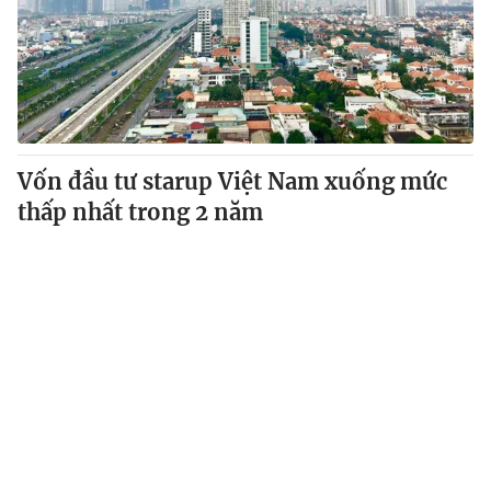
Vốn đầu tư starup Việt Nam xuống mức
thấp nhất trong 2 năm
VTV.vn - Nửa đầu năm 2021, các công ty khởi nghiệp
công nghệ Việt Nam chỉ thu hút khoảng 130 triệu USD
tiền đầu tư.
Tin mới
Video
Live
Emagazine
Trang chủ