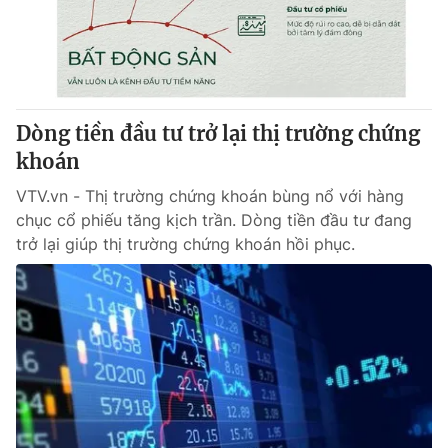
Giao lưu trực tuyến
Sản phẩm
Lịch phát sóng
Thị trường
Tư vấn
Dòng tiền đầu tư trở lại thị trường chứng
Chuyên mục khác
khoán
Emagazine
Podcast
VTV.vn - Thị trường chứng khoán bùng nổ với hàng
chục cổ phiếu tăng kịch trần. Dòng tiền đầu tư đang
Photo
Infographic
trở lại giúp thị trường chứng khoán hồi phục.
Video
Shorts video
VTV Money
VTV Thể thao
VTV Sức khoẻ
Bất động sản