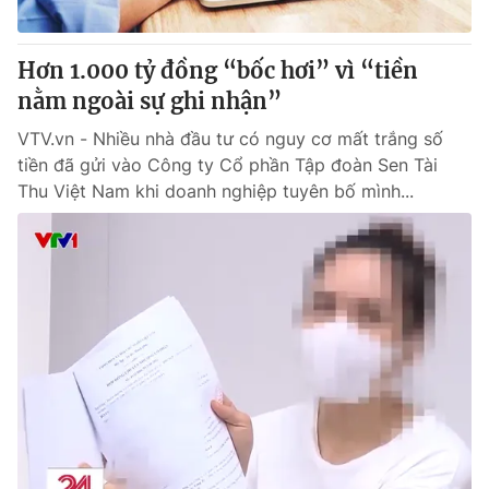
® Cấm sao chép dưới mọi hình thức nếu không có sự chấp
Hơn 1.000 tỷ đồng “bốc hơi” vì “tiền
thuận bằng văn bản. Ghi rõ nguồn VTV.vn khi phát hành lại
nằm ngoài sự ghi nhận”
thông tin từ website này.
VTV.vn - Nhiều nhà đầu tư có nguy cơ mất trắng số
tiền đã gửi vào Công ty Cổ phần Tập đoàn Sen Tài
Thu Việt Nam khi doanh nghiệp tuyên bố mình...