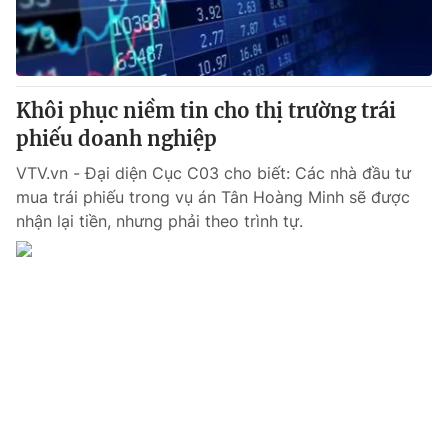
Thị trường 24h
Tấm lòng Việt
VTV4
Vươn mình bằng AI
Khôi phục niềm tin cho thị trường trái
VTV9
VTV8
phiếu doanh nghiệp
VTV.vn - Đại diện Cục C03 cho biết: Các nhà đầu tư
Liên hệ tòa soạn
English
mua trái phiếu trong vụ án Tân Hoàng Minh sẽ được
nhận lại tiền, nhưng phải theo trình tự.
THỜI BÁO VTV
Theo dõi báo trên
Cơ quan chủ quản:
Đài Truyền hình Việt Nam
Cơ quan báo chí:
Thời báo VTV