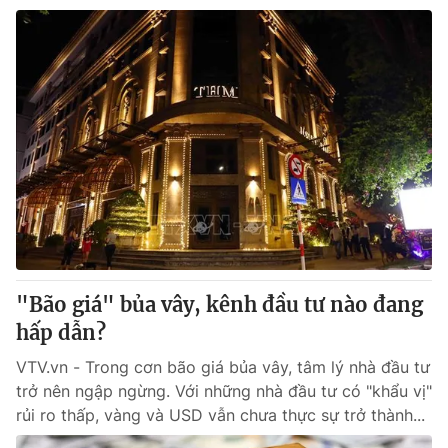
"Bão giá" bủa vây, kênh đầu tư nào đang
hấp dẫn?
VTV.vn - Trong cơn bão giá bủa vây, tâm lý nhà đầu tư
trở nên ngập ngừng. Với những nhà đầu tư có "khẩu vị"
rủi ro thấp, vàng và USD vẫn chưa thực sự trở thành...