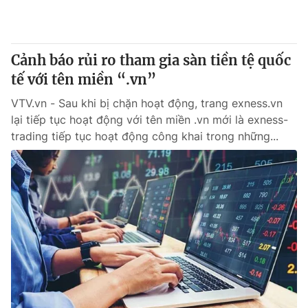
Giấy phép hoạt động báo in và báo điện tử số 483/GP-BTTTT
cấp ngày 29/12/2023
Tổng Biên tập:
Vũ Thanh Thủy
Cảnh báo rủi ro tham gia sàn tiền tệ quốc
Phó Tổng Biên tập:
Nguyễn Thị Mỹ Hạnh, Phạm Quốc Thắng,
tế với tên miền “.vn”
Nguyễn Trọng Ninh
Tổng đài VTV:
024.38 355 931 - 024.38 355 932
VTV.vn - Sau khi bị chặn hoạt động, trang exness.vn
Ðiện thoại Thời báo VTV:
024.66 897 897
lại tiếp tục hoạt động với tên miền .vn mới là exness-
Email:
toasoan@vtv.vn
trading tiếp tục hoạt động công khai trong những...
Liên hệ quảng cáo:
024-7300.7108