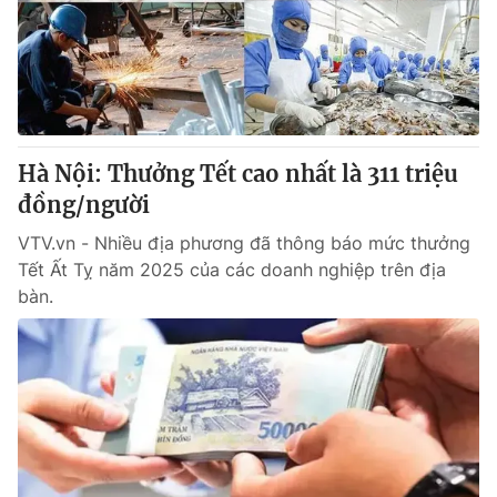
Tin tức
Kinh tế
Thế giới đó đây
Tài chính
Dữ liệu và đời sống
Câu chuyện quốc tế
Thị trường
Hà Nội: Thưởng Tết cao nhất là 311 triệu
Truyền hình
Góc doanh nghiệp
đồng/người
Phim VTV
Giải trí
VTV.vn - Nhiều địa phương đã thông báo mức thưởng
Hậu trường
Tết Ất Tỵ năm 2025 của các doanh nghiệp trên địa
Điện ảnh
bàn.
Đời sống
Nhân vật
Âm nhạc
Du lịch
Khán giả
Giáo dục
Sao
Làm đẹp
Giải sao mai
Tuyển sinh
Công nghệ
Chất lượng cuộc sống
Học trực tuyến
Hitech Công nghệ tương lai