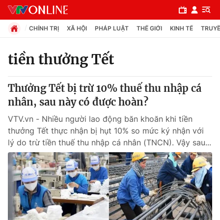
CHÍNH TRỊ
XÃ HỘI
PHÁP LUẬT
THẾ GIỚI
KINH TẾ
TRUYỀ
tiền thưởng Tết
Chuyên mục
Thưởng Tết bị trừ 10% thuế thu nhập cá
Chính trị
nhân, sau này có được hoàn?
VTV.vn - Nhiều người lao động băn khoăn khi tiền
Xã hội
thưởng Tết thực nhận bị hụt 10% so mức ký nhận với
lý do trừ tiền thuế thu nhập cá nhân (TNCN). Vậy sau...
Pháp luật
Y tế
Thế giới