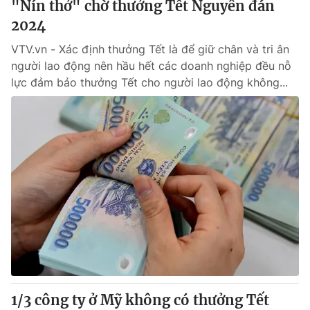
"Nín thở" chờ thưởng Tết Nguyên đán
2024
® Cấm sao chép dưới mọi hình thức nếu không có sự chấp
VTV.vn - Xác định thưởng Tết là để giữ chân và tri ân
thuận bằng văn bản. Ghi rõ nguồn VTV.vn khi phát hành lại
người lao động nên hầu hết các doanh nghiệp đều nỗ
thông tin từ website này.
lực đảm bảo thưởng Tết cho người lao động không...
1/3 công ty ở Mỹ không có thưởng Tết