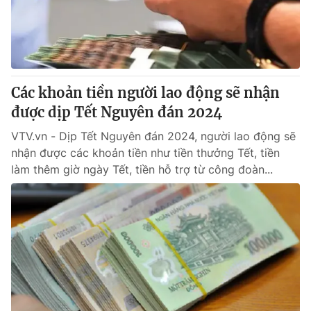
Giao lưu trực tuyến
Sản phẩm
Lịch phát sóng
Thị trường
Tư vấn
Các khoản tiền người lao động sẽ nhận
Chuyên mục khác
được dịp Tết Nguyên đán 2024
Emagazine
Podcast
VTV.vn - Dịp Tết Nguyên đán 2024, người lao động sẽ
nhận được các khoản tiền như tiền thưởng Tết, tiền
Photo
Infographic
làm thêm giờ ngày Tết, tiền hỗ trợ từ công đoàn...
Video
Shorts video
VTV Money
VTV Thể thao
VTV Sức khoẻ
Bất động sản