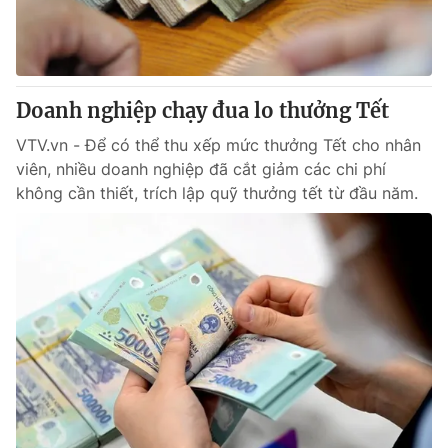
Thị trường 24h
Tấm lòng Việt
VTV4
Vươn mình bằng AI
Doanh nghiệp chạy đua lo thưởng Tết
VTV9
VTV8
VTV.vn - Để có thể thu xếp mức thưởng Tết cho nhân
viên, nhiều doanh nghiệp đã cắt giảm các chi phí
Liên hệ tòa soạn
English
không cần thiết, trích lập quỹ thưởng tết từ đầu năm.
THỜI BÁO VTV
Theo dõi báo trên
Cơ quan chủ quản:
Đài Truyền hình Việt Nam
Cơ quan báo chí:
Thời báo VTV