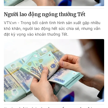
Giấy phép hoạt động báo in và báo điện tử số 483/GP-BTTTT
cấp ngày 29/12/2023
Người lao động ngóng thưởng Tết
Tổng Biên tập:
Vũ Thanh Thủy
Phó Tổng Biên tập:
VTV.vn - Trong bối cảnh tình hình sản xuất gặp nhiều
Nguyễn Thị Mỹ Hạnh, Phạm Quốc Thắng,
Nguyễn Trọng Ninh
khó khăn, người lao động hết sức chia sẻ, nhưng vẫn
Tổng đài VTV:
024.38 355 931 - 024.38 355 932
đặt kỳ vọng vào khoản thưởng Tết.
Ðiện thoại Thời báo VTV:
024.66 897 897
Email:
toasoan@vtv.vn
Liên hệ quảng cáo:
024-7300.7108