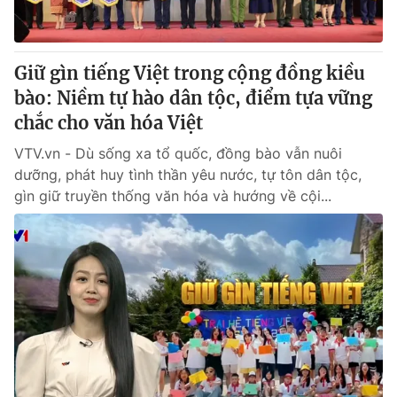
Thị trường 24h
Tấm lòng Việt
VTV4
Vươn mình bằng AI
Giữ gìn tiếng Việt trong cộng đồng kiều
bào: Niềm tự hào dân tộc, điểm tựa vững
VTV9
VTV8
chắc cho văn hóa Việt
VTV.vn - Dù sống xa tổ quốc, đồng bào vẫn nuôi
Liên hệ tòa soạn
English
dưỡng, phát huy tình thần yêu nước, tự tôn dân tộc,
gìn giữ truyền thống văn hóa và hướng về cội...
THỜI BÁO VTV
Theo dõi báo trên
Cơ quan chủ quản:
Đài Truyền hình Việt Nam
Cơ quan báo chí:
Thời báo VTV