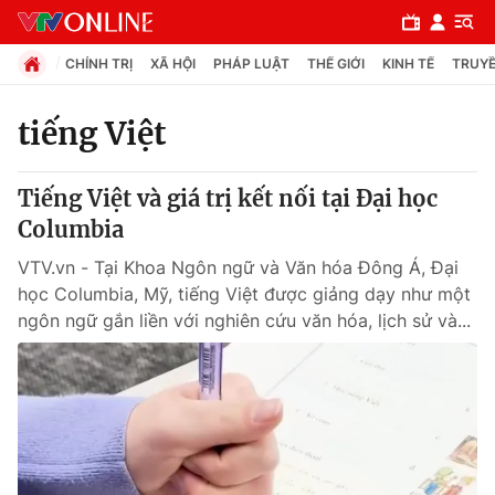
CHÍNH TRỊ
XÃ HỘI
PHÁP LUẬT
THẾ GIỚI
KINH TẾ
TRUYỀ
tiếng Việt
Chuyên mục
Tiếng Việt và giá trị kết nối tại Đại học
Chính trị
Columbia
VTV.vn - Tại Khoa Ngôn ngữ và Văn hóa Đông Á, Đại
Xã hội
học Columbia, Mỹ, tiếng Việt được giảng dạy như một
ngôn ngữ gắn liền với nghiên cứu văn hóa, lịch sử và...
Pháp luật
Y tế
Thế giới