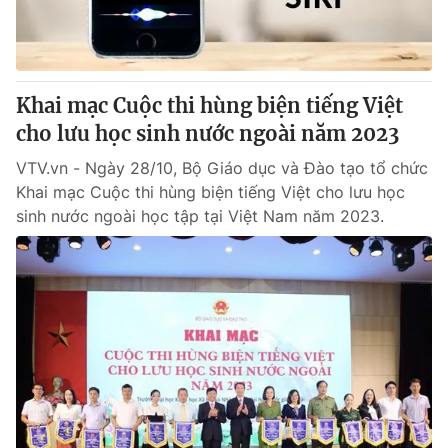
Giao lưu trực tuyến
Sản phẩm
Lịch phát sóng
Thị trường
Tư vấn
Khai mạc Cuộc thi hùng biện tiếng Việt
cho lưu học sinh nước ngoài năm 2023
Chuyên mục khác
Emagazine
VTV.vn - Ngày 28/10, Bộ Giáo dục và Đào tạo tổ chức
Podcast
Khai mạc Cuộc thi hùng biện tiếng Việt cho lưu học
sinh nước ngoài học tập tại Việt Nam năm 2023.
Photo
Infographic
Video
Shorts video
VTV Money
VTV Thể thao
VTV Sức khoẻ
Bất động sản