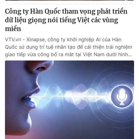
Công ty Hàn Quốc tham vọng phát triển
® Cấm sao chép dưới mọi hình thức nếu không có sự chấp
dữ liệu giọng nói tiếng Việt các vùng
thuận bằng văn bản. Ghi rõ nguồn VTV.vn khi phát hành lại
miền
thông tin từ website này.
VTV.vn - Xinapse, công ty khởi nghiệp AI của Hàn
Quốc sử dụng trí tuệ nhân tạo để cải thiện trải nghiệm
giao tiếp vừa công bố ra mắt tại Việt Nam dưới hình...