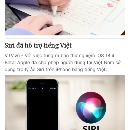
Tin tức
Kinh tế
Thế giới đó đây
Tài chính
Dữ liệu và đời sống
Câu chuyện quốc tế
Thị trường
Siri đã hỗ trợ tiếng Việt
Truyền hình
Góc doanh nghiệp
VTV.vn - Với việc tung ra bản thử nghiệm iOS 18.4
Phim VTV
Giải trí
Beta, Apple đã cho phép người dùng tại Việt Nam sử
Hậu trường
dụng trợ lý ảo Siri trên iPhone bằng tiếng Việt.
Điện ảnh
Đời sống
Nhân vật
Âm nhạc
Du lịch
Khán giả
Giáo dục
Sao
Làm đẹp
Giải sao mai
Tuyển sinh
Công nghệ
Chất lượng cuộc sống
Học trực tuyến
Hitech Công nghệ tương lai