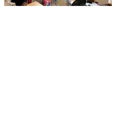
Tin mới
Video
Live
Emagazine
Trang chủ
Diễn đàn khoa học “Giảng dạy tiếng Việt
và Việt Nam học tại Liên bang Nga”
VTV.vn - Mới đây, một diễn đàn khoa học về giảng dạy
tiếng Việt và ngành Việt Nam học đã được tổ chức tại
thủ đô Moscow, Nga.