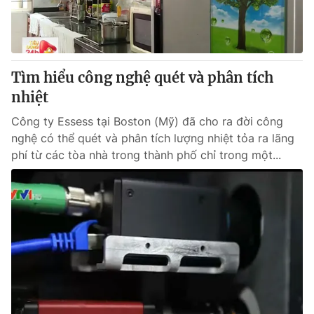
Thị trường 24h
Tấm lòng Việt
VTV4
Vươn mình bằng AI
Tìm hiểu công nghệ quét và phân tích
VTV9
VTV8
nhiệt
Công ty Essess tại Boston (Mỹ) đã cho ra đời công
Liên hệ tòa soạn
English
nghệ có thể quét và phân tích lượng nhiệt tỏa ra lãng
phí từ các tòa nhà trong thành phố chỉ trong một...
THỜI BÁO VTV
Theo dõi báo trên
Cơ quan chủ quản:
Đài Truyền hình Việt Nam