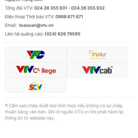
Tổng đài VTV:
024.38 355 931 - 024.38 355 932
Ðiện thoại Thời báo VTV:
0988 671 671
Email:
toasoan@vtv.vn
® Cấm sao chép dưới mọi hình thức nếu không có sự chấp
Liên hệ quảng cáo:
(024) 626 79595
thuận bằng văn bản. Ghi rõ nguồn VTV.vn khi phát hành lại
thông tin từ website này.
® Cấm sao chép dưới mọi hình thức nếu không có sự chấp
thuận bằng văn bản. Ghi rõ nguồn VTV.vn khi phát hành lại
thông tin từ website này.