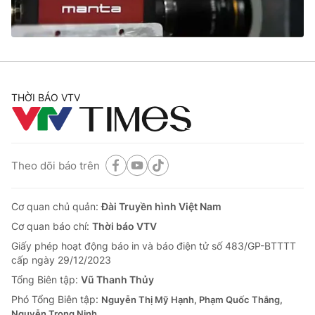
Cơ quan báo chí:
Thời báo VTV
Giấy phép hoạt động báo in và báo điện tử số 483/GP-BTTTT
cấp ngày 29/12/2023
Tổng Biên tập:
Vũ Thanh Thủy
Phó Tổng Biên tập:
Nguyễn Thị Mỹ Hạnh, Phạm Quốc Thắng,
THỜI BÁO VTV
Nguyễn Trọng Ninh
Tổng đài VTV:
024.38 355 931 - 024.38 355 932
Ðiện thoại Thời báo VTV:
024.66 897 897
Email:
toasoan@vtv.vn
Theo dõi báo trên
Liên hệ quảng cáo:
024-7300.7108
Cơ quan chủ quản:
Đài Truyền hình Việt Nam
Cơ quan báo chí:
Thời báo VTV
Giấy phép hoạt động báo in và báo điện tử số 483/GP-BTTTT
cấp ngày 29/12/2023
Tổng Biên tập:
Vũ Thanh Thủy
Phó Tổng Biên tập:
Nguyễn Thị Mỹ Hạnh, Phạm Quốc Thắng,
Nguyễn Trọng Ninh