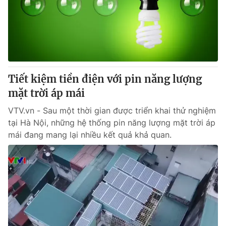
Tin tức
Kinh tế
Thế giới đó đây
Tài chính
Dữ liệu và đời sống
Câu chuyện quốc tế
Thị trường
Tiết kiệm tiền điện với pin năng lượng
Truyền hình
Góc doanh nghiệp
mặt trời áp mái
Phim VTV
Giải trí
VTV.vn - Sau một thời gian được triển khai thử nghiệm
Hậu trường
tại Hà Nội, những hệ thống pin năng lượng mặt trời áp
Điện ảnh
mái đang mang lại nhiều kết quả khả quan.
Đời sống
Nhân vật
Âm nhạc
Du lịch
Khán giả
Giáo dục
Sao
Làm đẹp
Giải sao mai
Tuyển sinh
Công nghệ
Chất lượng cuộc sống
Học trực tuyến
Hitech Công nghệ tương lai