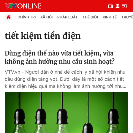
CHÍNH TRỊ
XÃ HỘI
PHÁP LUẬT
THẾ GIỚI
KINH TẾ
TRUYỀ
tiết kiệm tiền điện
Chuyên mục
Dùng điện thế nào vừa tiết kiệm, vừa
Chính trị
không ảnh hưởng nhu cầu sinh hoạt?
VTV.vn - Người dân ở nhà để cách ly xã hội khiến nhu
Xã hội
cầu dùng điện tăng vọt. Dưới đây là một số cách tiết
kiệm điện hiệu quả mà không làm ảnh hưởng tới nhu...
Pháp luật
Y tế
Thế giới