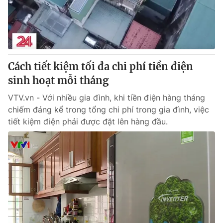
Giao lưu trực tuyến
Sản phẩm
Lịch phát sóng
Thị trường
Tư vấn
Cách tiết kiệm tối đa chi phí tiền điện
Chuyên mục khác
sinh hoạt mỗi tháng
Emagazine
Podcast
VTV.vn - Với nhiều gia đình, khi tiền điện hàng tháng
chiếm đáng kể trong tổng chi phí trong gia đình, việc
Photo
Infographic
tiết kiệm điện phải được đặt lên hàng đầu.
Video
Shorts video
VTV Money
VTV Thể thao
VTV Sức khoẻ
Bất động sản