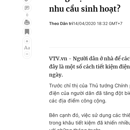
nhu cầu sinh hoạt?
0
Theo Dân trí
14/04/2020 18:32 GMT+7
Giải trí
Đời sống
Điện ảnh
Du lịch
Âm nhạc
Làm đẹp
VTV.vn - Người dân ở nhà để cách
Sao
Chất lượng cuộc sốn
đây là một số cách tiết kiệm đi
ngày.
Trước chỉ thị của Thủ tướng Chính
điện của người dân đã tăng đột biế
các địa điểm công cộng.
Bên cạnh đó, việc sử dụng các thiế
trong khâu tiết kiệm đã khiến nhiề