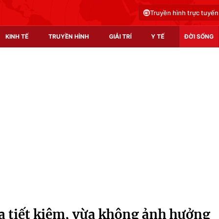
Truyền hình trực tuyến
KINH TẾ
TRUYỀN HÌNH
GIẢI TRÍ
Y TẾ
ĐỜI SỐNG
Pháp luật
Y tế
Truyền hình
Multimedia
Phim VTV
Video
Hậu trường
Shorts video
Nhân vật
Podcast
Khán giả
EMagazine
Giải sao mai
Photo
a tiết kiệm, vừa không ảnh hưởng
Infographic