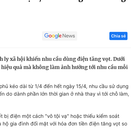
Góc ảnh
Giáo dục
Công nghệ
Chia sẻ
Tuyển sinh
Hitech Công ng
Học trực tuyến
Sản phẩm
 ly xã hội khiến nhu cầu dùng điện tăng vọt. Dưới
g
Thị trường
ện hiệu quả mà không làm ảnh hưởng tới nhu cầu mỗi
Tư vấn
 phủ kéo dài từ 1/4 đến hết ngày 15/4, nhu cầu sử dụng
n do dành phần lớn thời gian ở nhà thay vì tới chỗ làm,
t bị điện một cách "vô tội vạ" hoặc thiếu kiểm soát
u hộ gia đình đối mặt với hóa đơn tiền điện tăng vọt so