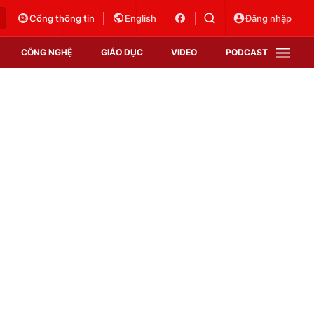
Cổng thông tin
English
Đăng nhập
CÔNG NGHỆ
GIÁO DỤC
VIDEO
PODCAST
VTV Money
VTV Thể thao
VTV Sức khoẻ
Bất động sản
Thị trường 24h
Tấm lòng Việt
Vươn mình bằng AI
VTV4
VTV8
VTV9
Lịch phát sóng
Giao lưu trực tuyến
Sự kiện