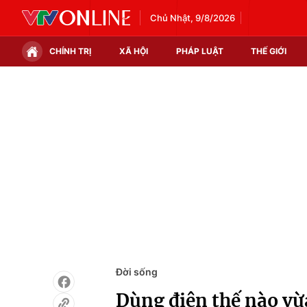
Chủ Nhật, 9/8/2026
CHÍNH TRỊ
XÃ HỘI
PHÁP LUẬT
THẾ GIỚI
Chính trị
Xã hội
Thế giới
Kinh tế
Tin tức
Tài chính
Thế giới đó đây
Thị trường
Câu chuyện quốc tế
Góc doanh nghiệp
Dữ liệu và đời sống
Đời sống
Dùng điện thế nào vừ