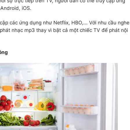
hời sự trực tiếp trên TV, người dân có thể truy cập ứng
Android, iOS.
 cập các ứng dụng như Netflix, HBO,... Với nhu cầu nghe
phát nhạc mp3 thay vì bật cả một chiếc TV để phát nội
đông