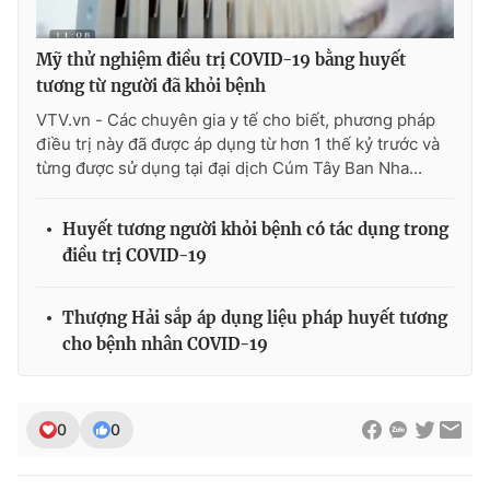
Mỹ thử nghiệm điều trị COVID-19 bằng huyết
tương từ người đã khỏi bệnh
THỜI BÁO VTV
VTV.vn - Các chuyên gia y tế cho biết, phương pháp
điều trị này đã được áp dụng từ hơn 1 thế kỷ trước và
từng được sử dụng tại đại dịch Cúm Tây Ban Nha...
Theo dõi báo trên
Huyết tương người khỏi bệnh có tác dụng trong
điều trị COVID-19
Cơ quan chủ quản:
Đài Truyền hình Việt Nam
Cơ quan báo chí:
Thời báo VTV
Thượng Hải sắp áp dụng liệu pháp huyết tương
Giấy phép hoạt động báo in và báo điện tử số 483/GP-BTTTT
cho bệnh nhân COVID-19
cấp ngày 29/12/2023
Tổng Biên tập:
Vũ Thanh Thủy
Phó Tổng Biên tập:
Nguyễn Thị Mỹ Hạnh, Phạm Quốc Thắng,
0
0
Nguyễn Trọng Ninh
Tổng đài VTV:
024.38 355 931 - 024.38 355 932