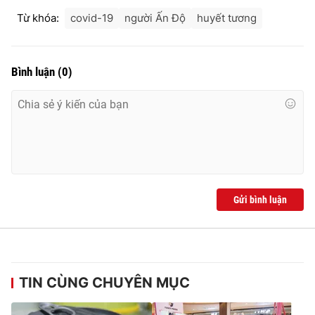
Ðiện thoại Thời báo VTV:
024.66 897 897
Từ khóa:
covid-19
người Ấn Độ
huyết tương
Email:
toasoan@vtv.vn
Liên hệ quảng cáo:
024-7300.7108
Bình luận
(
0
)
Gửi bình luận
® Cấm sao chép dưới mọi hình thức nếu không có sự chấp
thuận bằng văn bản. Ghi rõ nguồn VTV.vn khi phát hành lại
thông tin từ website này.
TIN CÙNG CHUYÊN MỤC