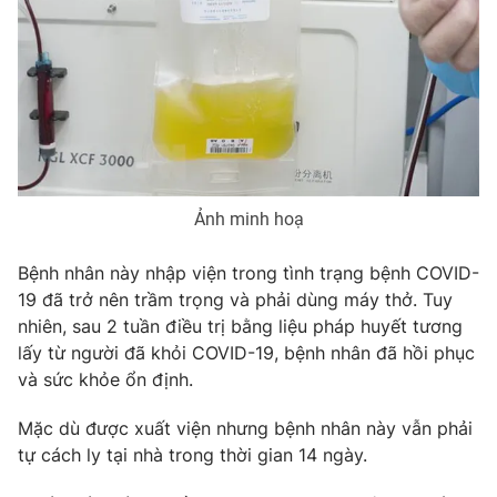
Phim VTV
Giải trí
Hậu trường
Điện ảnh
Đời sống
Nhân vật
Âm nhạc
Du lịch
Khán giả
Giáo dục
Sao
Làm đẹp
Giải sao mai
Tuyển sinh
Công nghệ
Ảnh minh hoạ
Chất lượng cuộc sống
Học trực tuyến
Hitech Công nghệ tương lai
Bệnh nhân này nhập viện trong tình trạng bệnh COVID-
Giao lưu trực tuyến
19 đã trở nên trầm trọng và phải dùng máy thở. Tuy
Sản phẩm
nhiên, sau 2 tuần điều trị bằng liệu pháp huyết tương
Lịch phát sóng
Thị trường
lấy từ người đã khỏi COVID-19, bệnh nhân đã hồi phục
và sức khỏe ổn định.
Tư vấn
Mặc dù được xuất viện nhưng bệnh nhân này vẫn phải
Chuyên mục khác
tự cách ly tại nhà trong thời gian 14 ngày.
Emagazine
Podcast