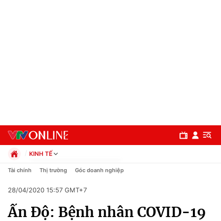
KINH TẾ
Chính trị
Tài chính
Thị trường
Góc doanh nghiệp
Xã hội
28/04/2020 15:57 GMT+7
Pháp luật
Chuyên mục
Kinh tế
Ấn Độ: Bệnh nhân COVID-19
Thể thao