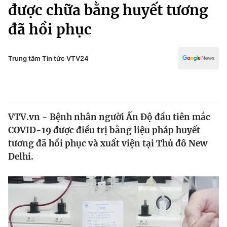
Chính trị
được chữa bằng huyết tương
Truyền hình
đã hồi phục
Văn hóa - Giải trí
Xã hội
Y tế
Đời sống
Trung tâm Tin tức VTV24
Pháp luật
Công nghệ
Giáo dục
Y tế
VTV.vn - Bệnh nhân người Ấn Độ đầu tiên mắc
Thế giới
COVID-19 được điều trị bằng liệu pháp huyết
Tin tức
tương đã hồi phục và xuất viện tại Thủ đô New
Kinh tế
Delhi.
Thế giới đó đây
Tài chính
Dữ liệu và đời sống
Câu chuyện quốc tế
Thị trường
Truyền hình
Góc doanh nghiệp