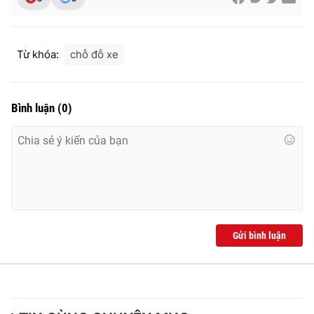
Từ khóa:
chỗ đỗ xe
THỜI BÁO VTV
Bình luận
(
0
)
Theo dõi báo trên
Cơ quan chủ quản:
Đài Truyền hình Việt Nam
Cơ quan báo chí:
Thời báo VTV
Giấy phép hoạt động báo in và báo điện tử số 483/GP-BTTTT
cấp ngày 29/12/2023
Gửi bình luận
Tổng Biên tập:
Vũ Thanh Thủy
Phó Tổng Biên tập:
Nguyễn Thị Mỹ Hạnh, Phạm Quốc Thắng,
Nguyễn Trọng Ninh
Tổng đài VTV:
024.38 355 931 - 024.38 355 932