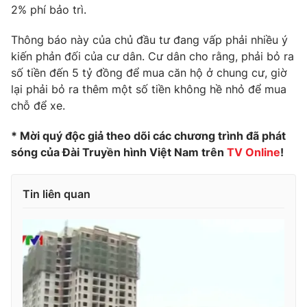
Phim VTV
2% phí bảo trì.
Giải trí
Hậu trường
Thông báo này của chủ đầu tư đang vấp phải nhiều ý
Điện ảnh
Đời sống
kiến phản đối của cư dân. Cư dân cho rằng, phải bỏ ra
Nhân vật
Âm nhạc
số tiền đến 5 tỷ đồng để mua căn hộ ở chung cư, giờ
Du lịch
Khán giả
lại phải bỏ ra thêm một số tiền không hề nhỏ để mua
Giáo dục
Sao
chỗ để xe.
Làm đẹp
Giải sao mai
Tuyển sinh
Công nghệ
* Mời quý độc giả theo dõi các chương trình đã phát
Chất lượng cuộc sống
Học trực tuyến
sóng của Đài Truyền hình Việt Nam trên
TV Online
!
Hitech Công nghệ tương lai
Giao lưu trực tuyến
Sản phẩm
Tin liên quan
Lịch phát sóng
Thị trường
Tư vấn
Chuyên mục khác
Emagazine
Podcast