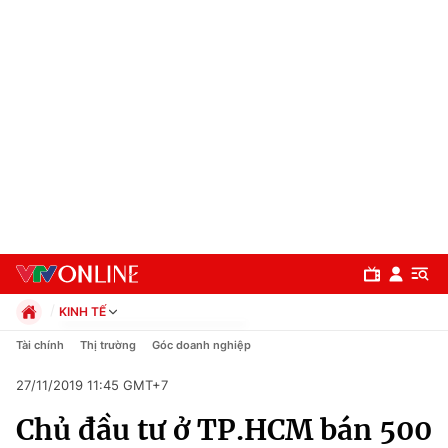
KINH TẾ
Chính trị
Tài chính
Thị trường
Góc doanh nghiệp
Xã hội
27/11/2019 11:45 GMT+7
Pháp luật
Chuyên mục
Kinh tế
Chủ đầu tư ở TP.HCM bán 500
Thể thao