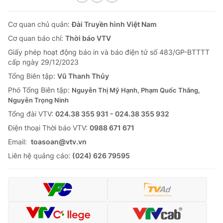
Cơ quan chủ quản:
Đài Truyền hình Việt Nam
Cơ quan báo chí:
Thời báo VTV
Giấy phép hoạt động báo in và báo điện tử số 483/GP-BTTTT
cấp ngày 29/12/2023
Tổng Biên tập:
Vũ Thanh Thủy
Phó Tổng Biên tập:
Nguyễn Thị Mỹ Hạnh, Phạm Quốc Thắng,
Nguyễn Trọng Ninh
Tổng đài VTV:
024.38 355 931 - 024.38 355 932
Ðiện thoại Thời báo VTV:
0988 671 671
Email:
toasoan@vtv.vn
Liên hệ quảng cáo:
(024) 626 79595