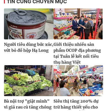
TIN CÙNG CHUYÊN MỤC
Ðiện thoại Thời báo VTV:
024.66 897 897
Email:
toasoan@vtv.vn
Liên hệ quảng cáo:
024-7300.7108
Người tiêu dùng bức xúc,
Giới thiệu nhiều sản
vứt bỏ đồ hộp Hạ Long
phẩm OCOP địa phương
tại Tuần lễ kết nối tiêu
thụ hàng Việt
® Cấm sao chép dưới mọi hình thức nếu không có sự chấp
thuận bằng văn bản. Ghi rõ nguồn VTV.vn khi phát hành lại
thông tin từ website này.
Bà nội trợ "giật mình"
Siêu thị tăng 200% dự
vì giá rau củ tăng chóng
trữ hàng thiết yếu cho