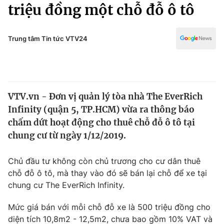
Chính trị
triệu đồng một chỗ đỗ ô tô
Truyền hình
Văn hóa - Giải trí
Xã hội
Y tế
Trung tâm Tin tức VTV24
Đời sống
Pháp luật
Công nghệ
Giáo dục
Y tế
VTV.vn - Đơn vị quản lý tòa nhà The EverRich
Infinity (quận 5, TP.HCM) vừa ra thông báo
Thế giới
chấm dứt hoạt động cho thuê chỗ đỗ ô tô tại
chung cư từ ngày 1/12/2019.
Tin tức
Kinh tế
Thế giới đó đây
Chủ đầu tư không còn chủ trương cho cư dân thuê
Tài chính
chỗ đỗ ô tô, mà thay vào đó sẽ bán lại chỗ để xe tại
Dữ liệu và đời sống
Câu chuyện quốc tế
chung cư The EverRich Infinity.
Thị trường
Truyền hình
Mức giá bán với mỗi chỗ đỗ xe là 500 triệu đồng cho
Góc doanh nghiệp
diện tích 10,8m2 - 12,5m2, chưa bao gồm 10% VAT và