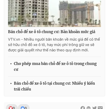
Photo
Infographic
Video
Shorts video
Bán chỗ để xe ô tô chung cư: Băn khoăn mức giá
VTV Money
VTV Thể thao
VTV.vn - Nhiều người băn khoăn về mức giá để có thể
sở hữu chỗ đỗ xe ô tô, hay mức phí trông giữ xe sẽ
được giải quyết như thế nào theo quy định mới.
VTV Sức khoẻ
Bất động sản
Cho phép mua bán chỗ để xe ô tô trong chung
Thị trường 24h
Tấm lòng Việt
cư
VTV4
Vươn mình bằng AI
Bán chỗ để xe ô tô tại chung cư: Nhiều ý kiến
trái chiều
VTV9
VTV8
Liên hệ tòa soạn
English
0
0