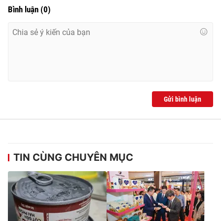
Ðiện thoại Thời báo VTV:
024.66 897 897
Bình luận
(
0
)
Email:
toasoan@vtv.vn
Liên hệ quảng cáo:
024-7300.7108
Gửi bình luận
TIN CÙNG CHUYÊN MỤC
® Cấm sao chép dưới mọi hình thức nếu không có sự chấp
thuận bằng văn bản. Ghi rõ nguồn VTV.vn khi phát hành lại
thông tin từ website này.