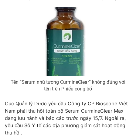
Phim VTV
Giải trí
Hậu trường
Điện ảnh
Đời sống
Nhân vật
Âm nhạc
Du lịch
Khán giả
Giáo dục
Sao
Làm đẹp
Giải sao mai
Tuyển sinh
Công nghệ
Chất lượng cuộc sống
Học trực tuyến
Hitech Công nghệ tương lai
Giao lưu trực tuyến
Tên “Serum nhũ tương CurmineClear” không đúng với
Sản phẩm
tên trên Phiếu công bố
Lịch phát sóng
Thị trường
Cục Quản lý Dược yêu cầu Công ty CP Bioscope Việt
Tư vấn
Nam phải thu hồi toàn bộ Serum CurmineClear Max
Chuyên mục khác
đang lưu hành và báo cáo trước ngày 15/7. Ngoài ra,
yêu cầu Sở Y tế các địa phương giám sát hoạt động
Emagazine
Podcast
thu hồi.