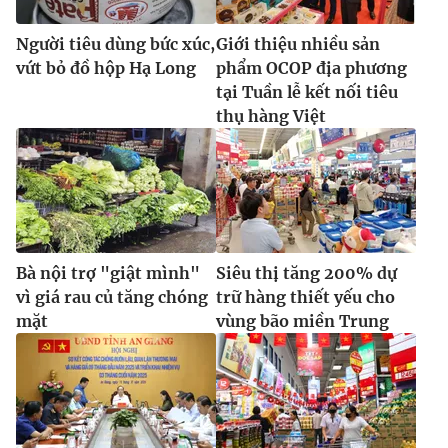
Người tiêu dùng bức xúc,
Giới thiệu nhiều sản
vứt bỏ đồ hộp Hạ Long
phẩm OCOP địa phương
tại Tuần lễ kết nối tiêu
thụ hàng Việt
Bà nội trợ "giật mình"
Siêu thị tăng 200% dự
vì giá rau củ tăng chóng
trữ hàng thiết yếu cho
mặt
vùng bão miền Trung