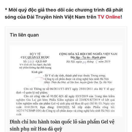
Photo
Infographic
* Mời quý độc giả theo dõi các chương trình đã phát
sóng của Đài Truyền hình Việt Nam trên
TV Online
!
Video
Shorts video
Tin liên quan
VTV Money
VTV Thể thao
VTV Sức khoẻ
Bất động sản
Thị trường 24h
Tấm lòng Việt
VTV4
Vươn mình bằng AI
VTV9
VTV8
Đình chỉ lưu hành toàn quốc lô sản phẩm Gel vệ
Liên hệ tòa soạn
English
sinh phụ nữ Hoa dã quỳ