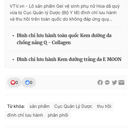
VTV.vn - Lô sản phẩm Gel vệ sinh phụ nữ Hoa dã quỳ
vừa bị Cục Quản lý Dược (Bộ Y tế) đình chỉ lưu hành
và thu hồi trên toàn quốc do không đáp ứng quy...
THỜI BÁO VTV
Đình chỉ lưu hành toàn quốc Kem dưỡng da
chống nắng Q - Collagen
Theo dõi báo trên
Đình chỉ lưu hành Kem dưỡng trắng da E MOON
Cơ quan chủ quản:
Đài Truyền hình Việt Nam
Cơ quan báo chí:
Thời báo VTV
0
0
Giấy phép hoạt động báo in và báo điện tử số 483/GP-BTTTT
cấp ngày 29/12/2023
Tổng Biên tập:
Vũ Thanh Thủy
Từ khóa:
sản phẩm
Cục Quản Lý Dược
thu hồi
Phó Tổng Biên tập:
Nguyễn Thị Mỹ Hạnh, Phạm Quốc Thắng,
đình chỉ lưu hành
phân phối
Nguyễn Trọng Ninh
Tổng đài VTV:
024.38 355 931 - 024.38 355 932