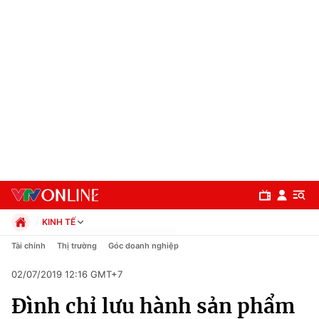
KINH TẾ
Chính trị
Tài chính
Thị trường
Góc doanh nghiệp
Xã hội
02/07/2019 12:16 GMT+7
Pháp luật
Chuyên mục
Kinh tế
Đình chỉ lưu hành sản phẩm
Thể thao