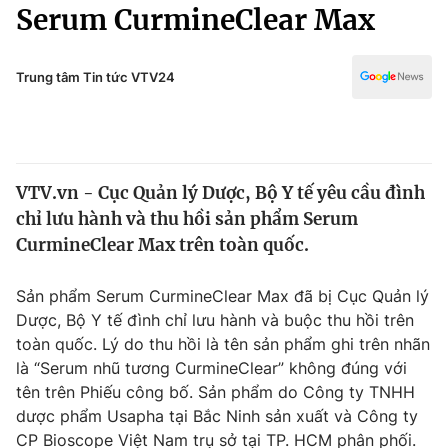
Chính trị
Serum CurmineClear Max
Truyền hình
Văn hóa - Giải trí
Xã hội
Y tế
Trung tâm Tin tức VTV24
Đời sống
Pháp luật
Công nghệ
Giáo dục
Y tế
VTV.vn - Cục Quản lý Dược, Bộ Y tế yêu cầu đình
chỉ lưu hành và thu hồi sản phẩm Serum
Thế giới
CurmineClear Max trên toàn quốc.
Tin tức
Kinh tế
Sản phẩm Serum CurmineClear Max đã bị Cục Quản lý
Thế giới đó đây
Dược, Bộ Y tế đình chỉ lưu hành và buộc thu hồi trên
Tài chính
toàn quốc. Lý do thu hồi là tên sản phẩm ghi trên nhãn
Dữ liệu và đời sống
Câu chuyện quốc tế
là “Serum nhũ tương CurmineClear” không đúng với
Thị trường
tên trên Phiếu công bố. Sản phẩm do Công ty TNHH
Truyền hình
dược phẩm Usapha tại Bắc Ninh sản xuất và Công ty
Góc doanh nghiệp
CP Bioscope Việt Nam trụ sở tại TP. HCM phân phối.