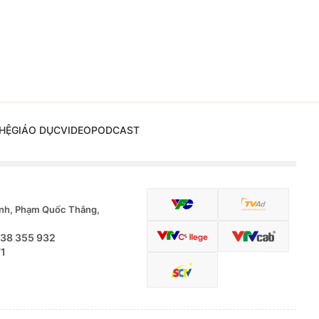
HỆ
GIÁO DỤC
VIDEO
PODCAST
nh, Phạm Quốc Thắng,
.38 355 932
71