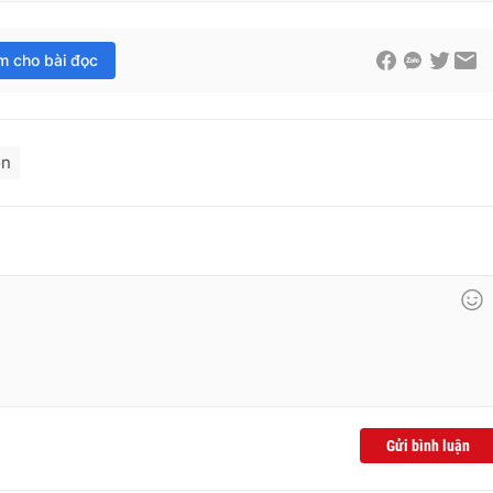
im cho bài đọc
on
Gửi bình luận