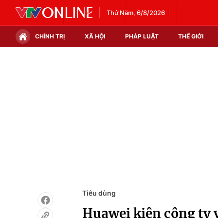
Thứ Năm, 6/8/2026
CHÍNH TRỊ
XÃ HỘI
PHÁP LUẬT
THẾ GIỚI
Chính trị
Xã hội
Thế giới
Kinh tế
Tin tức
Tài chính
Thế giới đó đây
Thị trường
Câu chuyện quốc tế
Góc doanh nghiệp
Dữ liệu và đời sống
Tiêu dùng
Huawei kiện công ty 