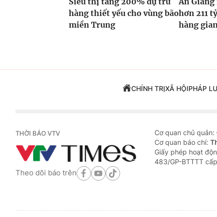
Siêu thị tăng 200% dự trữ
An Giang
hàng thiết yếu cho vùng bão
hơn 211 tỷ
miền Trung
hàng gian
CHÍNH TRỊ
XÃ HỘI
PHÁP L
Cơ quan chủ quản:
THỜI BÁO VTV
Cơ quan báo chí:
T
Giấy phép hoạt độn
483/GP-BTTTT cấp
Theo dõi báo trên