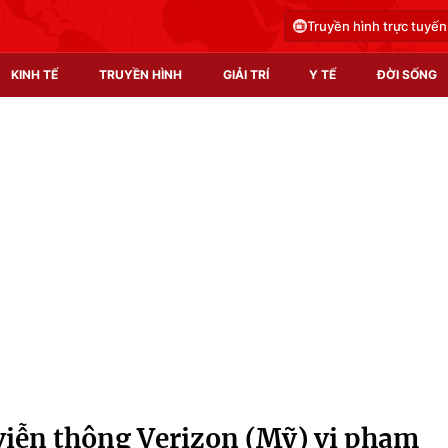
Truyền hình trực tuyến
KINH TẾ
TRUYỀN HÌNH
GIẢI TRÍ
Y TẾ
ĐỜI SỐNG
Pháp luật
Y tế
Truyền hình
Multimedia
Phim VTV
Video
Hậu trường
Shorts video
Nhân vật
Podcast
Khán giả
EMagazine
Giải sao mai
Photo
viễn thông Verizon (Mỹ) vi phạm
Infographic