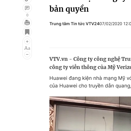
bản quyền
0
Trung tâm Tin tức VTV24
07/02/2020 12
Giải trí
Đời sống
Điện ảnh
Du lịch
Âm nhạc
Làm đẹp
VTV.vn - Công ty công nghệ Trun
Sao
Chất lượng cuộc sốn
công ty viễn thông của Mỹ Verizo
Huawei đang kiện nhà mạng Mỹ với
của Huawei cho truyền dẫn quang, 