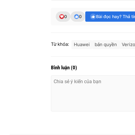
0
0
Bài đọc hay? Thả t
Từ khóa:
Huawei
bản quyền
Veriz
Bình luận
(
0
)