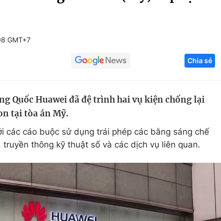
Góc ảnh
:08 GMT+7
Giáo dục
Công nghệ
Chia sẻ
Tuyển sinh
Hitech Công ng
Học trực tuyến
Sản phẩm
g Quốc Huawei đã đệ trình hai vụ kiện chống lại
g
Thị trường
n tại tòa án Mỹ.
Tư vấn
 các cáo buộc sử dụng trái phép các bằng sáng chế
truyền thông kỹ thuật số và các dịch vụ liên quan.