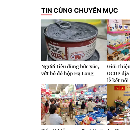
TIN CÙNG CHUYÊN MỤC
Người tiêu dùng bức xúc,
Giới thiệ
vứt bỏ đồ hộp Hạ Long
OCOP địa
lễ kết nối