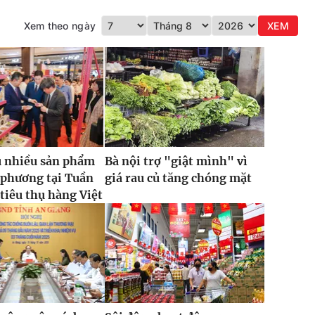
Xem theo ngày
XEM
u nhiều sản phẩm
Bà nội trợ "giật mình" vì
 phương tại Tuần
giá rau củ tăng chóng mặt
 tiêu thụ hàng Việt