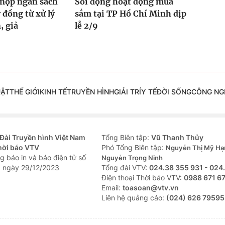
 nộp ngân sách
Sôi động hoạt động mua
 đồng từ xử lý
sắm tại TP Hồ Chí Minh dịp
, giả
lễ 2/9
UẬT
THẾ GIỚI
KINH TẾ
TRUYỀN HÌNH
GIẢI TRÍ
Y TẾ
ĐỜI SỐNG
CÔNG NG
Đài Truyền hình Việt Nam
Tổng Biên tập:
Vũ Thanh Thủy
hời báo VTV
Phó Tổng Biên tập:
Nguyễn Thị Mỹ Hạ
g báo in và báo điện tử số
Nguyễn Trọng Ninh
 ngày 29/12/2023
Tổng đài VTV:
024.38 355 931 - 024
Ðiện thoại Thời báo VTV:
0988 671 6
Email:
toasoan@vtv.vn
Liên hệ quảng cáo:
(024) 626 79595