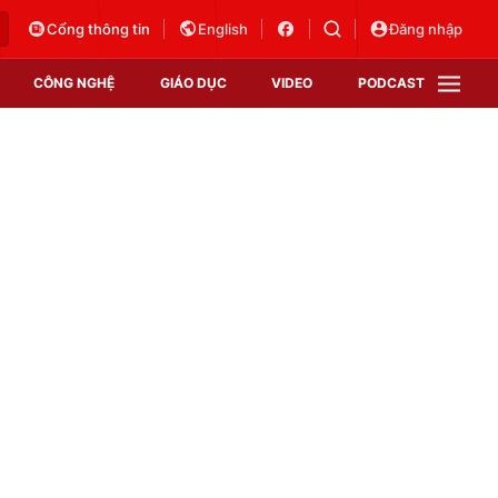
Cổng thông tin
English
Đăng nhập
CÔNG NGHỆ
GIÁO DỤC
VIDEO
PODCAST
VTV Money
VTV Thể thao
VTV Sức khoẻ
Bất động sản
Thị trường 24h
Tấm lòng Việt
Vươn mình bằng AI
VTV4
VTV8
VTV9
Lịch phát sóng
Giao lưu trực tuyến
Sự kiện