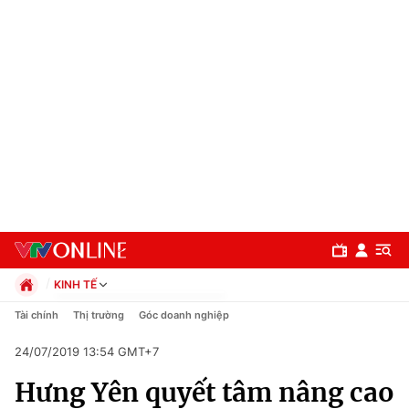
KINH TẾ
Chính trị
Tài chính
Thị trường
Góc doanh nghiệp
Xã hội
24/07/2019 13:54 GMT+7
Pháp luật
Chuyên mục
Kinh tế
Hưng Yên quyết tâm nâng cao
Thể thao