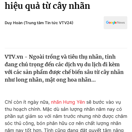
Chính trị
hiệu quả từ cây nhãn
Truyền hình
Văn hóa - Giải trí
Xã hội
Y tế
Duy Hoàn (Trung tâm Tin tức VTV24)
Đời sống
Pháp luật
Công nghệ
Giáo dục
Y tế
VTV.vn - Ngoài trồng và tiêu thụ nhãn, tỉnh
đang chú trọng đến các dịch vụ du lịch đi kèm
Thế giới
với các sản phẩm được chế biến sâu từ cây nhãn
như long nhãn, mật ong hoa nhãn...
Tin tức
Kinh tế
Thế giới đó đây
Tài chính
Chỉ còn ít ngày nữa,
nhãn Hưng Yên
sẽ bước vào vụ
Dữ liệu và đời sống
Câu chuyện quốc tế
thu hoạch chính. Mặc dù sản lượng nhãn năm nay có
Thị trường
phần sụt giảm so với năm trước nhưng nhờ được chăm
Truyền hình
Góc doanh nghiệp
sóc thủ công, bón phân hữu cơ nên chất lượng nhãn
năm nay tốt hơn. Tỉnh cũng đang đặt quyết tâm nâng