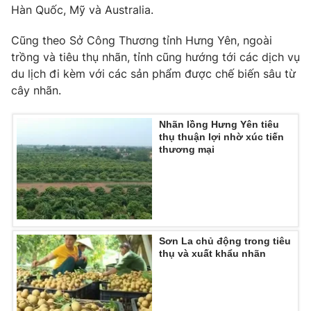
Hàn Quốc, Mỹ và Australia.
Photo
Infographic
Cũng theo Sở Công Thương tỉnh Hưng Yên, ngoài
trồng và tiêu thụ nhãn, tỉnh cũng hướng tới các dịch vụ
Video
Shorts video
du lịch đi kèm với các sản phẩm được chế biến sâu từ
cây nhãn.
VTV Money
VTV Thể thao
Nhãn lồng Hưng Yên tiêu
thụ thuận lợi nhờ xúc tiến
VTV Sức khoẻ
Bất động sản
thương mại
Thị trường 24h
Tấm lòng Việt
VTV4
Vươn mình bằng AI
Sơn La chủ động trong tiêu
thụ và xuất khẩu nhãn
VTV9
VTV8
Liên hệ tòa soạn
English