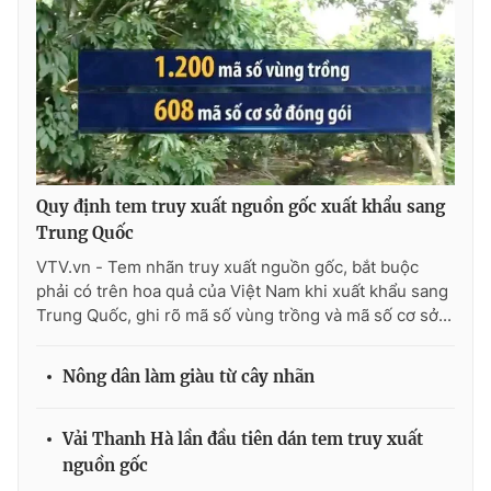
Ðiện thoại Thời báo VTV:
024.66 897 897
Email:
toasoan@vtv.vn
Liên hệ quảng cáo:
024-7300.7108
Quy định tem truy xuất nguồn gốc xuất khẩu sang
Trung Quốc
VTV.vn - Tem nhãn truy xuất nguồn gốc, bắt buộc
phải có trên hoa quả của Việt Nam khi xuất khẩu sang
Trung Quốc, ghi rõ mã số vùng trồng và mã số cơ sở...
Nông dân làm giàu từ cây nhãn
® Cấm sao chép dưới mọi hình thức nếu không có sự chấp
thuận bằng văn bản. Ghi rõ nguồn VTV.vn khi phát hành lại
thông tin từ website này.
Vải Thanh Hà lần đầu tiên dán tem truy xuất
nguồn gốc