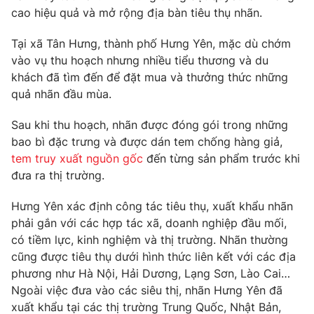
Phim VTV
cao hiệu quả và mở rộng địa bàn tiêu thụ nhãn.
Giải trí
Hậu trường
Tại xã Tân Hưng, thành phố Hưng Yên, mặc dù chớm
Điện ảnh
Đời sống
Nhân vật
vào vụ thu hoạch nhưng nhiều tiểu thương và du
Âm nhạc
khách đã tìm đến để đặt mua và thưởng thức những
Du lịch
Khán giả
quả nhãn đầu mùa.
Giáo dục
Sao
Làm đẹp
Giải sao mai
Sau khi thu hoạch, nhãn được đóng gói trong những
Tuyển sinh
Công nghệ
Chất lượng cuộc sống
bao bì đặc trưng và được dán tem chống hàng giả,
Học trực tuyến
tem truy xuất nguồn gốc
đến từng sản phẩm trước khi
Hitech Công nghệ tương lai
đưa ra thị trường.
Giao lưu trực tuyến
Sản phẩm
Hưng Yên xác định công tác tiêu thụ, xuất khẩu nhãn
Lịch phát sóng
Thị trường
phải gắn với các hợp tác xã, doanh nghiệp đầu mối,
có tiềm lực, kinh nghiệm và thị trường. Nhãn thường
Tư vấn
cũng được tiêu thụ dưới hình thức liên kết với các địa
Chuyên mục khác
phương như Hà Nội, Hải Dương, Lạng Sơn, Lào Cai…
Ngoài việc đưa vào các siêu thị, nhãn Hưng Yên đã
Emagazine
Podcast
xuất khẩu tại các thị trường Trung Quốc, Nhật Bản,