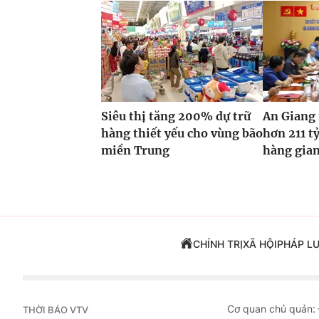
Siêu thị tăng 200% dự trữ
An Giang
hàng thiết yếu cho vùng bão
hơn 211 tỷ
miền Trung
hàng gian
CHÍNH TRỊ
XÃ HỘI
PHÁP L
Cơ quan chủ quản:
THỜI BÁO VTV