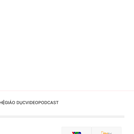
HỆ
GIÁO DỤC
VIDEO
PODCAST