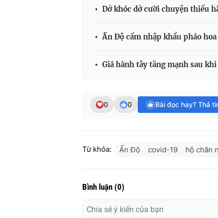
Dở khóc dở cười chuyện thiếu h
Ấn Độ cấm nhập khẩu pháo hoa 
Giá hành tây tăng mạnh sau kh
0
0
Bài đọc hay? Thả t
Từ khóa:
Ấn Độ
covid-19
hộ chăn 
Bình luận
(
0
)