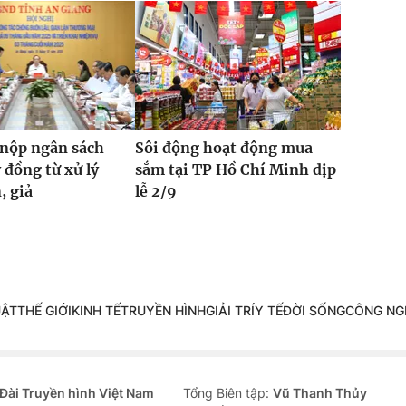
 nộp ngân sách
Sôi động hoạt động mua
 đồng từ xử lý
sắm tại TP Hồ Chí Minh dịp
, giả
lễ 2/9
UẬT
THẾ GIỚI
KINH TẾ
TRUYỀN HÌNH
GIẢI TRÍ
Y TẾ
ĐỜI SỐNG
CÔNG NG
Đài Truyền hình Việt Nam
Tổng Biên tập:
Vũ Thanh Thủy