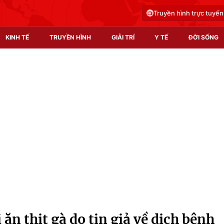
Truyền hình trực tuyến
KINH TẾ
TRUYỀN HÌNH
GIẢI TRÍ
Y TẾ
ĐỜI SỐNG
Pháp luật
Y tế
Truyền hình
Multimedia
Phim VTV
Video
Hậu trường
Shorts video
Nhân vật
Podcast
Khán giả
EMagazine
Giải sao mai
Photo
ăn thịt gà do tin giả về dịch bệnh
Infographic