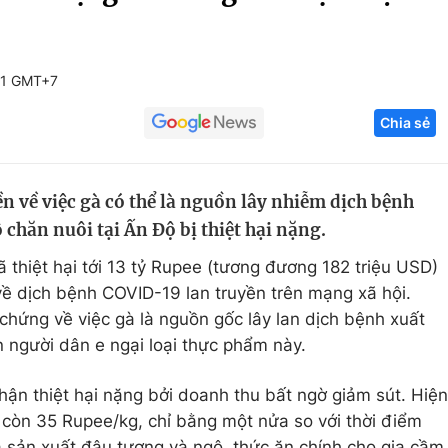
Góc ảnh
51 GMT+7
Giáo dục
Công nghệ
Chia sẻ
Tuyển sinh
Hitech Công ng
Học trực tuyến
Sản phẩm
n về việc gà có thể là nguồn lây nhiễm dịch bệnh
g
Thị trường
chăn nuôi tại Ấn Độ bị thiệt hại nặng.
Tư vấn
 thiệt hại tới 13 tỷ Rupee (tương đương 182 triệu USD)
ả về dịch bệnh COVID-19 lan truyền trên mạng xã hội.
hứng về việc gà là nguồn gốc lây lan dịch bệnh xuất
 người dân e ngại loại thực phẩm này.
hận thiệt hại nặng bởi doanh thu bất ngờ giảm sút. Hiện
còn 35 Rupee/kg, chỉ bằng một nửa so với thời điểm
 sản xuất đậu tương và ngô, thức ăn chính cho gia cầm