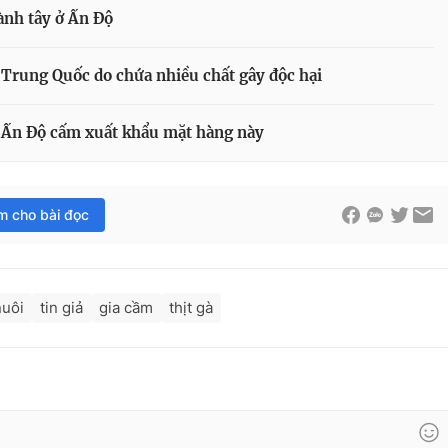
ành tây ở Ấn Độ
Trung Quốc do chứa nhiều chất gây độc hại
i Ấn Độ cấm xuất khẩu mặt hàng này
im cho bài đọc
nuôi
tin giả
gia cầm
thịt gà