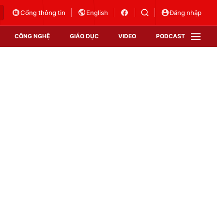
Cổng thông tin
English
Đăng nhập
CÔNG NGHỆ
GIÁO DỤC
VIDEO
PODCAST
VTV Money
VTV Thể thao
VTV Sức khoẻ
Bất động sản
Thị trường 24h
Tấm lòng Việt
Vươn mình bằng AI
VTV4
VTV8
VTV9
Lịch phát sóng
Giao lưu trực tuyến
Sự kiện