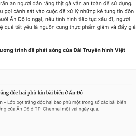
trấn an người dân rằng thịt gà vẫn an toàn để sử dụng.
 gọi cảnh sát vào cuộc để xử lý những kẻ tung tin đồn
nuôi Ấn Độ lo ngại, nếu tình hình tiếp tục xấu đi, người
hệ quả tất yếu là nguồn cung thực phẩm giảm và đẩy giá
hương trình đã phát sóng của Đài Truyền hình Việt
rắng độc hại phủ kín bãi biến ở Ấn Độ
n - Lớp bọt trắng độc hại bao phủ một trong số các bãi biển
iếng của Ấn Độ ở TP. Chennai một vài ngày qua.