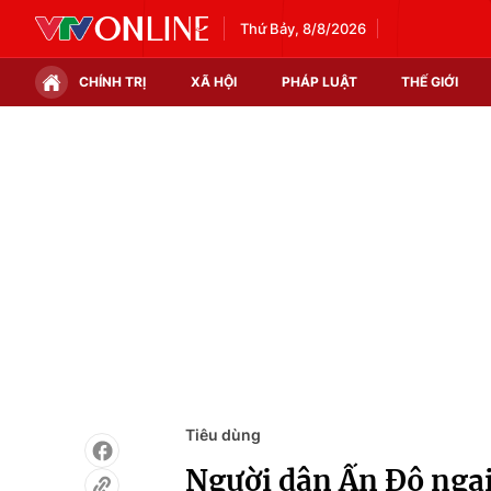
Thứ Bảy, 8/8/2026
CHÍNH TRỊ
XÃ HỘI
PHÁP LUẬT
THẾ GIỚI
Chính trị
Xã hội
Thế giới
Kinh tế
Tin tức
Tài chính
Thế giới đó đây
Thị trường
Câu chuyện quốc tế
Góc doanh nghiệp
Dữ liệu và đời sống
Tiêu dùng
Người dân Ấn Độ ngại 