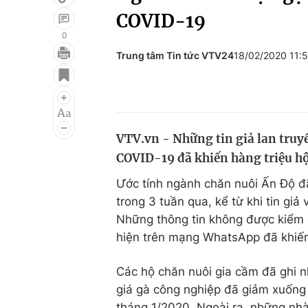
COVID-19
0
Trung tâm Tin tức VTV24
18/02/2020 11:
Giải trí
Đời sống
Điện ảnh
Du lịch
Âm nhạc
Làm đẹp
VTV.vn - Những tin giả lan truyề
Sao
Chất lượng cuộc sốn
COVID-19 đã khiến hàng triệu hộ 
Ước tính ngành chăn nuôi Ấn Độ đã
trong 3 tuần qua, kể từ khi tin gi
Những thông tin không được kiểm c
hiện trên mạng WhatsApp đã khiến
Các hộ chăn nuôi gia cầm đã ghi n
giá gà công nghiệp đã giảm xuống 
tháng 1/2020. Ngoài ra, những nhà