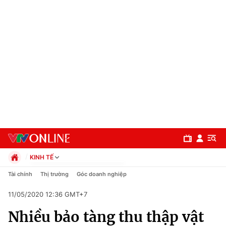
KINH TẾ
Chính trị
Tài chính
Thị trường
Góc doanh nghiệp
Xã hội
11/05/2020 12:36 GMT+7
Pháp luật
Chuyên mục
Kinh tế
Nhiều bảo tàng thu thập vật
Thể thao