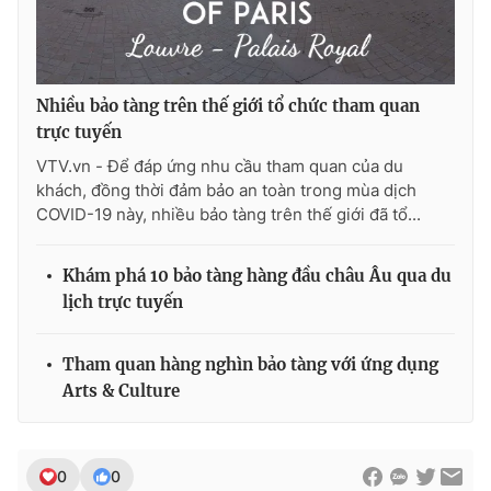
Nhiều bảo tàng trên thế giới tổ chức tham quan
THỜI BÁO VTV
trực tuyến
VTV.vn - Để đáp ứng nhu cầu tham quan của du
khách, đồng thời đảm bảo an toàn trong mùa dịch
Theo dõi báo trên
COVID-19 này, nhiều bảo tàng trên thế giới đã tổ...
Khám phá 10 bảo tàng hàng đầu châu Âu qua du
Cơ quan chủ quản:
Đài Truyền hình Việt Nam
lịch trực tuyến
Cơ quan báo chí:
Thời báo VTV
Giấy phép hoạt động báo in và báo điện tử số 483/GP-BTTTT
cấp ngày 29/12/2023
Tham quan hàng nghìn bảo tàng với ứng dụng
Tổng Biên tập:
Vũ Thanh Thủy
Arts & Culture
Phó Tổng Biên tập:
Nguyễn Thị Mỹ Hạnh, Phạm Quốc Thắng,
Nguyễn Trọng Ninh
Tổng đài VTV:
024.38 355 931 - 024.38 355 932
0
0