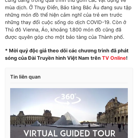
mùa dịch. Ở Thụy Điển, Bảo tàng Bắc Âu đang sưu tập
Photo
Infographic
những món đồ thể hiện cảm nghĩ của trẻ em trước
những thay đổi cuộc sống do dịch COVID-19. Còn ở
Video
Shorts video
Thủ đô Vienna, Áo, khoảng 1.800 món đồ cũng đã
được quyên góp cho một bảo tàng của Thành phố.
VTV Money
VTV Thể thao
* Mời quý độc giả theo dõi các chương trình đã phát
sóng của Đài Truyền hình Việt Nam trên
TV Online
!
VTV Sức khoẻ
Bất động sản
Tin liên quan
Thị trường 24h
Tấm lòng Việt
VTV4
Vươn mình bằng AI
VTV9
VTV8
Liên hệ tòa soạn
English