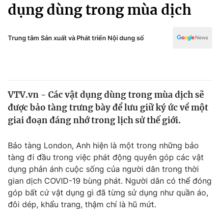
Chính trị
dụng dùng trong mùa dịch
Truyền hình
Văn hóa - Giải trí
Xã hội
Y tế
Trung tâm Sản xuất và Phát triển Nội dung số
Đời sống
Pháp luật
Công nghệ
Giáo dục
Y tế
VTV.vn - Các vật dụng dùng trong mùa dịch sẽ
được bảo tàng trưng bày để lưu giữ ký ức về một
Thế giới
giai đoạn đáng nhớ trong lịch sử thế giới.
Tin tức
Kinh tế
Bảo tàng London, Anh hiện là một trong những bảo
Thế giới đó đây
tàng đi đầu trong việc phát động quyên góp các vật
Tài chính
dụng phản ánh cuộc sống của người dân trong thời
Dữ liệu và đời sống
Câu chuyện quốc tế
gian dịch COVID-19 bùng phát. Người dân có thể đóng
Thị trường
góp bất cứ vật dụng gì đã từng sử dụng như quần áo,
Truyền hình
đôi dép, khẩu trang, thậm chí là hũ mứt.
Góc doanh nghiệp