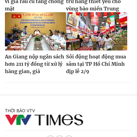
vì giá rau củ tăng chóng
trữ hàng thiết yếu cho
mặt
vùng bão miền Trung
An Giang nộp ngân sách
Sôi động hoạt động mua
hơn 211 tỷ đồng từ xử lý
sắm tại TP Hồ Chí Minh
hàng gian, giả
dịp lễ 2/9
THỜI BÁO VTV