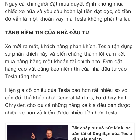
Ngay cả khi người đặt mua quyết định không mua
chiếc xe nữa và yêu cầu hoàn lại tiền đặt cọc, số tiền
đó vẫn là một khoản vay mà Tesla không phải trả lãi.
THỜI BÁO VTV
TĂNG NIỀM TIN CỦA NHÀ ĐẦU TƯ
Xe mới ra mắt, khách hàng phấn khích. Tesla tận dụng
sự phấn khích này và biến chúng thành lời cam kết
Theo dõi báo trên
mua hàng bằng một khoản tài chính nhỏ. Đơn đặt
hàng cao vút cũng kéo niềm tin của nhà đầu tư vào
Tesla tăng theo.
Cơ quan chủ quản:
Đài Truyền hình Việt Nam
Cơ quan báo chí:
Thời báo VTV
Hiện giá cổ phiếu của Tesla cao hơn rất nhiều so với
Giấy phép hoạt động báo in và báo điện tử số 483/GP-BTTTT
các đối thủ khác như General Motors, Ford hay Fiat
cấp ngày 29/12/2023
Chrysler, cho dù cả những hãng xe kia đều bán được
Tổng Biên tập:
Vũ Thanh Thủy
nhiều xe hơn và kiếm được nhiều tiền hơn Tesla.
Phó Tổng Biên tập:
Nguyễn Thị Mỹ Hạnh, Phạm Quốc Thắng,
Nguyễn Trọng Ninh
Bất chấp sự cố nứt kính, xe
bán tải chống đạn của Tesla
Tổng đài VTV:
024.38 355 931 - 024.38 355 932
vẫn đắt khách