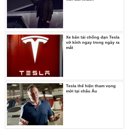
Ðiện thoại Thời báo VTV:
024.66 897 897
Email:
toasoan@vtv.vn
Liên hệ quảng cáo:
024-7300.7108
Xe bán tải chống đạn Tesla
vỡ kính ngay trong ngày ra
mắt
Tesla thể hiện tham vọng
mới tại châu Âu
® Cấm sao chép dưới mọi hình thức nếu không có sự chấp
thuận bằng văn bản. Ghi rõ nguồn VTV.vn khi phát hành lại
thông tin từ website này.