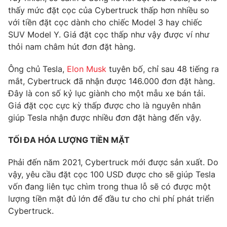
thấy mức đặt cọc của Cybertruck thấp hơn nhiều so
Photo
Infographic
với tiền đặt cọc dành cho chiếc Model 3 hay chiếc
SUV Model Y. Giá đặt cọc thấp như vậy được ví như
Video
Shorts video
thỏi nam châm hút đơn đặt hàng.
Ông chủ Tesla,
Elon Musk
tuyên bố, chỉ sau 48 tiếng ra
VTV Money
VTV Thể thao
mắt, Cybertruck đã nhận được 146.000 đơn đặt hàng.
Đây là con số kỷ lục giành cho một mẫu xe bán tải.
VTV Sức khoẻ
Bất động sản
Giá đặt cọc cực kỳ thấp được cho là nguyên nhân
giúp Tesla nhận được nhiều đơn đặt hàng đến vậy.
Thị trường 24h
Tấm lòng Việt
TỐI ĐA HÓA LƯỢNG TIỀN MẶT
Phải đến năm 2021, Cybertruck mới được sản xuất. Do
VTV4
Vươn mình bằng AI
vậy, yêu cầu đặt cọc 100 USD được cho sẽ giúp Tesla
vốn đang liên tục chìm trong thua lỗ sẽ có được một
VTV9
VTV8
lượng tiền mặt đủ lớn để đầu tư cho chi phí phát triển
Cybertruck.
Liên hệ tòa soạn
English