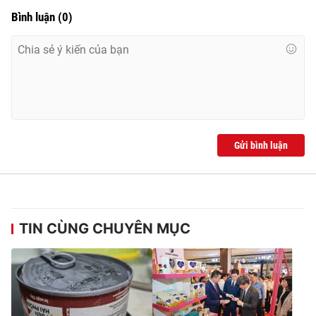
Bình luận
(
0
)
Gửi bình luận
TIN CÙNG CHUYÊN MỤC