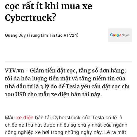
Chính trị
cọc rất ít khi mua xe
Truyền hình
Cybertruck?
Văn hóa - Giải trí
Xã hội
Y tế
Đời sống
Quang Duy (Trung tâm Tin tức VTV24)
Pháp luật
Công nghệ
Giáo dục
Y tế
VTV.vn - Giảm tiền đặt cọc, tăng số đơn hàng;
Thế giới
tối đa hóa lượng tiền mặt và tăng niềm tin của
Tin tức
nhà đầu tư là 3 lý do để Tesla yêu cầu đặt cọc chỉ
Kinh tế
100 USD cho mẫu xe điện bán tải này.
Thế giới đó đây
Tài chính
Dữ liệu và đời sống
Câu chuyện quốc tế
Thị trường
Mẫu
xe điện
bán tải Cyberstruck của Tesla có lẽ là
chiếc xe thu hút được nhiều sự chú ý nhất của ngành
Truyền hình
Góc doanh nghiệp
công nghiệp xe hơi trong những ngày này. Lễ ra mắt