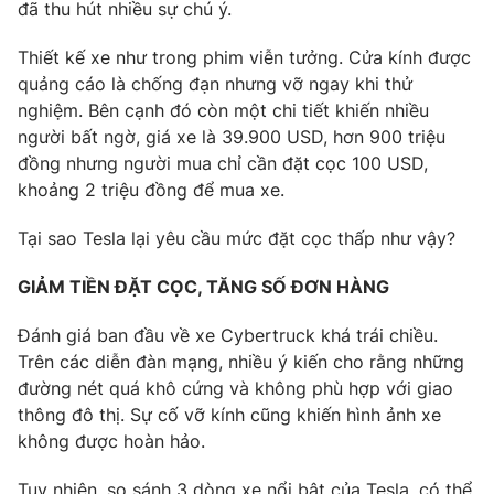
Phim VTV
đã thu hút nhiều sự chú ý.
Giải trí
Hậu trường
Thiết kế xe như trong phim viễn tưởng. Cửa kính được
Điện ảnh
quảng cáo là chống đạn nhưng vỡ ngay khi thử
Đời sống
Nhân vật
nghiệm. Bên cạnh đó còn một chi tiết khiến nhiều
Âm nhạc
Du lịch
người bất ngờ, giá xe là 39.900 USD, hơn 900 triệu
Khán giả
Giáo dục
Sao
đồng nhưng người mua chỉ cần đặt cọc 100 USD,
Làm đẹp
Giải sao mai
khoảng 2 triệu đồng để mua xe.
Tuyển sinh
Công nghệ
Chất lượng cuộc sống
Tại sao Tesla lại yêu cầu mức đặt cọc thấp như vậy?
Học trực tuyến
Hitech Công nghệ tương lai
Giao lưu trực tuyến
GIẢM TIỀN ĐẶT CỌC, TĂNG SỐ ĐƠN HÀNG
Sản phẩm
Đánh giá ban đầu về xe Cybertruck khá trái chiều.
Lịch phát sóng
Thị trường
Trên các diễn đàn mạng, nhiều ý kiến cho rằng những
đường nét quá khô cứng và không phù hợp với giao
Tư vấn
thông đô thị. Sự cố vỡ kính cũng khiến hình ảnh xe
Chuyên mục khác
không được hoàn hảo.
Emagazine
Podcast
Tuy nhiên, so sánh 3 dòng xe nổi bật của Tesla, có thể