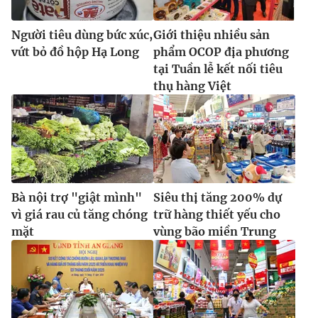
Người tiêu dùng bức xúc,
Giới thiệu nhiều sản
vứt bỏ đồ hộp Hạ Long
phẩm OCOP địa phương
tại Tuần lễ kết nối tiêu
thụ hàng Việt
Bà nội trợ "giật mình"
Siêu thị tăng 200% dự
vì giá rau củ tăng chóng
trữ hàng thiết yếu cho
mặt
vùng bão miền Trung