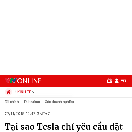
KINH TẾ
Chính trị
Tài chính
Thị trường
Góc doanh nghiệp
Xã hội
27/11/2019 12:47 GMT+7
Pháp luật
Chuyên mục
Kinh tế
Tại sao Tesla chỉ yêu cầu đặt
Thể thao