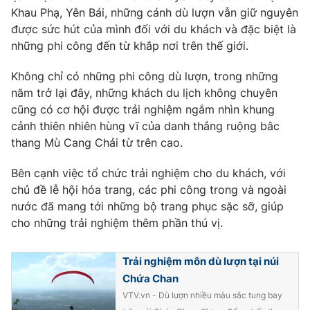
Phim VTV
Khau Phạ, Yên Bái, những cánh dù lượn vẫn giữ nguyên
Giải trí
được sức hút của mình đối với du khách và đặc biệt là
Hậu trường
Điện ảnh
những phi công đến từ khắp nơi trên thế giới.
Đời sống
Nhân vật
Âm nhạc
Không chỉ có những phi công dù lượn, trong những
Du lịch
Khán giả
năm trở lại đây, những khách du lịch không chuyên
Giáo dục
Sao
cũng có cơ hội được trải nghiệm ngắm nhìn khung
Làm đẹp
Giải sao mai
Tuyển sinh
cảnh thiên nhiên hùng vĩ của danh thắng ruộng bâc
Công nghệ
Chất lượng cuộc sống
thang Mù Cang Chải từ trên cao.
Học trực tuyến
Hitech Công nghệ tương lai
Bên cạnh việc tổ chức trải nghiệm cho du khách, với
Giao lưu trực tuyến
chủ đề lễ hội hóa trang, các phi công trong và ngoài
Sản phẩm
nước đã mang tới những bộ trang phục sặc sỡ, giúp
Lịch phát sóng
Thị trường
cho những trải nghiệm thêm phần thú vị.
Tư vấn
Trải nghiệm môn dù lượn tại núi
Chuyên mục khác
Chứa Chan
Emagazine
Podcast
VTV.vn - Dù lượn nhiều màu sắc tung bay