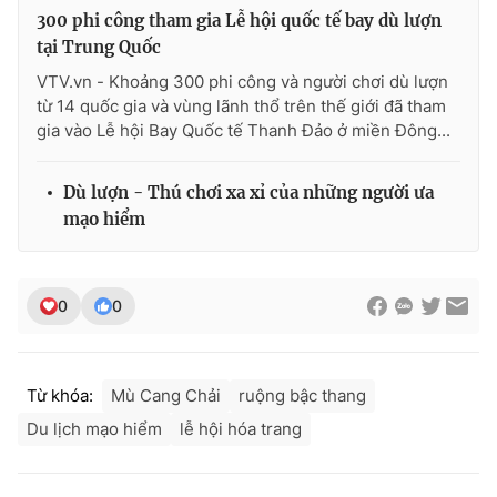
300 phi công tham gia Lễ hội quốc tế bay dù lượn
tại Trung Quốc
VTV.vn - Khoảng 300 phi công và người chơi dù lượn
từ 14 quốc gia và vùng lãnh thổ trên thế giới đã tham
THỜI BÁO VTV
gia vào Lễ hội Bay Quốc tế Thanh Đảo ở miền Đông...
Dù lượn - Thú chơi xa xỉ của những người ưa
Theo dõi báo trên
mạo hiểm
Cơ quan chủ quản:
Đài Truyền hình Việt Nam
0
0
Cơ quan báo chí:
Thời báo VTV
Giấy phép hoạt động báo in và báo điện tử số 483/GP-BTTTT
cấp ngày 29/12/2023
Tổng Biên tập:
Vũ Thanh Thủy
Từ khóa:
Mù Cang Chải
ruộng bậc thang
Phó Tổng Biên tập:
Nguyễn Thị Mỹ Hạnh, Phạm Quốc Thắng,
Du lịch mạo hiểm
lễ hội hóa trang
Nguyễn Trọng Ninh
Tổng đài VTV:
024.38 355 931 - 024.38 355 932