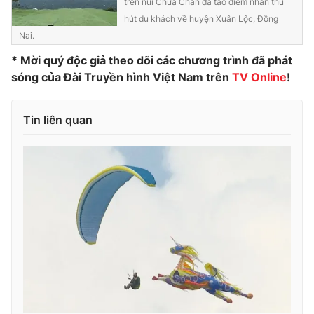
trên núi Chứa Chan đã tạo điểm nhấn thu
hút du khách về huyện Xuân Lộc, Đồng
Photo
Infographic
Nai.
* Mời quý độc giả theo dõi các chương trình đã phát
Video
Shorts video
sóng của Đài Truyền hình Việt Nam trên
TV Online
!
VTV Money
VTV Thể thao
Tin liên quan
VTV Sức khoẻ
Bất động sản
Thị trường 24h
Tấm lòng Việt
VTV4
Vươn mình bằng AI
VTV9
VTV8
Liên hệ tòa soạn
English