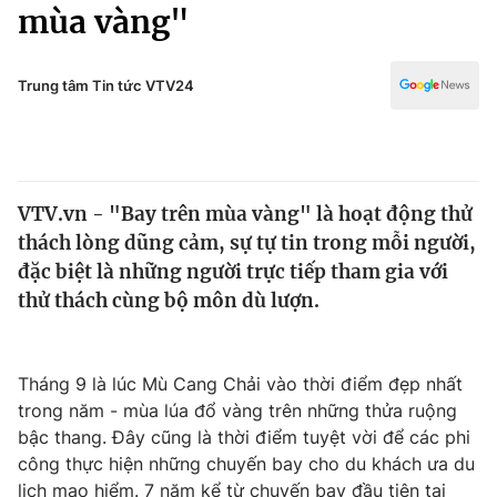
Chính trị
mùa vàng"
Truyền hình
Văn hóa - Giải trí
Xã hội
Y tế
Trung tâm Tin tức VTV24
Đời sống
Pháp luật
Công nghệ
Giáo dục
Y tế
VTV.vn - "Bay trên mùa vàng" là hoạt động thử
thách lòng dũng cảm, sự tự tin trong mỗi người,
Thế giới
đặc biệt là những người trực tiếp tham gia với
thử thách cùng bộ môn dù lượn.
Tin tức
Kinh tế
Thế giới đó đây
Tài chính
Tháng 9 là lúc Mù Cang Chải vào thời điểm đẹp nhất
Dữ liệu và đời sống
Câu chuyện quốc tế
trong năm - mùa lúa đổ vàng trên những thửa ruộng
Thị trường
bậc thang. Đây cũng là thời điểm tuyệt vời để các phi
Truyền hình
Góc doanh nghiệp
công thực hiện những chuyến bay cho du khách ưa du
lịch mạo hiểm. 7 năm kể từ chuyến bay đầu tiên tại