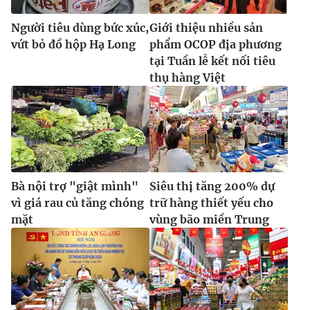
Người tiêu dùng bức xúc,
Giới thiệu nhiều sản
vứt bỏ đồ hộp Hạ Long
phẩm OCOP địa phương
tại Tuần lễ kết nối tiêu
thụ hàng Việt
Bà nội trợ "giật mình"
Siêu thị tăng 200% dự
vì giá rau củ tăng chóng
trữ hàng thiết yếu cho
mặt
vùng bão miền Trung