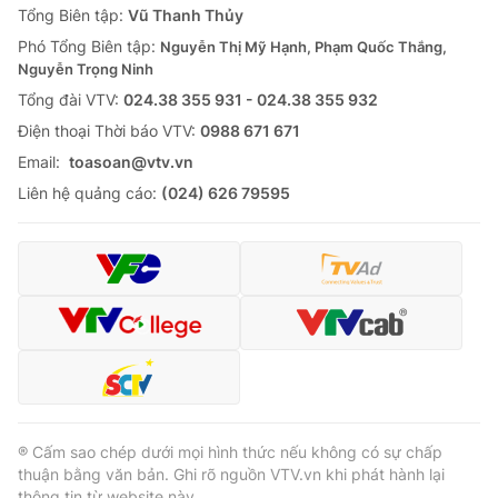
Tổng Biên tập:
Vũ Thanh Thủy
Phó Tổng Biên tập:
Nguyễn Thị Mỹ Hạnh, Phạm Quốc Thắng,
Nguyễn Trọng Ninh
Tổng đài VTV:
024.38 355 931 - 024.38 355 932
Ðiện thoại Thời báo VTV:
0988 671 671
Email:
toasoan@vtv.vn
Liên hệ quảng cáo:
(024) 626 79595
® Cấm sao chép dưới mọi hình thức nếu không có sự chấp
thuận bằng văn bản. Ghi rõ nguồn VTV.vn khi phát hành lại
thông tin từ website này.