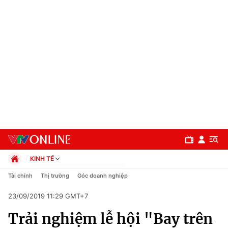
KINH TẾ
Chính trị
Tài chính
Thị trường
Góc doanh nghiệp
Xã hội
23/09/2019 11:29 GMT+7
Pháp luật
Chuyên mục
Kinh tế
Trải nghiệm lễ hội "Bay trên
Thể thao