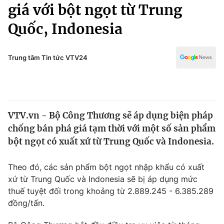
Chính trị
giá với bột ngọt từ Trung
Truyền hình
Quốc, Indonesia
Văn hóa - Giải trí
Xã hội
Y tế
Đời sống
Trung tâm Tin tức VTV24
Pháp luật
Công nghệ
Giáo dục
Y tế
VTV.vn - Bộ Công Thương sẽ áp dụng biện pháp
Thế giới
chống bán phá giá tạm thời với một số sản phẩm
Tin tức
bột ngọt có xuất xứ từ Trung Quốc và Indonesia.
Kinh tế
Thế giới đó đây
Theo đó, các sản phẩm bột ngọt nhập khẩu có xuất
Tài chính
Dữ liệu và đời sống
xứ từ Trung Quốc và Indonesia sẽ bị áp dụng mức
Câu chuyện quốc tế
Thị trường
thuế tuyệt đối trong khoảng từ 2.889.245 - 6.385.289
đồng/tấn.
Truyền hình
Góc doanh nghiệp