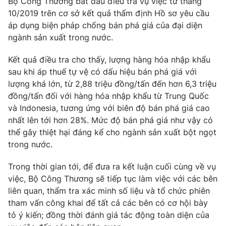
Bộ Công Thương bắt đầu điều tra vụ việc từ tháng
Phim VTV
Giải trí
10/2019 trên cơ sở kết quả thẩm định Hồ sơ yêu cầu
Hậu trường
áp dụng biện pháp chống bán phá giá của đại diện
Điện ảnh
ngành sản xuất trong nước.
Đời sống
Nhân vật
Âm nhạc
Kết quả điều tra cho thấy, lượng hàng hóa nhập khẩu
Du lịch
Khán giả
Giáo dục
sau khi áp thuế tự vệ có dấu hiệu bán phá giá với
Sao
Làm đẹp
Giải sao mai
lượng khá lớn, từ 2,88 triệu đồng/tấn đến hơn 6,3 triệu
Tuyển sinh
đồng/tấn đối với hàng hóa nhập khẩu từ Trung Quốc
Công nghệ
Chất lượng cuộc sống
và Indonesia, tương ứng với biên độ bán phá giá cao
Học trực tuyến
Hitech Công nghệ tương lai
nhất lên tới hơn 28%. Mức độ bán phá giá như vậy có
Giao lưu trực tuyến
thể gây thiệt hại đáng kể cho ngành sản xuất bột ngọt
Sản phẩm
trong nước.
Lịch phát sóng
Thị trường
Trong thời gian tới, để đưa ra kết luận cuối cùng về vụ
việc, Bộ Công Thương sẽ tiếp tục làm việc với các bên
Tư vấn
liên quan, thẩm tra xác minh số liệu và tổ chức phiên
Chuyên mục khác
tham vấn công khai để tất cả các bên có cơ hội bày
Emagazine
Podcast
tỏ ý kiến; đồng thời đánh giá tác động toàn diện của