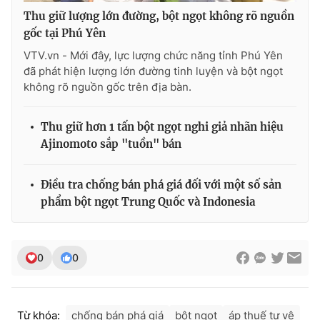
Thu giữ lượng lớn đường, bột ngọt không rõ nguồn
gốc tại Phú Yên
VTV.vn - Mới đây, lực lượng chức năng tỉnh Phú Yên
THỜI BÁO VTV
đã phát hiện lượng lớn đường tinh luyện và bột ngọt
không rõ nguồn gốc trên địa bàn.
Thu giữ hơn 1 tấn bột ngọt nghi giả nhãn hiệu
Theo dõi báo trên
Ajinomoto sắp "tuồn" bán
Cơ quan chủ quản:
Đài Truyền hình Việt Nam
Điều tra chống bán phá giá đối với một số sản
Cơ quan báo chí:
Thời báo VTV
phẩm bột ngọt Trung Quốc và Indonesia
Giấy phép hoạt động báo in và báo điện tử số 483/GP-BTTTT
cấp ngày 29/12/2023
Tổng Biên tập:
Vũ Thanh Thủy
0
0
Phó Tổng Biên tập:
Nguyễn Thị Mỹ Hạnh, Phạm Quốc Thắng,
Nguyễn Trọng Ninh
Tổng đài VTV:
024.38 355 931 - 024.38 355 932
Từ khóa:
chống bán phá giá
bột ngọt
áp thuế tự vệ