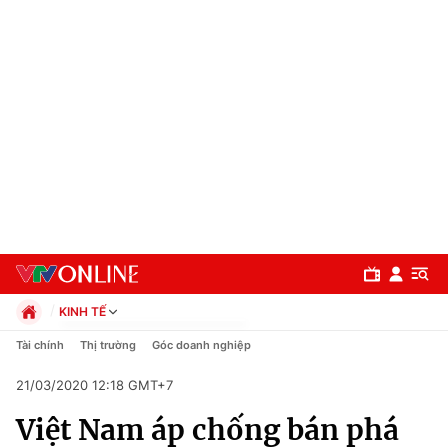
KINH TẾ
Chính trị
Tài chính
Thị trường
Góc doanh nghiệp
Xã hội
21/03/2020 12:18 GMT+7
Pháp luật
Chuyên mục
Kinh tế
Việt Nam áp chống bán phá
Thể thao