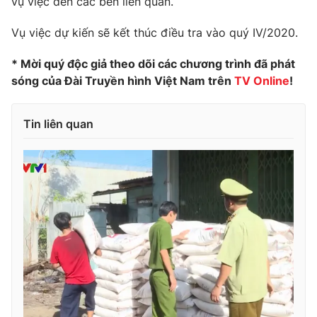
vụ việc đến các bên liên quan.
Photo
Infographic
Vụ việc dự kiến sẽ kết thúc điều tra vào quý IV/2020.
Video
* Mời quý độc giả theo dõi các chương trình đã phát
Shorts video
sóng của Đài Truyền hình Việt Nam trên
TV Online
!
VTV Money
VTV Thể thao
Tin liên quan
VTV Sức khoẻ
Bất động sản
Thị trường 24h
Tấm lòng Việt
VTV4
Vươn mình bằng AI
VTV9
VTV8
Liên hệ tòa soạn
English