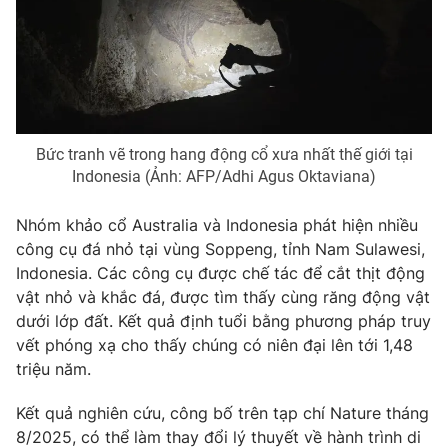
Phim VTV
Giải trí
Hậu trường
Điện ảnh
Đời sống
Nhân vật
Âm nhạc
Du lịch
Khán giả
Giáo dục
Sao
Bức tranh vẽ trong hang động cổ xưa nhất thế giới tại
Làm đẹp
Giải sao mai
Indonesia (Ảnh: AFP/Adhi Agus Oktaviana)
Tuyển sinh
Công nghệ
Chất lượng cuộc sống
Học trực tuyến
Nhóm khảo cổ Australia và Indonesia phát hiện nhiều
Hitech Công nghệ tương lai
công cụ đá nhỏ tại vùng Soppeng, tỉnh Nam Sulawesi,
Giao lưu trực tuyến
Indonesia. Các công cụ được chế tác để cắt thịt động
Sản phẩm
vật nhỏ và khắc đá, được tìm thấy cùng răng động vật
Lịch phát sóng
Thị trường
dưới lớp đất. Kết quả định tuổi bằng phương pháp truy
vết phóng xạ cho thấy chúng có niên đại lên tới 1,48
Tư vấn
triệu năm.
Chuyên mục khác
Kết quả nghiên cứu, công bố trên tạp chí Nature tháng
Emagazine
Podcast
8/2025, có thể làm thay đổi lý thuyết về hành trình di