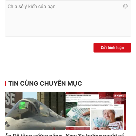
Gửi bình luận
TIN CÙNG CHUYÊN MỤC
Ấn Độ tăng cường năng
Nga: Xu hướng người về