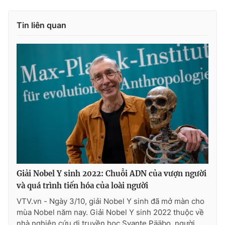
Tin liên quan
THỜI BÁO VTV
Theo dõi báo trên
Cơ quan chủ quản:
Đài Truyền hình Việt Nam
Cơ quan báo chí:
Thời báo VTV
Giấy phép hoạt động báo in và báo điện tử số 483/GP-BTTTT
cấp ngày 29/12/2023
Giải Nobel Y sinh 2022: Chuỗi ADN của vượn người
Tổng Biên tập:
Vũ Thanh Thủy
và quá trình tiến hóa của loài người
Phó Tổng Biên tập:
Nguyễn Thị Mỹ Hạnh, Phạm Quốc Thắng,
VTV.vn - Ngày 3/10, giải Nobel Y sinh đã mở màn cho
Nguyễn Trọng Ninh
mùa Nobel năm nay. Giải Nobel Y sinh 2022 thuộc về
Tổng đài VTV:
024.38 355 931 - 024.38 355 932
nhà nghiên cứu di truyền học Svante Pääbo, người...