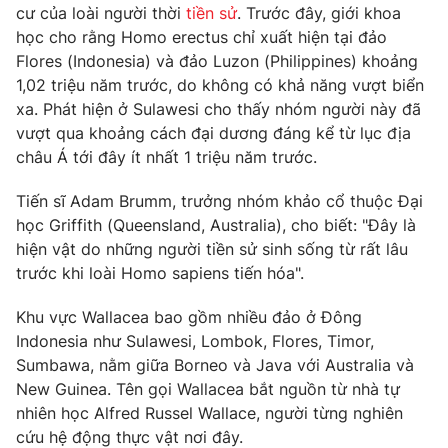
cư của loài người thời
tiền sử
. Trước đây, giới khoa
Photo
Infographic
học cho rằng Homo erectus chỉ xuất hiện tại đảo
Flores (Indonesia) và đảo Luzon (Philippines) khoảng
1,02 triệu năm trước, do không có khả năng vượt biển
Video
Shorts video
xa. Phát hiện ở Sulawesi cho thấy nhóm người này đã
vượt qua khoảng cách đại dương đáng kể từ lục địa
VTV Money
VTV Thể thao
châu Á tới đây ít nhất 1 triệu năm trước.
Tiến sĩ Adam Brumm, trưởng nhóm khảo cổ thuộc Đại
VTV Sức khoẻ
Bất động sản
học Griffith (Queensland, Australia), cho biết: "Đây là
hiện vật do những người tiền sử sinh sống từ rất lâu
Thị trường 24h
Tấm lòng Việt
trước khi loài Homo sapiens tiến hóa".
Khu vực Wallacea bao gồm nhiều đảo ở Đông
VTV4
Vươn mình bằng AI
Indonesia như Sulawesi, Lombok, Flores, Timor,
Sumbawa, nằm giữa Borneo và Java với Australia và
VTV9
VTV8
New Guinea. Tên gọi Wallacea bắt nguồn từ nhà tự
nhiên học Alfred Russel Wallace, người từng nghiên
cứu hệ động thực vật nơi đây.
Liên hệ tòa soạn
English