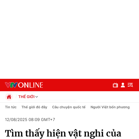
THẾ GIỚI
Chính trị
Tin tức
Thế giới đó đây
Câu chuyện quốc tế
Người Việt bốn phương
Xã hội
12/08/2025 08:09 GMT+7
Pháp luật
Chuyên mục
Kinh tế
Tìm thấy hiện vật nghi của
Thể thao