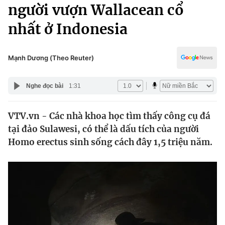
Chính trị
người vượn Wallacean cổ
Truyền hình
nhất ở Indonesia
Văn hóa - Giải trí
Xã hội
Y tế
Đời sống
Mạnh Dương (Theo Reuter)
Pháp luật
Công nghệ
Giáo dục
Nghe đọc bài
1:31
Y tế
VTV.vn - Các nhà khoa học tìm thấy công cụ đá
Thế giới
tại đảo Sulawesi, có thể là dấu tích của người
Tin tức
Homo erectus sinh sống cách đây 1,5 triệu năm.
Kinh tế
Thế giới đó đây
Tài chính
Dữ liệu và đời sống
Câu chuyện quốc tế
Thị trường
Truyền hình
Góc doanh nghiệp