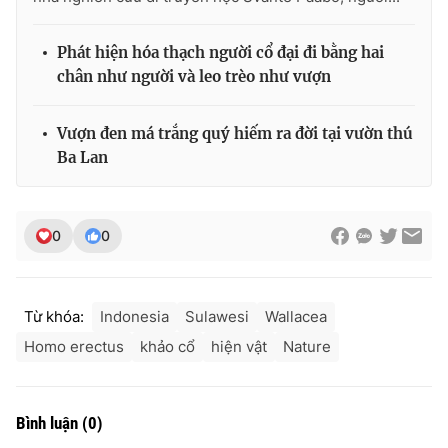
Ðiện thoại Thời báo VTV:
024.66 897 897
Email:
toasoan@vtv.vn
Phát hiện hóa thạch người cổ đại đi bằng hai
Liên hệ quảng cáo:
024-7300.7108
chân như người và leo trèo như vượn
Vượn đen má trắng quý hiếm ra đời tại vườn thú
Ba Lan
0
0
Từ khóa:
Indonesia
Sulawesi
Wallacea
Homo erectus
khảo cổ
hiện vật
Nature
® Cấm sao chép dưới mọi hình thức nếu không có sự chấp
thuận bằng văn bản. Ghi rõ nguồn VTV.vn khi phát hành lại
thông tin từ website này.
Bình luận
(
0
)