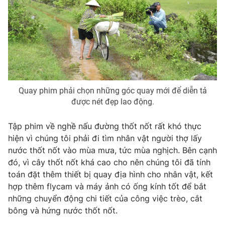
Photo
Infographic
Video
Shorts video
VTV Money
VTV Thể thao
Quay phim phải chọn những góc quay mới để diễn tả
được nét đẹp lao động.
VTV Sức khoẻ
Bất động sản
Tập phim về nghề nấu đường thốt nốt rất khó thực
Thị trường 24h
Tấm lòng Việt
hiện vì chúng tôi phải đi tìm nhân vật người thợ lấy
nước thốt nốt vào mùa mưa, tức mùa nghịch. Bên cạnh
VTV4
Vươn mình bằng AI
đó, vì cây thốt nốt khá cao cho nên chúng tôi đã tính
toán đặt thêm thiết bị quay địa hình cho nhân vật, kết
hợp thêm flycam và máy ảnh có ống kính tốt để bắt
VTV9
VTV8
những chuyển động chi tiết của công việc trèo, cắt
bông và hứng nước thốt nốt.
Liên hệ tòa soạn
English