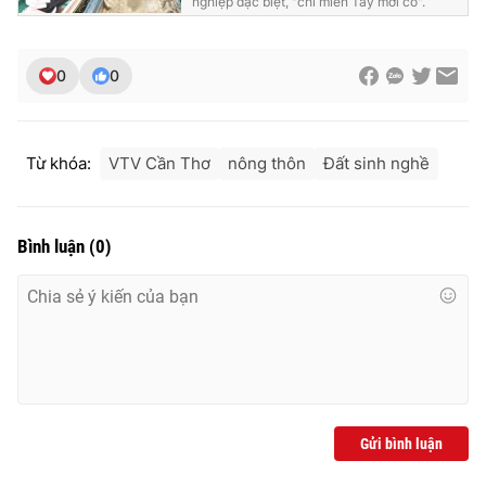
nghiệp đặc biệt, "chỉ miền Tây mới có".
0
0
Từ khóa:
VTV Cần Thơ
nông thôn
Đất sinh nghề
Bình luận
(
0
)
Gửi bình luận