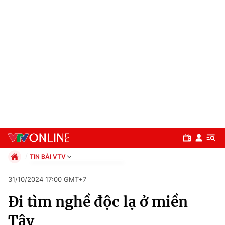
TIN BÀI VTV
Chính trị
31/10/2024 17:00 GMT+7
Xã hội
Đi tìm nghề độc lạ ở miền
Pháp luật
Chuyên mục
Kinh tế
Tây
Thể thao