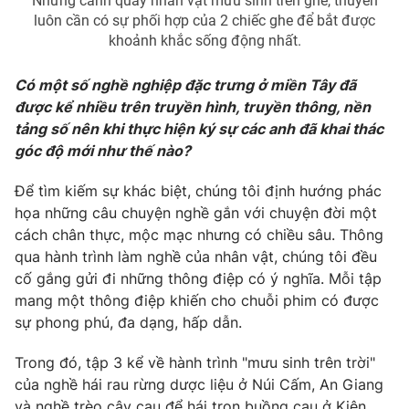
Những cảnh quay nhân vật mưu sinh trên ghe, thuyền
Email:
toasoan@vtv.vn
luôn cần có sự phối hợp của 2 chiếc ghe để bắt được
Liên hệ quảng cáo:
024-7300.7108
khoảnh khắc sống động nhất.
Có một số nghề nghiệp đặc trưng ở miền Tây đã
được kể nhiều trên truyền hình, truyền thông, nền
tảng số nên khi thực hiện ký sự các anh đã khai thác
góc độ mới như thế nào?
Để tìm kiếm sự khác biệt, chúng tôi định hướng phác
họa những câu chuyện nghề gắn với chuyện đời một
cách chân thực, mộc mạc nhưng có chiều sâu. Thông
qua hành trình làm nghề của nhân vật, chúng tôi đều
cố gắng gửi đi những thông điệp có ý nghĩa. Mỗi tập
® Cấm sao chép dưới mọi hình thức nếu không có sự chấp
mang một thông điệp khiến cho chuỗi phim có được
thuận bằng văn bản. Ghi rõ nguồn VTV.vn khi phát hành lại
sự phong phú, đa dạng, hấp dẫn.
thông tin từ website này.
Trong đó, tập 3 kể về hành trình "mưu sinh trên trời"
của nghề hái rau rừng dược liệu ở Núi Cấm, An Giang
và nghề trèo cây cau để hái trọn buồng cau ở Kiên