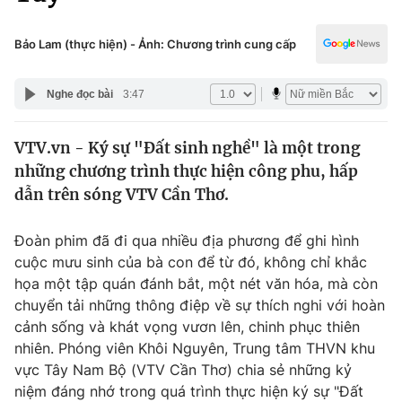
Chính trị
Truyền hình
Văn hóa - Giải trí
Bảo Lam (thực hiện) - Ảnh: Chương trình cung cấp
Xã hội
Y tế
Đời sống
Nghe đọc bài
3:47
Pháp luật
Công nghệ
Giáo dục
VTV.vn - Ký sự "Đất sinh nghề" là một trong
Y tế
những chương trình thực hiện công phu, hấp
dẫn trên sóng VTV Cần Thơ.
Thế giới
Đoàn phim đã đi qua nhiều địa phương để ghi hình
Tin tức
cuộc mưu sinh của bà con để từ đó, không chỉ khắc
Kinh tế
họa một tập quán đánh bắt, một nét văn hóa, mà còn
Thế giới đó đây
Tài chính
chuyển tải những thông điệp về sự thích nghi với hoàn
Dữ liệu và đời sống
Câu chuyện quốc tế
cảnh sống và khát vọng vươn lên, chinh phục thiên
Thị trường
nhiên. Phóng viên Khôi Nguyên, Trung tâm THVN khu
Truyền hình
vực Tây Nam Bộ (VTV Cần Thơ) chia sẻ những kỷ
Góc doanh nghiệp
niệm đáng nhớ trong quá trình thực hiện ký sự "Đất