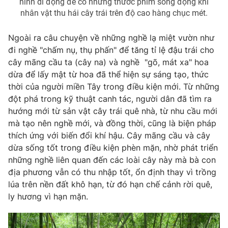
hình di động để có những thước phim sống động khi
nhân vật thu hái cây trái trên độ cao hàng chục mét.
Ngoài ra câu chuyện về những nghề lạ miệt vườn như
đi nghề "chấm nụ, thụ phấn" để tăng tỉ lệ đậu trái cho
cây mãng cầu ta (cây na) và nghề "gõ, mát xa" hoa
dừa để lấy mật từ hoa đã thể hiện sự sáng tạo, thức
thời của người miền Tây trong điều kiện mới. Từ những
đột phá trong kỹ thuật canh tác, người dân đã tìm ra
hướng mới từ sản vật cây trái quê nhà, từ nhu cầu mới
mà tạo nên nghề mới, và đồng thời, cũng là biện pháp
thích ứng với biến đổi khí hậu. Cây mãng cầu và cây
dừa sống tốt trong điều kiện phèn mặn, nhờ phát triển
những nghề liên quan đến các loài cây này mà bà con
địa phương vẫn có thu nhập tốt, ổn định thay vì trồng
lúa trên nền đất khô hạn, từ đó hạn chế cảnh rời quê,
ly hương vì hạn mặn.