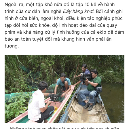
Ngoài ra, một tập khó nữa đó là tập 10 kể về hành
trình của cư dân làm nghề
Đáy hàng khơi
. Bối cảnh ghi
hình ở cửa biển, ngoài khơi, điều kiện tác nghiệp phức
tạp đòi hỏi sức khỏe, độ linh hoạt dẻo dai của quay
THỜI BÁO VTV
phim và khả năng xử lý tình huống của cả ekip để đảm
bảo an toàn tuyệt đối mà khung hình vẫn phải ấn
Theo dõi báo trên
tượng.
Cơ quan chủ quản:
Đài Truyền hình Việt Nam
Cơ quan báo chí:
Thời báo VTV
Giấy phép hoạt động báo in và báo điện tử số 483/GP-BTTTT
cấp ngày 29/12/2023
Tổng Biên tập:
Vũ Thanh Thủy
Phó Tổng Biên tập:
Nguyễn Thị Mỹ Hạnh, Phạm Quốc Thắng,
Nguyễn Trọng Ninh
Tổng đài VTV:
024.38 355 931 - 024.38 355 932
Ðiện thoại Thời báo VTV:
024.66 897 897