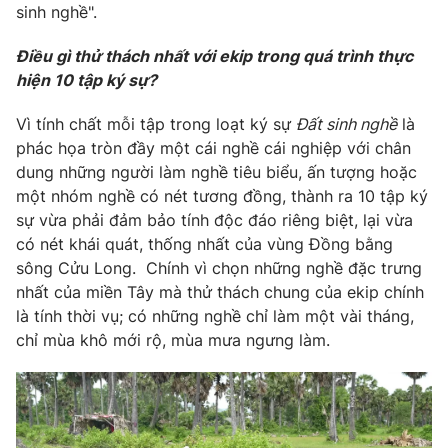
Phim VTV
sinh nghề".
Giải trí
Hậu trường
Điều gì thử thách nhất với ekip trong quá trình thực
Điện ảnh
Đời sống
hiện 10 tập ký sự?
Nhân vật
Âm nhạc
Du lịch
Vì tính chất mỗi tập trong loạt ký sự
Đất sinh nghề
là
Khán giả
Giáo dục
Sao
phác họa tròn đầy một cái nghề cái nghiệp với chân
Làm đẹp
Giải sao mai
dung những người làm nghề tiêu biểu, ấn tượng hoặc
Tuyển sinh
Công nghệ
một nhóm nghề có nét tương đồng, thành ra 10 tập ký
Chất lượng cuộc sống
Học trực tuyến
sự vừa phải đảm bảo tính độc đáo riêng biệt, lại vừa
Hitech Công nghệ tương lai
có nét khái quát, thống nhất của vùng Đồng bằng
Giao lưu trực tuyến
sông Cửu Long. Chính vì chọn những nghề đặc trưng
Sản phẩm
nhất của miền Tây mà thử thách chung của ekip chính
Lịch phát sóng
là tính thời vụ; có những nghề chỉ làm một vài tháng,
Thị trường
chỉ mùa khô mới rộ, mùa mưa ngưng làm.
Tư vấn
Chuyên mục khác
Emagazine
Podcast