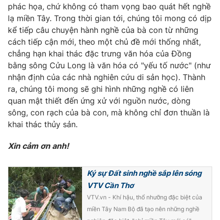
phác họa, chứ không có tham vọng bao quát hết nghề
lạ miền Tây. Trong thời gian tới, chúng tôi mong có dịp
kể tiếp câu chuyện hành nghề của bà con từ những
cách tiếp cận mới, theo một chủ đề mới thống nhất,
chẳng hạn khai thác đặc trưng văn hóa của Đồng
bằng sông Cửu Long là văn hóa có "yếu tố nước" (như
nhận định của các nhà nghiên cứu di sản học). Thành
ra, chúng tôi mong sẽ ghi hình những nghề có liên
quan mật thiết đến ứng xử với nguồn nước, dòng
sông, con rạch của bà con, mà không chỉ đơn thuần là
khai thác thủy sản.
Xin cảm ơn anh!
Ký sự Đất sinh nghề sắp lên sóng
VTV Cần Thơ
VTV.vn - Khí hậu, thổ nhưỡng đặc biệt của
miền Tây Nam Bộ đã tạo nên những nghề