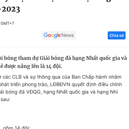
-2023
Góc ảnh
1 GMT+7
Giáo dục
Công nghệ
Chia sẻ
Tuyển sinh
Hitech Công ng
Học trực tuyến
Sản phẩm
ội bóng tham dự Giải bóng đá hạng Nhất quốc gia và
g
Thị trường
ẽ được nâng lên là 14 đội.
Tư vấn
từ các CLB và sự thông qua của Ban Chấp hành nhằm
phát triển phong trào, LĐBĐVN quyết định điều chỉnh
iải bóng đá VĐQG, hạng Nhất quốc gia và hạng Nhì
 sau:
, gồm 14 đội;