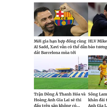
Mới gia hạn hợp đồng cùng
HLV Mike
Al Sadd, Xavi vẫn có thể dẫn
bảo tương 
dắt Barcelona mùa tới
Trận Đông Á Thanh Hóa và
Sông Lam
Hoàng Anh Gia Lai sẽ thi
khán đài 
đấu trên sân không có...
Anh Gia L