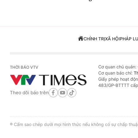
CHÍNH TRỊ
XÃ HỘI
PHÁP L
Cơ quan chủ quản:
THỜI BÁO VTV
Cơ quan báo chí:
T
Giấy phép hoạt độn
483/GP-BTTTT cấp
Theo dõi báo trên
® Cấm sao chép dưới mọi hình thức nếu không có sự chấp thuận 