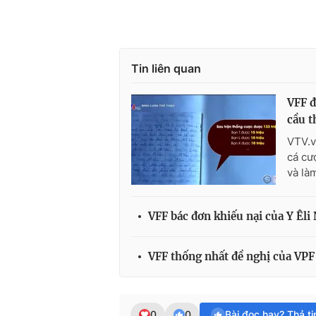
Tin liên quan
VFF đ
cầu t
VTV.v
cá cư
và là
VFF bác đơn khiếu nại của Y Êli 
VFF thống nhất đề nghị của VPF 
0
0
Bài đọc hay? Thả t