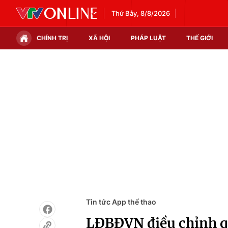
Thứ Bảy, 8/8/2026
CHÍNH TRỊ
XÃ HỘI
PHÁP LUẬT
THẾ GIỚI
Chính trị
Xã hội
Thế giới
Kinh tế
Tin tức
Tài chính
Thế giới đó đây
Thị trường
Câu chuyện quốc tế
Góc doanh nghiệp
Dữ liệu và đời sống
Tin tức App thể thao
LĐBĐVN điều chỉnh qu