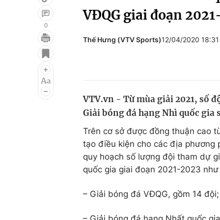
VĐQG giai đoạn 2021
0
Thế Hưng (VTV Sports)
12/04/2020 18:3
Giải trí
Đời sống
Điện ảnh
Du lịch
Âm nhạc
Làm đẹp
VTV.vn - Từ mùa giải 2021, số đ
Sao
Chất lượng cuộc sốn
Giải bóng đá hạng Nhì quốc gia s
Trên cơ sở được đồng thuận cao 
tạo điều kiện cho các địa phương 
quy hoạch số lượng đội tham dự g
quốc gia giai đoạn 2021-2023 như
– Giải bóng đá VĐQG, gồm 14 đội;
– Giải bóng đá hạng Nhất quốc gia