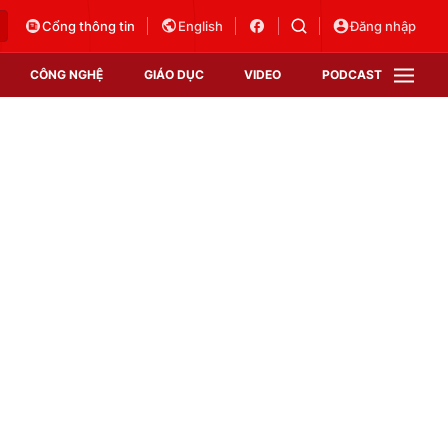
Cổng thông tin
English
Đăng nhập
CÔNG NGHỆ
GIÁO DỤC
VIDEO
PODCAST
VTV Money
VTV Thể thao
VTV Sức khoẻ
Bất động sản
Thị trường 24h
Tấm lòng Việt
Vươn mình bằng AI
VTV4
VTV8
VTV9
Lịch phát sóng
Giao lưu trực tuyến
Sự kiện