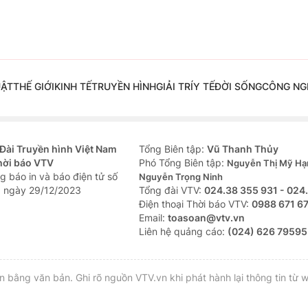
UẬT
THẾ GIỚI
KINH TẾ
TRUYỀN HÌNH
GIẢI TRÍ
Y TẾ
ĐỜI SỐNG
CÔNG NG
Đài Truyền hình Việt Nam
Tổng Biên tập:
Vũ Thanh Thủy
hời báo VTV
Phó Tổng Biên tập:
Nguyễn Thị Mỹ Hạ
g báo in và báo điện tử số
Nguyễn Trọng Ninh
 ngày 29/12/2023
Tổng đài VTV:
024.38 355 931 - 024
Ðiện thoại Thời báo VTV:
0988 671 6
Email:
toasoan@vtv.vn
Liên hệ quảng cáo:
(024) 626 79595
bằng văn bản. Ghi rõ nguồn VTV.vn khi phát hành lại thông tin từ w