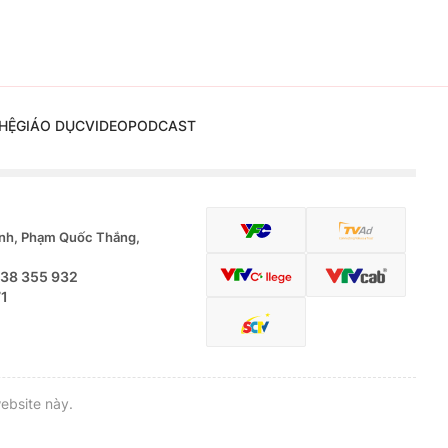
HỆ
GIÁO DỤC
VIDEO
PODCAST
nh, Phạm Quốc Thắng,
.38 355 932
71
ebsite này.