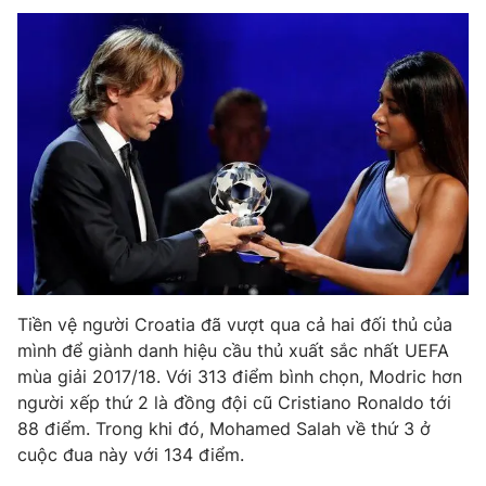
Phim VTV
Giải trí
Hậu trường
Điện ảnh
Đời sống
Nhân vật
Âm nhạc
Du lịch
Khán giả
Giáo dục
Sao
Làm đẹp
Giải sao mai
Tuyển sinh
Công nghệ
Chất lượng cuộc sống
Học trực tuyến
Hitech Công nghệ tương lai
Giao lưu trực tuyến
Sản phẩm
Tiền vệ người Croatia đã vượt qua cả hai đối thủ của
Lịch phát sóng
Thị trường
mình để giành danh hiệu cầu thủ xuất sắc nhất UEFA
mùa giải 2017/18. Với 313 điểm bình chọn, Modric hơn
Tư vấn
người xếp thứ 2 là đồng đội cũ Cristiano Ronaldo tới
Chuyên mục khác
88 điểm. Trong khi đó, Mohamed Salah về thứ 3 ở
cuộc đua này với 134 điểm.
Emagazine
Podcast