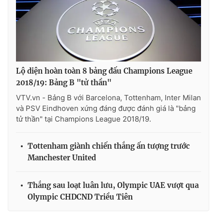
Ðiện thoại Thời báo VTV:
024.66 897 897
Email:
toasoan@vtv.vn
Liên hệ quảng cáo:
024-7300.7108
Lộ diện hoàn toàn 8 bảng đấu Champions League
2018/19: Bảng B "tử thần"
VTV.vn - Bảng B với Barcelona, Tottenham, Inter Milan
và PSV Eindhoven xứng đáng được đánh giá là "bảng
tử thần" tại Champions League 2018/19.
Tottenham giành chiến thắng ấn tượng trước
Manchester United
® Cấm sao chép dưới mọi hình thức nếu không có sự chấp
thuận bằng văn bản. Ghi rõ nguồn VTV.vn khi phát hành lại
Thắng sau loạt luân lưu, Olympic UAE vượt qua
thông tin từ website này.
Olympic CHDCND Triều Tiên