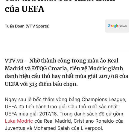
Chính trị
của UEFA
Truyền hình
Văn hóa - Giải trí
Xã hội
Y tế
Tuấn Đoàn (VTV Sports)
Đời sống
Pháp luật
Công nghệ
Giáo dục
Y tế
VTV.vn - Nhờ thành công trong màu áo Real
Madrid và ĐTQG Croatia, tiền vệ Modric giành
Thế giới
danh hiệu cầu thủ hay nhất mùa giải 2017/18 của
Tin tức
UEFA với 313 điểm bầu chọn.
Kinh tế
Thế giới đó đây
Ngay sau lễ bốc thăm vòng bảng Champions League,
Tài chính
Dữ liệu và đời sống
UEFA đã tiến hành trao giải Cầu thủ xuất sắc nhất
Câu chuyện quốc tế
Thị trường
UEFA mùa giải 2017/18. Trong danh sách đề cử gồm
Luka Modric
của Real Madrid, Cristiano Ronaldo của
Truyền hình
Góc doanh nghiệp
Juventus và Mohamed Salah của Liverpool.