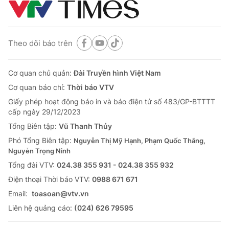
Theo dõi báo trên
Cơ quan chủ quản:
Đài Truyền hình Việt Nam
Cơ quan báo chí:
Thời báo VTV
Giấy phép hoạt động báo in và báo điện tử số 483/GP-BTTTT
cấp ngày 29/12/2023
Tổng Biên tập:
Vũ Thanh Thủy
Phó Tổng Biên tập:
Nguyễn Thị Mỹ Hạnh, Phạm Quốc Thắng,
Nguyễn Trọng Ninh
Tổng đài VTV:
024.38 355 931 - 024.38 355 932
Ðiện thoại Thời báo VTV:
0988 671 671
Email:
toasoan@vtv.vn
Liên hệ quảng cáo:
(024) 626 79595