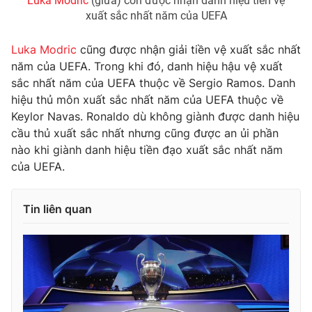
Luka Modric
(giữa) còn được nhận danh hiệu tiền vệ
xuất sắc nhất năm của UEFA
Luka Modric
cũng được nhận giải tiền vệ xuất sắc nhất
năm của UEFA. Trong khi đó, danh hiệu hậu vệ xuất
THỜI BÁO VTV
sắc nhất năm của UEFA thuộc về Sergio Ramos. Danh
hiệu thủ môn xuất sắc nhất năm của UEFA thuộc về
Keylor Navas. Ronaldo dù không giành được danh hiệu
cầu thủ xuất sắc nhất nhưng cũng được an ủi phần
Theo dõi báo trên
nào khi giành danh hiệu tiền đạo xuất sắc nhất năm
của UEFA.
Cơ quan chủ quản:
Đài Truyền hình Việt Nam
Cơ quan báo chí:
Thời báo VTV
Tin liên quan
Giấy phép hoạt động báo in và báo điện tử số 483/GP-BTTTT
cấp ngày 29/12/2023
Tổng Biên tập:
Vũ Thanh Thủy
Phó Tổng Biên tập:
Nguyễn Thị Mỹ Hạnh, Phạm Quốc Thắng,
Nguyễn Trọng Ninh
Tổng đài VTV:
024.38 355 931 - 024.38 355 932