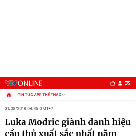
TIN TỨC APP THỂ THAO
Chính trị
31/08/2018 04:35 GMT+7
Xã hội
Luka Modric giành danh hiệu
Pháp luật
Chuyên mục
Kinh tế
cầu thủ xuất sắc nhất năm
Thể thao