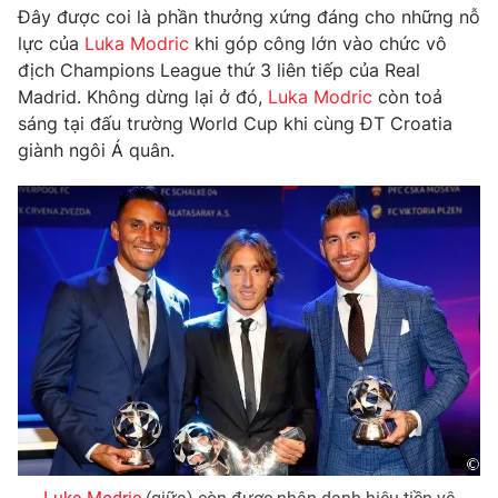
Đây được coi là phần thưởng xứng đáng cho những nỗ
Photo
Infographic
lực của
Luka Modric
khi góp công lớn vào chức vô
địch Champions League thứ 3 liên tiếp của Real
Madrid. Không dừng lại ở đó,
Luka Modric
còn toả
Video
Shorts video
sáng tại đấu trường World Cup khi cùng ĐT Croatia
giành ngôi Á quân.
VTV Money
VTV Thể thao
VTV Sức khoẻ
Bất động sản
Thị trường 24h
Tấm lòng Việt
VTV4
Vươn mình bằng AI
VTV9
VTV8
Liên hệ tòa soạn
English