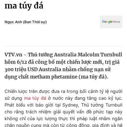
Chính trị
ma túy đá
Truyền hình
Văn hóa - Giải trí
Xã hội
Y tế
Ngọc Anh (Ban Thời sự)
Đời sống
Pháp luật
Công nghệ
Giáo dục
Y tế
VTV.vn - Thủ tướng Australia Malcolm Turnbull
hôm 6/12 đã công bố một chiến lược mới, trị giá
Thế giới
300 triệu USD Australia nhằm chống nạn sử
dụng chất metham phetamine (ma túy đá).
Tin tức
Kinh tế
Thế giới đó đây
Chiến lược trên được đưa ra trong bối cảnh tỷ lệ người
Tài chính
sử dụng
ma túy đá
ở nước này đang tăng cao kỷ lục.
Dữ liệu và đời sống
Câu chuyện quốc tế
Phát biểu với báo giới tại Sydney, Thủ tướng Turnbull
Thị trường
cho rằng trách nhiệm giải quyết vấn đề phức tạp này
Truyền hình
Góc doanh nghiệp
không chỉ của lực lượng thực thi pháp luật nhằm ngăn
chặn nguồn cung mà còn từ cộng đồng, gia đình và hệ