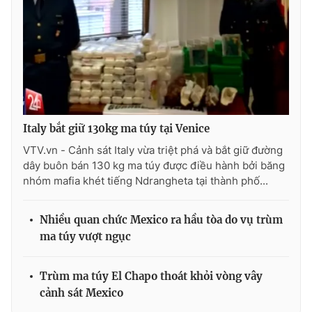
Photo
Infographic
Video
Shorts video
VTV Money
VTV Thể thao
Italy bắt giữ 130kg ma túy tại Venice
VTV Sức khoẻ
Bất động sản
VTV.vn - Cảnh sát Italy vừa triệt phá và bắt giữ đường
dây buôn bán 130 kg ma túy được điều hành bởi băng
nhóm mafia khét tiếng Ndrangheta tại thành phố...
Thị trường 24h
Tấm lòng Việt
Nhiều quan chức Mexico ra hầu tòa do vụ trùm
VTV4
Vươn mình bằng AI
ma túy vượt ngục
VTV9
VTV8
Trùm ma túy El Chapo thoát khỏi vòng vây
cảnh sát Mexico
Liên hệ tòa soạn
English