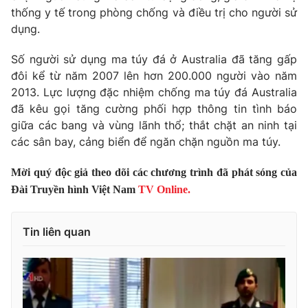
Phim VTV
thống y tế trong phòng chống và điều trị cho người sử
Giải trí
dụng.
Hậu trường
Điện ảnh
Đời sống
Nhân vật
Số người sử dụng ma túy đá ở Australia đã tăng gấp
Âm nhạc
đôi kể từ năm 2007 lên hơn 200.000 người vào năm
Du lịch
Khán giả
2013. Lực lượng đặc nhiệm chống ma túy đá Australia
Giáo dục
Sao
đã kêu gọi tăng cường phối hợp thông tin tình báo
Làm đẹp
Giải sao mai
Tuyển sinh
giữa các bang và vùng lãnh thổ; thắt chặt an ninh tại
Công nghệ
Chất lượng cuộc sống
các sân bay, cảng biển để ngăn chặn nguồn ma túy.
Học trực tuyến
Hitech Công nghệ tương lai
Mời quý độc giả theo dõi các chương trình đã phát sóng của
Giao lưu trực tuyến
Sản phẩm
Đài Truyền hình Việt Nam
TV Online.
Lịch phát sóng
Thị trường
Tin liên quan
Tư vấn
Chuyên mục khác
Emagazine
Podcast