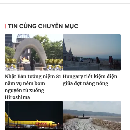
Ðiện thoại Thời báo VTV:
024.66 897 897
Email:
toasoan@vtv.vn
Liên hệ quảng cáo:
024-7300.7108
TIN CÙNG CHUYÊN MỤC
Nhật Bản tưởng niệm 81
Hungary tiết kiệm điện
năm vụ ném bom
giữa đợt nắng nóng
nguyên tử xuống
Hiroshima
® Cấm sao chép dưới mọi hình thức nếu không có sự chấp
thuận bằng văn bản. Ghi rõ nguồn VTV.vn khi phát hành lại
thông tin từ website này.