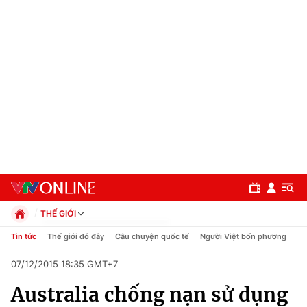
THẾ GIỚI
Chính trị
Tin tức
Thế giới đó đây
Câu chuyện quốc tế
Người Việt bốn phương
Xã hội
07/12/2015 18:35 GMT+7
Pháp luật
Chuyên mục
Kinh tế
Australia chống nạn sử dụng
Thể thao