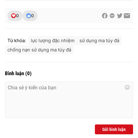
0
0
THỜI BÁO VTV
Từ khóa:
lực lượng đặc nhiệm
sử dụng ma túy đá
chống nạn sử dụng ma túy đá
Theo dõi báo trên
Bình luận
(
0
)
Cơ quan chủ quản:
Đài Truyền hình Việt Nam
Cơ quan báo chí:
Thời báo VTV
Giấy phép hoạt động báo in và báo điện tử số 483/GP-BTTTT
cấp ngày 29/12/2023
Tổng Biên tập:
Vũ Thanh Thủy
Phó Tổng Biên tập:
Nguyễn Thị Mỹ Hạnh, Phạm Quốc Thắng,
Nguyễn Trọng Ninh
Gửi bình luận
Tổng đài VTV:
024.38 355 931 - 024.38 355 932