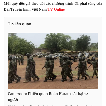
Mời quý độc giả theo dõi các chương trình đã phát sóng của
Photo
Infographic
Đài Truyền hình Việt Nam
TV Online.
Video
Shorts video
Tin liên quan
VTV Money
VTV Thể thao
VTV Sức khoẻ
Bất động sản
Thị trường 24h
Tấm lòng Việt
VTV4
Vươn mình bằng AI
VTV9
VTV8
Cameroon: Phiến quân Boko Haram sát hại 12
người
Liên hệ tòa soạn
English