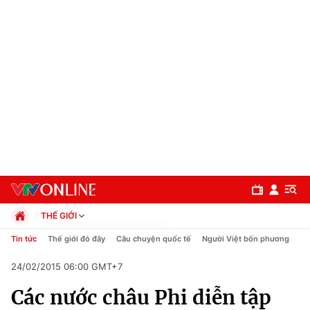
THẾ GIỚI
Chính trị
Tin tức
Thế giới đó đây
Câu chuyện quốc tế
Người Việt bốn phương
Xã hội
24/02/2015 06:00 GMT+7
Pháp luật
Chuyên mục
Kinh tế
Các nước châu Phi diễn tập
Thể thao