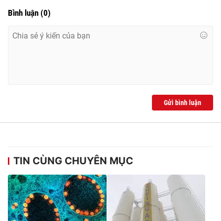
Ðiện thoại Thời báo VTV:
024.66 897 897
Bình luận
(
0
)
Email:
toasoan@vtv.vn
Liên hệ quảng cáo:
024-7300.7108
Gửi bình luận
TIN CÙNG CHUYÊN MỤC
® Cấm sao chép dưới mọi hình thức nếu không có sự chấp
thuận bằng văn bản. Ghi rõ nguồn VTV.vn khi phát hành lại
thông tin từ website này.