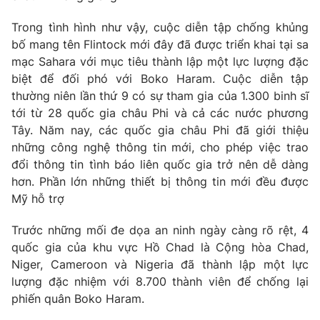
Phim VTV
Giải trí
Trong tình hình như vậy, cuộc diễn tập chống khủng
Hậu trường
bố mang tên Flintock mới đây đã được triển khai tại sa
Điện ảnh
Đời sống
Nhân vật
mạc Sahara với mục tiêu thành lập một lực lượng đặc
Âm nhạc
biệt để đối phó với Boko Haram. Cuộc diễn tập
Du lịch
Khán giả
thường niên lần thứ 9 có sự tham gia của 1.300 binh sĩ
Giáo dục
Sao
tới từ 28 quốc gia châu Phi và cả các nước phương
Làm đẹp
Giải sao mai
Tuyển sinh
Tây. Năm nay, các quốc gia châu Phi đã giới thiệu
Công nghệ
Chất lượng cuộc sống
những công nghệ thông tin mới, cho phép việc trao
Học trực tuyến
đổi thông tin tình báo liên quốc gia trở nên dễ dàng
Hitech Công nghệ tương lai
Giao lưu trực tuyến
hơn. Phần lớn những thiết bị thông tin mới đều được
Sản phẩm
Mỹ hỗ trợ
Lịch phát sóng
Thị trường
Trước những mối đe dọa an ninh ngày càng rõ rệt, 4
quốc gia của khu vực Hồ Chad là Cộng hòa Chad,
Tư vấn
Niger, Cameroon và Nigeria đã thành lập một lực
Chuyên mục khác
lượng đặc nhiệm với 8.700 thành viên để chống lại
phiến quân Boko Haram.
Emagazine
Podcast