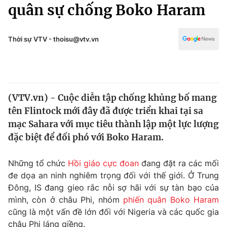
Chính trị
quân sự chống Boko Haram
Truyền hình
Văn hóa - Giải trí
Xã hội
Y tế
Thời sự VTV - thoisu@vtv.vn
Đời sống
Pháp luật
Công nghệ
Giáo dục
Y tế
(VTV.vn) - Cuộc diễn tập chống khủng bố mang
tên Flintock mới đây đã được triển khai tại sa
Thế giới
mạc Sahara với mục tiêu thành lập một lực lượng
đặc biệt để đối phó với Boko Haram.
Tin tức
Kinh tế
Thế giới đó đây
Những tổ chức
Hồi giáo cực đoan
đang đặt ra các mối
Tài chính
đe dọa an ninh nghiêm trọng đối với thế giới. Ở Trung
Dữ liệu và đời sống
Câu chuyện quốc tế
Đông, IS đang gieo rắc nỗi sợ hãi với sự tàn bạo của
Thị trường
mình, còn ở châu Phi, nhóm
phiến quân Boko Haram
Truyền hình
Góc doanh nghiệp
cũng là một vấn đề lớn đối với Nigeria và các quốc gia
châu Phi láng giềng.