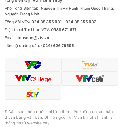
Tổng Biên tập:
Vũ Thanh Thủy
Phó Tổng Biên tập:
Nguyễn Thị Mỹ Hạnh, Phạm Quốc Thắng,
Nguyễn Trọng Ninh
Tổng đài VTV:
024.38 355 931 - 024.38 355 932
Ðiện thoại Thời báo VTV:
0988 671 671
Email:
toasoan@vtv.vn
Liên hệ quảng cáo:
(024) 626 79595
® Cấm sao chép dưới mọi hình thức nếu không có sự chấp
thuận bằng văn bản. Ghi rõ nguồn VTV.vn khi phát hành lại
thông tin từ website này.