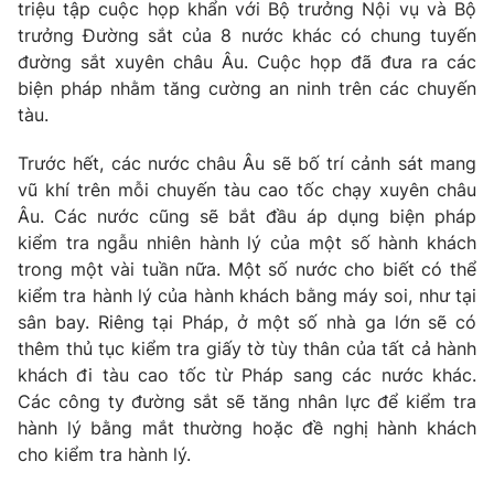
Phim VTV
triệu tập cuộc họp khẩn với Bộ trưởng Nội vụ và Bộ
Giải trí
trưởng Đường sắt của 8 nước khác có chung tuyến
Hậu trường
đường sắt xuyên châu Âu. Cuộc họp đã đưa ra các
Điện ảnh
Đời sống
biện pháp nhằm tăng cường an ninh trên các chuyến
Nhân vật
Âm nhạc
tàu.
Du lịch
Khán giả
Giáo dục
Sao
Trước hết, các nước châu Âu sẽ bố trí cảnh sát mang
Làm đẹp
Giải sao mai
vũ khí trên mỗi chuyến tàu cao tốc chạy xuyên châu
Tuyển sinh
Công nghệ
Âu. Các nước cũng sẽ bắt đầu áp dụng biện pháp
Chất lượng cuộc sống
Học trực tuyến
kiểm tra ngẫu nhiên hành lý của một số hành khách
Hitech Công nghệ tương lai
trong một vài tuần nữa. Một số nước cho biết có thể
Giao lưu trực tuyến
kiểm tra hành lý của hành khách bằng máy soi, như tại
Sản phẩm
sân bay. Riêng tại Pháp, ở một số nhà ga lớn sẽ có
Lịch phát sóng
thêm thủ tục kiểm tra giấy tờ tùy thân của tất cả hành
Thị trường
khách đi tàu cao tốc từ Pháp sang các nước khác.
Tư vấn
Các công ty đường sắt sẽ tăng nhân lực để kiểm tra
Chuyên mục khác
hành lý bằng mắt thường hoặc đề nghị hành khách
cho kiểm tra hành lý.
Emagazine
Podcast