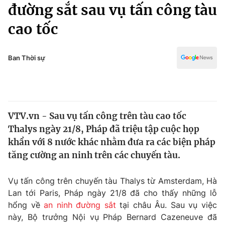
Chính trị
đường sắt sau vụ tấn công tàu
Truyền hình
cao tốc
Văn hóa - Giải trí
Xã hội
Y tế
Đời sống
Ban Thời sự
Pháp luật
Công nghệ
Giáo dục
Y tế
VTV.vn - Sau vụ tấn công trên tàu cao tốc
Thế giới
Thalys ngày 21/8, Pháp đã triệu tập cuộc họp
Tin tức
khẩn với 8 nước khác nhằm đưa ra các biện pháp
Kinh tế
tăng cường an ninh trên các chuyến tàu.
Thế giới đó đây
Tài chính
Dữ liệu và đời sống
Câu chuyện quốc tế
Vụ tấn công trên chuyến tàu Thalys từ Amsterdam, Hà
Thị trường
Lan tới Paris, Pháp ngày 21/8 đã cho thấy những lỗ
hổng về
an ninh đường sắt
tại châu Âu. Sau vụ việc
Truyền hình
Góc doanh nghiệp
này, Bộ trưởng Nội vụ Pháp Bernard Cazeneuve đã