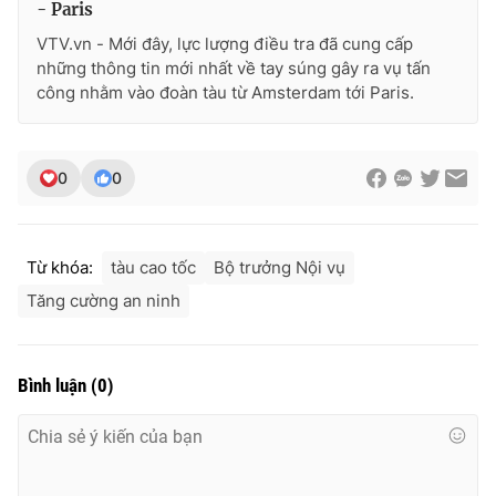
- Paris
VTV.vn - Mới đây, lực lượng điều tra đã cung cấp
những thông tin mới nhất về tay súng gây ra vụ tấn
công nhằm vào đoàn tàu từ Amsterdam tới Paris.
THỜI BÁO VTV
0
0
Theo dõi báo trên
Từ khóa:
tàu cao tốc
Bộ trưởng Nội vụ
Cơ quan chủ quản:
Đài Truyền hình Việt Nam
Tăng cường an ninh
Cơ quan báo chí:
Thời báo VTV
Giấy phép hoạt động báo in và báo điện tử số 483/GP-BTTTT
cấp ngày 29/12/2023
Bình luận
(
0
)
Tổng Biên tập:
Vũ Thanh Thủy
Phó Tổng Biên tập:
Nguyễn Thị Mỹ Hạnh, Phạm Quốc Thắng,
Nguyễn Trọng Ninh
Tổng đài VTV:
024.38 355 931 - 024.38 355 932