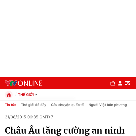
THẾ GIỚI
Chính trị
Tin tức
Thế giới đó đây
Câu chuyện quốc tế
Người Việt bốn phương
Xã hội
31/08/2015 06:35 GMT+7
Pháp luật
Chuyên mục
Kinh tế
Châu Âu tăng cường an ninh
Thể thao