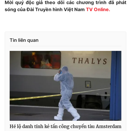
Mời quý độc giả theo dõi các chương trình đã phát
Photo
sóng của Đài Truyền hình Việt Nam
Infographic
TV Online.
Video
Shorts video
Tin liên quan
VTV Money
VTV Thể thao
VTV Sức khoẻ
Bất động sản
Thị trường 24h
Tấm lòng Việt
VTV4
Vươn mình bằng AI
VTV9
VTV8
Hé lộ danh tính kẻ tấn công chuyến tàu Amsterdam
Liên hệ tòa soạn
English