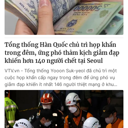
Tin tức
Kinh tế
Thế giới đó đây
Tài chính
Dữ liệu và đời sống
Câu chuyện quốc tế
Thị trường
Tổng thống Hàn Quốc chủ trì họp khẩn
Truyền hình
Góc doanh nghiệp
trong đêm, ứng phó thảm kịch giẫm đạp
Phim VTV
khiến hơn 140 người chết tại Seoul
Giải trí
Hậu trường
VTV.vn - Tổng thống Yooon Suk-yeol đã chủ trì một
Điện ảnh
cuộc họp khẩn cấp ngay trong đêm để ứng phó vụ
Đời sống
Nhân vật
giẫm đạp khiến ít nhất 146 người thiệt mạng ở khu...
Âm nhạc
Du lịch
Khán giả
Giáo dục
Sao
Làm đẹp
Giải sao mai
Tuyển sinh
Công nghệ
Chất lượng cuộc sống
Học trực tuyến
Hitech Công nghệ tương lai