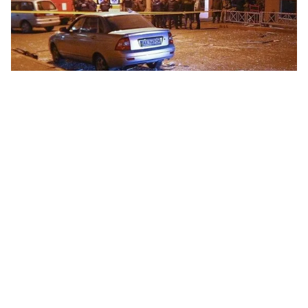
Tin mới
Video
Live
Emagazine
Trang chủ
Tổng thống Kenya lên án vụ khủng bố tại
Mandera
Tổng thống Kenya đã lên án vụ khủng bố tại Mandera
và khẳng định sẽ không do dự trong cuộc chiến chống
lại phiến quân Hồi giáo al-Shabab tại quốc gia này.