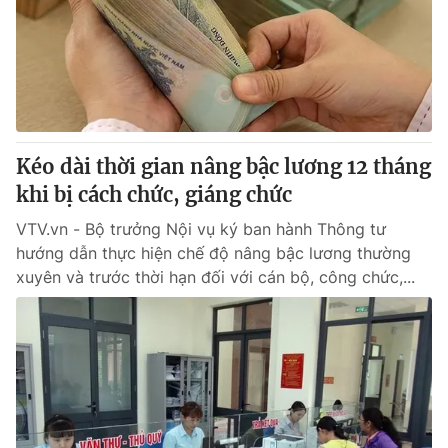
Thị trường 24h
Tấm lòng Việt
VTV4
Vươn mình bằng AI
VTV9
VTV8
Kéo dài thời gian nâng bậc lương 12 tháng
Liên hệ tòa soạn
English
khi bị cách chức, giáng chức
VTV.vn - Bộ trưởng Nội vụ ký ban hành Thông tư
hướng dẫn thực hiện chế độ nâng bậc lương thường
xuyên và trước thời hạn đối với cán bộ, công chức,...
THỜI BÁO VTV
Theo dõi báo trên
Cơ quan chủ quản:
Đài Truyền hình Việt Nam
Cơ quan báo chí:
Thời báo VTV