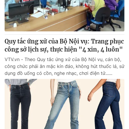
Giấy phép hoạt động báo in và báo điện tử số 483/GP-BTTTT
cấp ngày 29/12/2023
Tổng Biên tập:
Vũ Thanh Thủy
Phó Tổng Biên tập:
Nguyễn Thị Mỹ Hạnh, Phạm Quốc Thắng,
Nguyễn Trọng Ninh
Tổng đài VTV:
Quy tắc ứng xử của Bộ Nội vụ: Trang phục
024.38 355 931 - 024.38 355 932
Ðiện thoại Thời báo VTV:
công sở lịch sự, thực hiện "4 xin, 4 luôn"
024.66 897 897
Email:
toasoan@vtv.vn
VTV.vn - Theo Quy tắc ứng xử của Bộ Nội vụ, cán bộ,
Liên hệ quảng cáo:
024-7300.7108
công chức phải ăn mặc kín đáo, không hút thuốc lá, sử
dụng đồ uống có cồn, nghe nhạc, chơi điện tử......