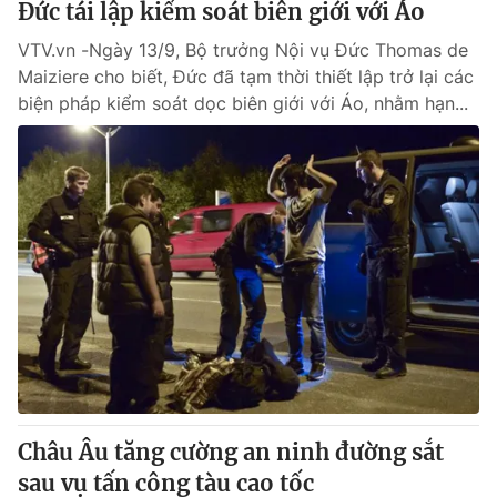
Đức tái lập kiểm soát biên giới với Áo
VTV.vn -Ngày 13/9, Bộ trưởng Nội vụ Đức Thomas de
Maiziere cho biết, Đức đã tạm thời thiết lập trở lại các
biện pháp kiểm soát dọc biên giới với Áo, nhằm hạn...
Châu Âu tăng cường an ninh đường sắt
sau vụ tấn công tàu cao tốc