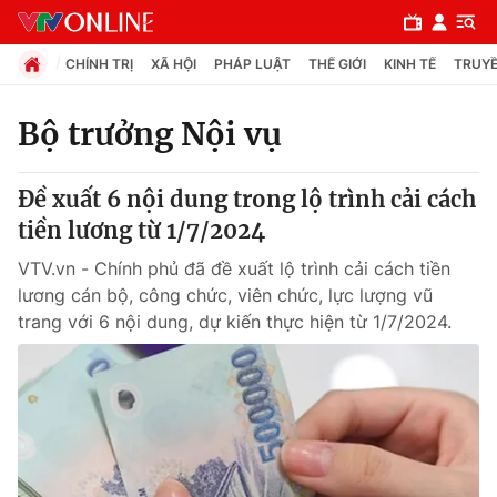
CHÍNH TRỊ
XÃ HỘI
PHÁP LUẬT
THẾ GIỚI
KINH TẾ
TRUYỀ
Bộ trưởng Nội vụ
Chuyên mục
Đề xuất 6 nội dung trong lộ trình cải cách
Chính trị
tiền lương từ 1/7/2024
VTV.vn - Chính phủ đã đề xuất lộ trình cải cách tiền
Xã hội
lương cán bộ, công chức, viên chức, lực lượng vũ
trang với 6 nội dung, dự kiến thực hiện từ 1/7/2024.
Pháp luật
Y tế
Thế giới