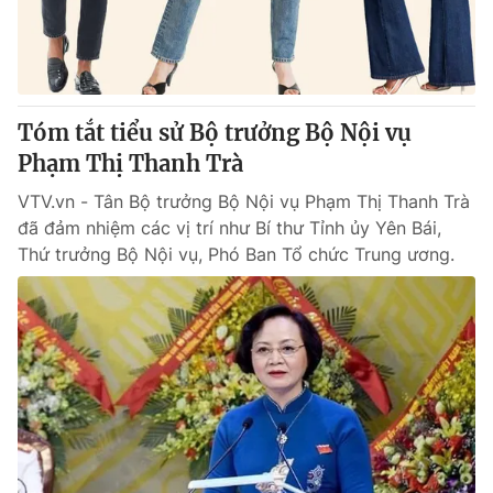
® Cấm sao chép dưới mọi hình thức nếu không có sự chấp
thuận bằng văn bản. Ghi rõ nguồn VTV.vn khi phát hành lại
thông tin từ website này.
Tóm tắt tiểu sử Bộ trưởng Bộ Nội vụ
Phạm Thị Thanh Trà
VTV.vn - Tân Bộ trưởng Bộ Nội vụ Phạm Thị Thanh Trà
đã đảm nhiệm các vị trí như Bí thư Tỉnh ủy Yên Bái,
Thứ trưởng Bộ Nội vụ, Phó Ban Tổ chức Trung ương.