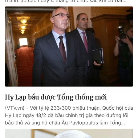
thành lập cách đây 4 tháng từ chức sau khi có bất...
Hy Lạp bầu được Tổng thống mới
(VTV.vn) - Với tỷ lệ 233/300 phiếu thuận, Quốc hội của
Hy Lạp ngày 18/2 đã bầu chính trị gia theo đường lối
bảo thủ và ủng hộ châu Âu Pavlopoulos làm Tổng...