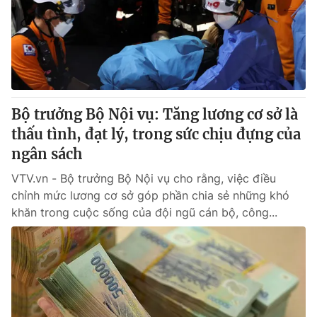
Giao lưu trực tuyến
Sản phẩm
Lịch phát sóng
Thị trường
Tư vấn
Chuyên mục khác
Bộ trưởng Bộ Nội vụ: Tăng lương cơ sở là
Emagazine
Podcast
thấu tình, đạt lý, trong sức chịu đựng của
ngân sách
Photo
Infographic
VTV.vn - Bộ trưởng Bộ Nội vụ cho rằng, việc điều
chỉnh mức lương cơ sở góp phần chia sẻ những khó
Video
Shorts video
khăn trong cuộc sống của đội ngũ cán bộ, công...
VTV Money
VTV Thể thao
VTV Sức khoẻ
Bất động sản