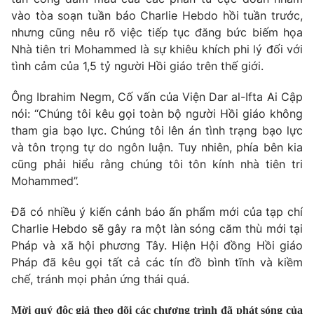
vào tòa soạn tuần báo Charlie Hebdo hồi tuần trước,
nhưng cũng nêu rõ việc tiếp tục đăng bức biếm họa
Nhà tiên tri Mohammed là sự khiêu khích phi lý đối với
tình cảm của 1,5 tỷ người Hồi giáo trên thế giới.
THỜI BÁO VTV
Ông Ibrahim Negm, Cố vấn của Viện Dar al-Ifta Ai Cập
nói: “Chúng tôi kêu gọi toàn bộ người Hồi giáo không
tham gia bạo lực. Chúng tôi lên án tình trạng bạo lực
Theo dõi báo trên
và tôn trọng tự do ngôn luận. Tuy nhiên, phía bên kia
cũng phải hiểu rằng chúng tôi tôn kính nhà tiên tri
Cơ quan chủ quản:
Đài Truyền hình Việt Nam
Mohammed”.
Cơ quan báo chí:
Thời báo VTV
Đã có nhiều ý kiến cảnh báo ấn phẩm mới của tạp chí
Giấy phép hoạt động báo in và báo điện tử số 483/GP-BTTTT
Charlie Hebdo sẽ gây ra một làn sóng căm thù mới tại
cấp ngày 29/12/2023
Pháp và xã hội phương Tây. Hiện Hội đồng Hồi giáo
Tổng Biên tập:
Vũ Thanh Thủy
Pháp đã kêu gọi tất cả các tín đồ bình tĩnh và kiềm
Phó Tổng Biên tập:
Nguyễn Thị Mỹ Hạnh, Phạm Quốc Thắng,
chế, tránh mọi phản ứng thái quá.
Nguyễn Trọng Ninh
Tổng đài VTV:
024.38 355 931 - 024.38 355 932
Mời quý độc giả theo dõi các chương trình đã phát sóng của