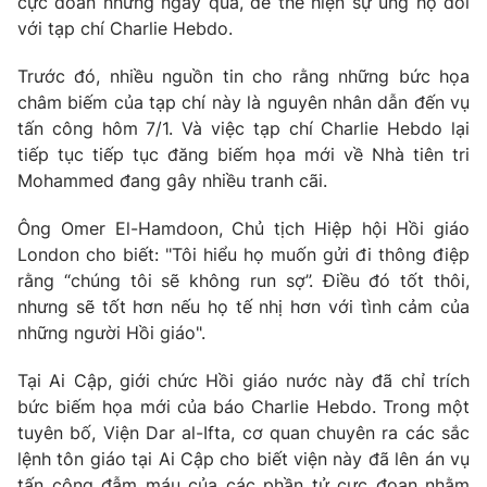
cực đoan những ngày qua, để thể hiện sự ủng hộ đối
với tạp chí Charlie Hebdo.
Photo
Infographic
Trước đó, nhiều nguồn tin cho rằng những bức họa
Video
Shorts video
châm biếm của tạp chí này là nguyên nhân dẫn đến vụ
tấn công hôm 7/1. Và việc tạp chí Charlie Hebdo lại
tiếp tục tiếp tục đăng biếm họa mới về Nhà tiên tri
VTV Money
VTV Thể thao
Mohammed đang gây nhiều tranh cãi.
VTV Sức khoẻ
Bất động sản
Ông Omer El-Hamdoon, Chủ tịch Hiệp hội Hồi giáo
London cho biết: "Tôi hiểu họ muốn gửi đi thông điệp
rằng “chúng tôi sẽ không run sợ”. Điều đó tốt thôi,
Thị trường 24h
Tấm lòng Việt
nhưng sẽ tốt hơn nếu họ tế nhị hơn với tình cảm của
những người Hồi giáo".
VTV4
Vươn mình bằng AI
Tại Ai Cập, giới chức Hồi giáo nước này đã chỉ trích
bức biếm họa mới của báo Charlie Hebdo. Trong một
VTV9
VTV8
tuyên bố, Viện Dar al-Ifta, cơ quan chuyên ra các sắc
lệnh tôn giáo tại Ai Cập cho biết viện này đã lên án vụ
Liên hệ tòa soạn
English
tấn công đẫm máu của các phần tử cực đoan nhằm