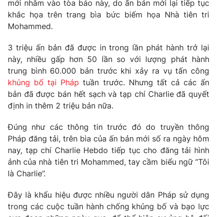
Phim VTV
mới nhằm vào tòa báo này, do ấn bản mới lại tiếp tục
Giải trí
khắc họa trên trang bìa bức biếm họa Nhà tiên tri
Hậu trường
Mohammed.
Điện ảnh
Đời sống
Nhân vật
3 triệu ấn bản đã được in trong lần phát hành trở lại
Âm nhạc
Du lịch
này, nhiều gấp hơn 50 lần so với lượng phát hành
Khán giả
Giáo dục
Sao
trung bình 60.000 bản trước khi xảy ra vụ tấn công
Làm đẹp
Giải sao mai
khủng bố tại Pháp
tuần trước. Nhưng tất cả các ấn
Tuyển sinh
bản đã được bán hết sạch và tạp chí Charlie đã quyết
Công nghệ
Chất lượng cuộc sống
định in thêm 2 triệu bản nữa.
Học trực tuyến
Hitech Công nghệ tương lai
Giao lưu trực tuyến
Đúng như các thông tin trước đó do truyền thông
Sản phẩm
Pháp đăng tải, trên bìa của ấn bản mới số ra ngày hôm
nay, tạp chí Charlie Hebdo tiếp tục cho đăng tải hình
Lịch phát sóng
Thị trường
ảnh của nhà tiên tri Mohammed, tay cầm biểu ngữ “Tôi
Tư vấn
là Charlie”.
Chuyên mục khác
Đây là khẩu hiệu được nhiều người dân Pháp sử dụng
Emagazine
Podcast
trong các cuộc tuần hành chống khủng bố và bạo lực