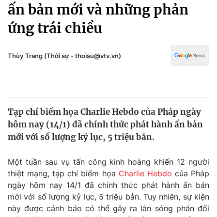
Chính trị
ấn bản mới và những phản
Truyền hình
ứng trái chiều
Văn hóa - Giải trí
Xã hội
Y tế
Đời sống
Thùy Trang (Thời sự - thoisu@vtv.vn)
Pháp luật
Công nghệ
Giáo dục
Y tế
Tạp chí biếm họa Charlie Hebdo của Pháp ngày
Thế giới
hôm nay (14/1) đã chính thức phát hành ấn bản
Tin tức
mới với số lượng kỷ lục, 5 triệu bản.
Kinh tế
Thế giới đó đây
Một tuần sau vụ tấn công kinh hoàng khiến 12 người
Tài chính
Dữ liệu và đời sống
thiệt mạng, tạp chí biếm họa
Charlie Hebdo
của Pháp
Câu chuyện quốc tế
Thị trường
ngày hôm nay 14/1 đã chính thức phát hành ấn bản
mới với số lượng kỷ lục, 5 triệu bản. Tuy nhiên, sự kiện
Truyền hình
Góc doanh nghiệp
này được cảnh báo có thể gây ra làn sóng phản đối