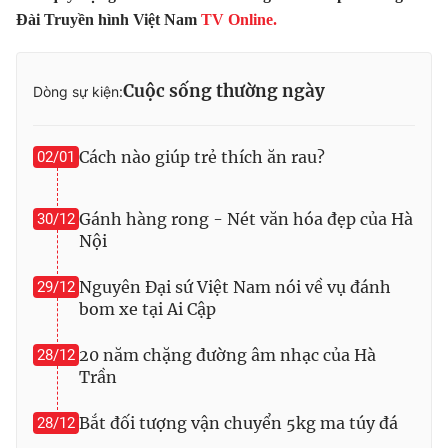
Ðiện thoại Thời báo VTV:
024.66 897 897
Đài Truyền hình Việt Nam
TV Online.
Email:
toasoan@vtv.vn
Liên hệ quảng cáo:
024-7300.7108
Cuộc sống thường ngày
Dòng sự kiện:
Cách nào giúp trẻ thích ăn rau?
02/01
Gánh hàng rong - Nét văn hóa đẹp của Hà
30/12
Nội
Nguyên Đại sứ Việt Nam nói về vụ đánh
29/12
bom xe tại Ai Cập
® Cấm sao chép dưới mọi hình thức nếu không có sự chấp
20 năm chặng đường âm nhạc của Hà
28/12
thuận bằng văn bản. Ghi rõ nguồn VTV.vn khi phát hành lại
Trần
thông tin từ website này.
Bắt đối tượng vận chuyển 5kg ma túy đá
28/12