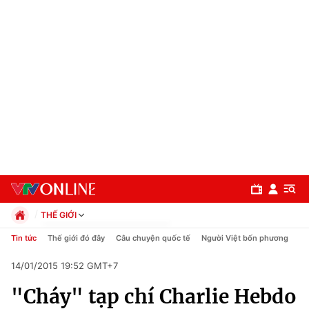
THẾ GIỚI
Chính trị
Tin tức
Thế giới đó đây
Câu chuyện quốc tế
Người Việt bốn phương
Xã hội
14/01/2015 19:52 GMT+7
Pháp luật
Chuyên mục
Kinh tế
"Cháy" tạp chí Charlie Hebdo
Thể thao