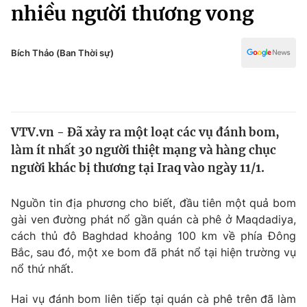
Chính trị
nhiều người thương vong
Truyền hình
Văn hóa - Giải trí
Xã hội
Y tế
Bích Thảo (Ban Thời sự)
Đời sống
Pháp luật
Công nghệ
Giáo dục
Y tế
VTV.vn - Đã xảy ra một loạt các vụ đánh bom,
làm ít nhất 30 người thiệt mạng và hàng chục
Thế giới
người khác bị thương tại Iraq vào ngày 11/1.
Tin tức
Kinh tế
Nguồn tin địa phương cho biết, đầu tiên một quả bom
Thế giới đó đây
gài ven đường phát nổ gần quán cà phê ở Maqdadiya,
Tài chính
cách thủ đô Baghdad khoảng 100 km về phía Đông
Dữ liệu và đời sống
Câu chuyện quốc tế
Bắc, sau đó, một xe bom đã phát nổ tại hiện trường vụ
Thị trường
nổ thứ nhất.
Truyền hình
Góc doanh nghiệp
Hai vụ đánh bom liên tiếp tại quán cà phê trên đã làm