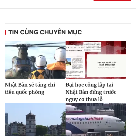
Ðiện thoại Thời báo VTV:
024.66 897 897
Email:
toasoan@vtv.vn
Liên hệ quảng cáo:
024-7300.7108
TIN CÙNG CHUYÊN MỤC
Nhật Bản sẽ tăng chi
Đại học công lập tại
tiêu quốc phòng
Nhật Bản đứng trước
nguy cơ thua lỗ
® Cấm sao chép dưới mọi hình thức nếu không có sự chấp
thuận bằng văn bản. Ghi rõ nguồn VTV.vn khi phát hành lại
thông tin từ website này.