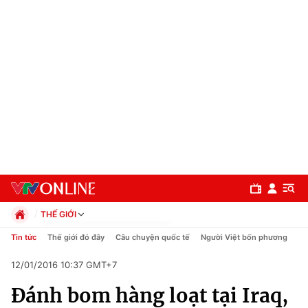
THẾ GIỚI
Chính trị
Tin tức
Thế giới đó đây
Câu chuyện quốc tế
Người Việt bốn phương
Xã hội
12/01/2016 10:37 GMT+7
Pháp luật
Chuyên mục
Kinh tế
Đánh bom hàng loạt tại Iraq,
Thể thao