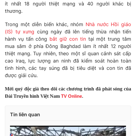
Phim VTV
ít nhất 18 người thiệt mạng và 40 người khác bị
Giải trí
thương.
Hậu trường
Điện ảnh
Đời sống
Trong một diễn biến khác, nhóm
Nhà nước Hồi giáo
Nhân vật
Âm nhạc
(IS) tự xưng
cùng ngày đã lên tiếng thừa nhận tiến
Du lịch
Khán giả
hành vụ tấn công
bắt giữ con tin
tại một trung tâm
Giáo dục
Sao
mua sắm ở phía Đông Baghdad làm ít nhất 12 người
Làm đẹp
Giải sao mai
thiệt mạng. Tuy nhiên, theo một sĩ quan cảnh sát cấp
Tuyển sinh
Công nghệ
cao Iraq, lực lượng an ninh đã kiểm soát hoàn toàn
Chất lượng cuộc sống
Học trực tuyến
tình hình, các tay súng đã bị tiêu diệt và con tin đã
Hitech Công nghệ tương lai
được giải cứu.
Giao lưu trực tuyến
Sản phẩm
Mời quý độc giả theo dõi các chương trình đã phát sóng của
Lịch phát sóng
Thị trường
Đài Truyền hình Việt Nam
TV Online
.
Tư vấn
Tin liên quan
Chuyên mục khác
Emagazine
Podcast