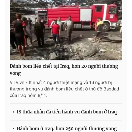
Photo
Infographic
Video
Shorts video
VTV Money
VTV Thể thao
VTV Sức khoẻ
Bất động sản
Đánh bom liều chết tại Iraq, hơn 20 người thương
vong
Thị trường 24h
Tấm lòng Việt
VTV.vn - Ít nhất 4 người thiệt mạng và 16 người bị
thương trong vụ đánh bom liều chết ở thủ đô Bagdad
VTV4
Vươn mình bằng AI
của Iraq hôm 8/11.
IS thừa nhận đã tiến hành vụ đánh bom ở Iraq
VTV9
VTV8
Đánh bom ở Iraq, hơn 250 người thương vong
Liên hệ tòa soạn
English