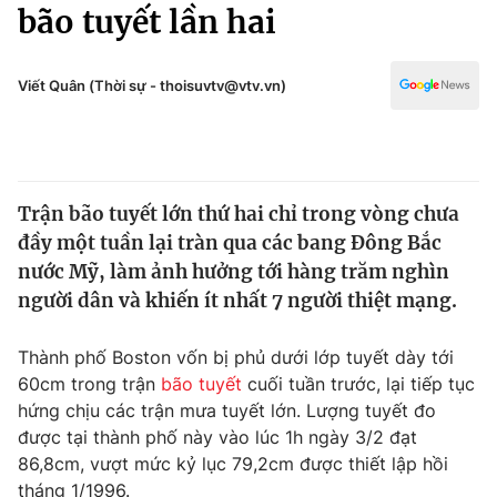
Chính trị
bão tuyết lần hai
Truyền hình
Văn hóa - Giải trí
Xã hội
Y tế
Viết Quân (Thời sự - thoisuvtv@vtv.vn)
Đời sống
Pháp luật
Công nghệ
Giáo dục
Y tế
Trận bão tuyết lớn thứ hai chỉ trong vòng chưa
đầy một tuần lại tràn qua các bang Đông Bắc
Thế giới
nước Mỹ, làm ảnh hưởng tới hàng trăm nghìn
người dân và khiến ít nhất 7 người thiệt mạng.
Tin tức
Kinh tế
Thế giới đó đây
Thành phố Boston vốn bị phủ dưới lớp tuyết dày tới
Tài chính
60cm trong trận
bão tuyết
cuối tuần trước, lại tiếp tục
Dữ liệu và đời sống
Câu chuyện quốc tế
hứng chịu các trận mưa tuyết lớn. Lượng tuyết đo
Thị trường
được tại thành phố này vào lúc 1h ngày 3/2 đạt
Truyền hình
Góc doanh nghiệp
86,8cm, vượt mức kỷ lục 79,2cm được thiết lập hồi
tháng 1/1996.