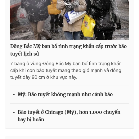
THỜI BÁO VTV
Đông Bắc Mỹ ban bố tình trạng khẩn cấp trước bão
tuyết lịch sử
Theo dõi báo trên
7 bang ở vùng Đông Bắc Mỹ ban bố tình trạng khẩn
cấp khi cơn bão tuyết mang theo gió mạnh và đóng
tuyết dày 90 cm ở khu vực này.
Cơ quan chủ quản:
Đài Truyền hình Việt Nam
Cơ quan báo chí:
Thời báo VTV
Mỹ: Bão tuyết không mạnh như cảnh báo
Giấy phép hoạt động báo in và báo điện tử số 483/GP-BTTTT
cấp ngày 29/12/2023
Tổng Biên tập:
Vũ Thanh Thủy
Bão tuyết ở Chicago (Mỹ), hơn 1.000 chuyến
Phó Tổng Biên tập:
Nguyễn Thị Mỹ Hạnh, Phạm Quốc Thắng,
bay bị hoãn
Nguyễn Trọng Ninh
Tổng đài VTV:
024.38 355 931 - 024.38 355 932