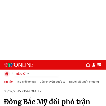
THẾ GIỚI
Chính trị
Tin tức
Thế giới đó đây
Câu chuyện quốc tế
Người Việt bốn phương
Xã hội
03/02/2015 21:44 GMT+7
Pháp luật
Chuyên mục
Kinh tế
Đông Bắc Mỹ đối phó trận
Thể thao