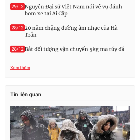
Nguyên Đại sứ Việt Nam nói về vụ đánh
29/12
Photo
Infographic
bom xe tại Ai Cập
20 năm chặng đường âm nhạc của Hà
Video
28/12
Shorts video
Trần
VTV Money
VTV Thể thao
Bắt đối tượng vận chuyển 5kg ma túy đá
28/12
VTV Sức khoẻ
Bất động sản
Xem thêm
Thị trường 24h
Tấm lòng Việt
Tin liên quan
VTV4
Vươn mình bằng AI
VTV9
VTV8
Liên hệ tòa soạn
English