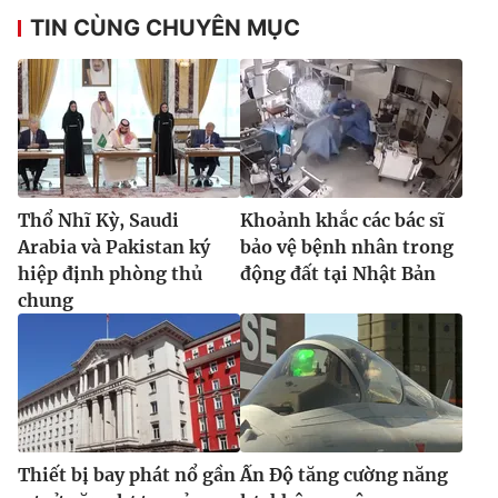
TIN CÙNG CHUYÊN MỤC
Thổ Nhĩ Kỳ, Saudi
Khoảnh khắc các bác sĩ
Arabia và Pakistan ký
bảo vệ bệnh nhân trong
hiệp định phòng thủ
động đất tại Nhật Bản
chung
Thiết bị bay phát nổ gần
Ấn Độ tăng cường năng