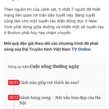
Phim VTV
Giải trí
Theo nguồn tin của cảnh sát, ít nhất 7 người đã thiệt
Hậu trường
mạng liên quan tới trận bão tuyết này. Băng tuyết
Điện ảnh
Đời sống
Nhân vật
cũng làm cho một tuyến tàu điện đông đúc ở New
Âm nhạc
York phải dừng giữa đường và khiến một số tuyến tàu
Du lịch
Khán giả
ở Boston phải hủy hay chậm chuyến.
Giáo dục
Sao
Làm đẹp
Giải sao mai
Mời quý độc giả theo dõi các chương trình đã phát
Tuyển sinh
Công nghệ
Chất lượng cuộc sống
sóng của Đài Truyền hình Việt Nam
TV Online.
Học trực tuyến
Hitech Công nghệ tương lai
Giao lưu trực tuyến
Cuộc sống thường ngày
Dòng sự kiện:
Sản phẩm
Lịch phát sóng
Thị trường
Cách nào giúp trẻ thích ăn rau?
02/01
Tư vấn
Chuyên mục khác
Gánh hàng rong - Nét văn hóa đẹp của Hà
30/12
Emagazine
Podcast
Nội