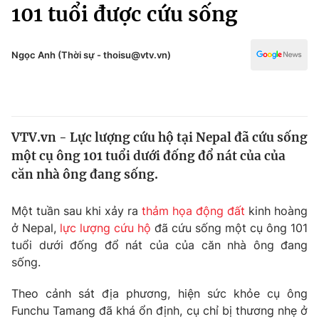
Chính trị
101 tuổi được cứu sống
Truyền hình
Văn hóa - Giải trí
Xã hội
Y tế
Ngọc Anh (Thời sự - thoisu@vtv.vn)
Đời sống
Pháp luật
Công nghệ
Giáo dục
Y tế
VTV.vn - Lực lượng cứu hộ tại Nepal đã cứu sống
một cụ ông 101 tuổi dưới đống đổ nát của của
Thế giới
căn nhà ông đang sống.
Tin tức
Kinh tế
Một tuần sau khi xảy ra
thảm họa động đất
kinh hoàng
Thế giới đó đây
ở Nepal,
lực lượng cứu hộ
đã cứu sống một cụ ông 101
Tài chính
tuổi dưới đống đổ nát của của căn nhà ông đang
Dữ liệu và đời sống
Câu chuyện quốc tế
sống.
Thị trường
Truyền hình
Theo cảnh sát địa phương, hiện sức khỏe cụ ông
Góc doanh nghiệp
Funchu Tamang đã khá ổn định, cụ chỉ bị thương nhẹ ở