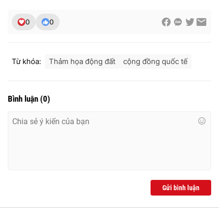
0
0
THỜI BÁO VTV
Từ khóa:
Thảm họa động đất
cộng đồng quốc tế
Theo dõi báo trên
Bình luận
(
0
)
Cơ quan chủ quản:
Đài Truyền hình Việt Nam
Cơ quan báo chí:
Thời báo VTV
Giấy phép hoạt động báo in và báo điện tử số 483/GP-BTTTT
cấp ngày 29/12/2023
Tổng Biên tập:
Vũ Thanh Thủy
Phó Tổng Biên tập:
Nguyễn Thị Mỹ Hạnh, Phạm Quốc Thắng,
Gửi bình luận
Nguyễn Trọng Ninh
Tổng đài VTV:
024.38 355 931 - 024.38 355 932