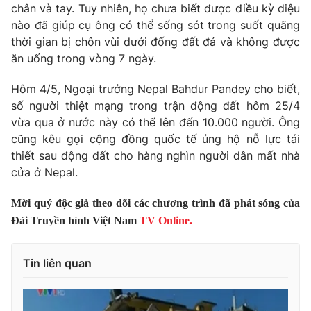
Phim VTV
chân và tay. Tuy nhiên, họ chưa biết được điều kỳ diệu
Giải trí
nào đã giúp cụ ông có thể sống sót trong suốt quãng
Hậu trường
thời gian bị chôn vùi dưới đống đất đá và không được
Điện ảnh
Đời sống
ăn uống trong vòng 7 ngày.
Nhân vật
Âm nhạc
Du lịch
Khán giả
Hôm 4/5, Ngoại trưởng Nepal Bahdur Pandey cho biết,
Giáo dục
Sao
số người thiệt mạng trong trận động đất hôm 25/4
Làm đẹp
Giải sao mai
vừa qua ở nước này có thể lên đến 10.000 người. Ông
Tuyển sinh
Công nghệ
cũng kêu gọi cộng đồng quốc tế ủng hộ nỗ lực tái
Chất lượng cuộc sống
Học trực tuyến
thiết sau động đất cho hàng nghìn người dân mất nhà
Hitech Công nghệ tương lai
cửa ở Nepal.
Giao lưu trực tuyến
Sản phẩm
Mời quý độc giả theo dõi các chương trình đã phát sóng của
Lịch phát sóng
Thị trường
Đài Truyền hình Việt Nam
TV Online.
Tư vấn
Tin liên quan
Chuyên mục khác
Emagazine
Podcast