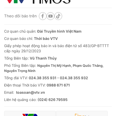
Theo dõi báo trên
Cơ quan chủ quản:
Đài Truyền hình Việt Nam
Cơ quan báo chí:
Thời báo VTV
Giấy phép hoạt động báo in và báo điện tử số 483/GP-BTTTT
cấp ngày 29/12/2023
Tổng Biên tập:
Vũ Thanh Thủy
Phó Tổng Biên tập:
Nguyễn Thị Mỹ Hạnh, Phạm Quốc Thắng,
Nguyễn Trọng Ninh
Tổng đài VTV:
024.38 355 931 - 024.38 355 932
Ðiện thoại Thời báo VTV:
0988 671 671
Email:
toasoan@vtv.vn
Liên hệ quảng cáo:
(024) 626 79595