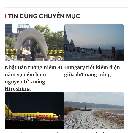
Ðiện thoại Thời báo VTV:
024.66 897 897
Email:
toasoan@vtv.vn
TIN CÙNG CHUYÊN MỤC
Liên hệ quảng cáo:
024-7300.7108
Nhật Bản tưởng niệm 81
Hungary tiết kiệm điện
năm vụ ném bom
giữa đợt nắng nóng
nguyên tử xuống
Hiroshima
® Cấm sao chép dưới mọi hình thức nếu không có sự chấp
thuận bằng văn bản. Ghi rõ nguồn VTV.vn khi phát hành lại
thông tin từ website này.