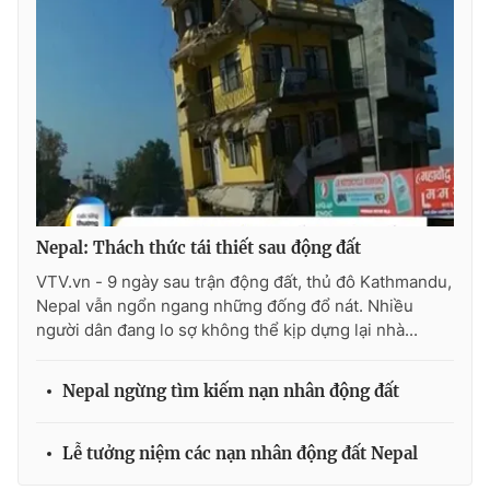
Photo
Infographic
Video
Shorts video
VTV Money
VTV Thể thao
VTV Sức khoẻ
Bất động sản
Nepal: Thách thức tái thiết sau động đất
VTV.vn - 9 ngày sau trận động đất, thủ đô Kathmandu,
Thị trường 24h
Tấm lòng Việt
Nepal vẫn ngổn ngang những đống đổ nát. Nhiều
người dân đang lo sợ không thể kịp dựng lại nhà...
VTV4
Vươn mình bằng AI
Nepal ngừng tìm kiếm nạn nhân động đất
VTV9
VTV8
Lễ tưởng niệm các nạn nhân động đất Nepal
Liên hệ tòa soạn
English