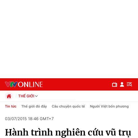
THẾ GIỚI
Chính trị
Tin tức
Thế giới đó đây
Câu chuyện quốc tế
Người Việt bốn phương
Xã hội
03/07/2015 18:46 GMT+7
Pháp luật
Chuyên mục
Kinh tế
Hành trình nghiên cứu vũ trụ
Thể thao