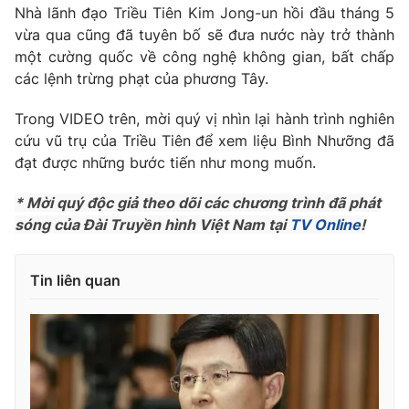
Phim VTV
Nhà lãnh đạo Triều Tiên Kim Jong-un hồi đầu tháng 5
Giải trí
vừa qua cũng đã tuyên bố sẽ đưa nước này trở thành
Hậu trường
một cường quốc về công nghệ không gian, bất chấp
Điện ảnh
Đời sống
Nhân vật
các lệnh trừng phạt của phương Tây.
Âm nhạc
Du lịch
Khán giả
Trong VIDEO trên, mời quý vị nhìn lại hành trình nghiên
Giáo dục
Sao
cứu vũ trụ của Triều Tiên để xem liệu Bình Nhưỡng đã
Làm đẹp
Giải sao mai
đạt được những bước tiến như mong muốn.
Tuyển sinh
Công nghệ
Chất lượng cuộc sống
Học trực tuyến
* Mời quý độc giả theo dõi các chương trình đã phát
Hitech Công nghệ tương lai
sóng của Đài Truyền hình Việt Nam tại
TV Online
!
Giao lưu trực tuyến
Sản phẩm
Tin liên quan
Lịch phát sóng
Thị trường
Tư vấn
Chuyên mục khác
Emagazine
Podcast