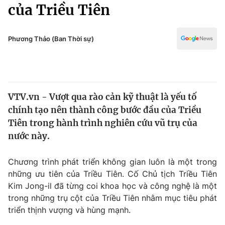
Chính trị
của Triều Tiên
Truyền hình
Văn hóa - Giải trí
Xã hội
Y tế
Phương Thảo (Ban Thời sự)
Đời sống
Pháp luật
Công nghệ
Giáo dục
Y tế
VTV.vn - Vượt qua rào cản kỹ thuật là yếu tố
chính tạo nên thành công bước đầu của Triều
Thế giới
Tiên trong hành trình nghiên cứu vũ trụ của
nước này.
Tin tức
Kinh tế
Thế giới đó đây
Chương trình phát triển không gian luôn là một trong
Tài chính
những ưu tiên của Triều Tiên. Cố Chủ tịch Triều Tiên
Dữ liệu và đời sống
Câu chuyện quốc tế
Kim Jong-il đã từng coi khoa học và công nghệ là một
Thị trường
trong những trụ cột của Triều Tiên nhằm mục tiêu phát
Truyền hình
Góc doanh nghiệp
triển thịnh vượng và hùng mạnh.