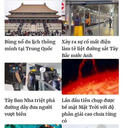
Ðiện thoại Thời báo VTV:
024.66 897 897
Email:
toasoan@vtv.vn
Liên hệ quảng cáo:
024-7300.7108
Bùng nổ du lịch thông
Xảy ra sự cố mất điện
minh tại Trung Quốc
làm tê liệt đường sắt Tây
Bắc nước Anh
® Cấm sao chép dưới mọi hình thức nếu không có sự chấp
Tây Ban Nha triệt phá
Lần đầu tiên chụp được
thuận bằng văn bản. Ghi rõ nguồn VTV.vn khi phát hành lại
đường dây đưa người
bề mặt Mặt Trời với độ
thông tin từ website này.
vượt biên
phân giải cao chưa từng
có