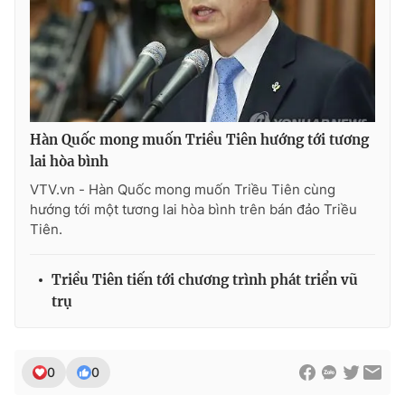
Photo
Infographic
Video
Shorts video
VTV Money
VTV Thể thao
Hàn Quốc mong muốn Triều Tiên hướng tới tương
lai hòa bình
VTV Sức khoẻ
Bất động sản
VTV.vn - Hàn Quốc mong muốn Triều Tiên cùng
hướng tới một tương lai hòa bình trên bán đảo Triều
Tiên.
Thị trường 24h
Tấm lòng Việt
Triều Tiên tiến tới chương trình phát triển vũ
VTV4
Vươn mình bằng AI
trụ
VTV9
VTV8
0
0
Liên hệ tòa soạn
English