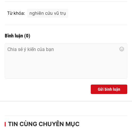
Từ khóa:
nghiên cứu vũ trụ
THỜI BÁO VTV
Bình luận
(
0
)
Theo dõi báo trên
Cơ quan chủ quản:
Đài Truyền hình Việt Nam
Cơ quan báo chí:
Thời báo VTV
Gửi bình luận
Giấy phép hoạt động báo in và báo điện tử số 483/GP-BTTTT
cấp ngày 29/12/2023
Tổng Biên tập:
Vũ Thanh Thủy
Phó Tổng Biên tập:
Nguyễn Thị Mỹ Hạnh, Phạm Quốc Thắng,
Nguyễn Trọng Ninh
TIN CÙNG CHUYÊN MỤC
Tổng đài VTV:
024.38 355 931 - 024.38 355 932