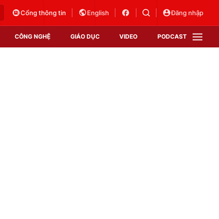
Cổng thông tin
English
Đăng nhập
CÔNG NGHỆ
GIÁO DỤC
VIDEO
PODCAST
VTV Money
VTV Thể thao
VTV Sức khoẻ
Bất động sản
Thị trường 24h
Tấm lòng Việt
Vươn mình bằng AI
VTV4
VTV8
VTV9
Lịch phát sóng
Giao lưu trực tuyến
Sự kiện