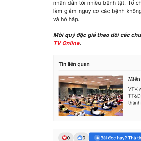
nhân dẫn tới nhiều bệnh tật. Tổ c
làm giảm nguy cơ các bệnh không
và hô hấp.
Mời quý độc giả theo dõi các ch
TV Online
.
Tin liên quan
Miễn 
VTV.v
TT&DL
thành
0
0
Bài đọc hay? Thả t