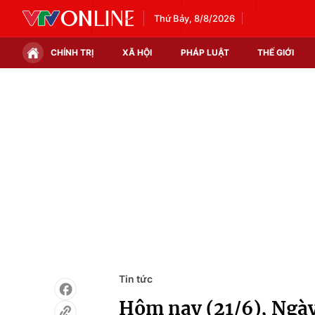
Thứ Bảy, 8/8/2026
CHÍNH TRỊ
XÃ HỘI
PHÁP LUẬT
THẾ GIỚI
Chính trị
Xã hội
Thế giới
Kinh tế
Tin tức
Tài chính
Thế giới đó đây
Thị trường
Câu chuyện quốc tế
Góc doanh nghiệp
Dữ liệu và đời sống
Tin tức
Hôm nay (21/6), Ngày