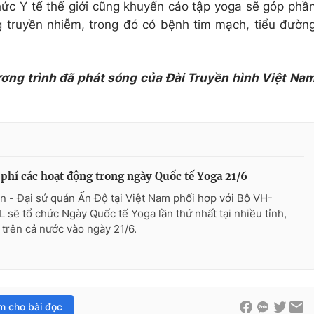
hức Y tế thế giới cũng khuyến cáo tập yoga sẽ góp phầ
 truyền nhiễm, trong đó có bệnh tim mạch, tiểu đườn
ương trình đã phát sóng của Đài Truyền hình Việt Na
phí các hoạt động trong ngày Quốc tế Yoga 21/6
n - Đại sứ quán Ấn Độ tại Việt Nam phối hợp với Bộ VH-
 sẽ tổ chức Ngày Quốc tế Yoga lần thứ nhất tại nhiều tỉnh,
 trên cả nước vào ngày 21/6.
im cho bài đọc