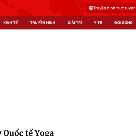
Truyền hình trực tuyến
KINH TẾ
TRUYỀN HÌNH
GIẢI TRÍ
Y TẾ
ĐỜI SỐNG
Pháp luật
Y tế
Truyền hình
Multimedia
Phim VTV
Video
Hậu trường
Shorts video
Nhân vật
Podcast
Khán giả
EMagazine
Giải sao mai
Photo
 Quốc tế Yoga
Infographic