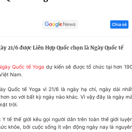
Góc ảnh
Chia sẻ
Giáo dục
Công nghệ
Tuyển sinh
Hitech Công ng
ày 21/6 được Liên Hợp Quốc chọn là Ngày Quốc tế
Học trực tuyến
Sản phẩm
g
Thị trường
Ngày Quốc tế Yoga
dự kiến sẽ được tổ chức tại hơn 19
Tư vấn
 Việt Nam.
y Quốc tế Yoga vì 21/6 là ngày hạ chí, ngày dài nhấ
 hơn so với bất kỳ ngày nào khác. Vì vậy đây là ngày m
ặt trời.
 tế thế giới kêu gọi người dân trên toàn thế giới luyệ
ức khỏe, bởi cuộc sống ít vận động ngày nay là nguyê