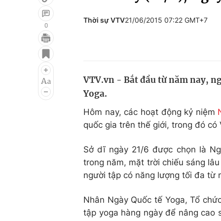
Thời sự VTV
21/06/2015 07:22 GMT+7
0
Giải trí
Đời sống
Điện ảnh
Du lịch
VTV.vn - Bắt đầu từ năm nay, ng
Âm nhạc
Làm đẹp
Yoga.
Sao
Chất lượng cuộc sốn
Hôm nay, các hoạt động kỷ niệm
quốc gia trên thế giới, trong đó có
Sở dĩ ngày 21/6 được chọn là Ngà
trong năm, mặt trời chiếu sáng lâu
người tập có năng lượng tối đa từ m
Nhân Ngày Quốc tế Yoga, Tổ chức Y
tập yoga hàng ngày để nâng cao s