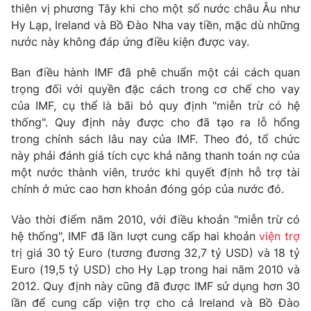
Phim VTV
thiên vị phương Tây khi cho một số nước châu Âu như
Giải trí
Hy Lạp, Ireland và Bồ Đào Nha vay tiền, mặc dù những
Hậu trường
nước này không đáp ứng điều kiện được vay.
Điện ảnh
Đời sống
Nhân vật
Âm nhạc
Ban điều hành IMF đã phê chuẩn một cải cách quan
Du lịch
Khán giả
trọng đối với quyền đặc cách trong cơ chế cho vay
Giáo dục
Sao
của IMF, cụ thể là bãi bỏ quy định "miễn trừ có hệ
Làm đẹp
Giải sao mai
thống". Quy định này được cho đã tạo ra lỗ hổng
Tuyển sinh
Công nghệ
trong chính sách lâu nay của IMF. Theo đó, tổ chức
Chất lượng cuộc sống
Học trực tuyến
này phải đánh giá tích cực khả năng thanh toán nợ của
Hitech Công nghệ tương lai
một nước thành viên, trước khi quyết định hỗ trợ tài
Giao lưu trực tuyến
chính ở mức cao hơn khoản đóng góp của nước đó.
Sản phẩm
Lịch phát sóng
Vào thời điểm năm 2010, với điều khoản "miễn trừ có
Thị trường
hệ thống", IMF đã lần lượt cung cấp hai khoản
viện trợ
Tư vấn
trị giá 30 tỷ Euro (tương đương 32,7 tỷ USD) và 18 tỷ
Chuyên mục khác
Euro (19,5 tỷ USD) cho Hy Lạp trong hai năm 2010 và
2012. Quy định này cũng đã được IMF sử dụng hơn 30
Emagazine
Podcast
lần để cung cấp viện trợ cho cả Ireland và Bồ Đào