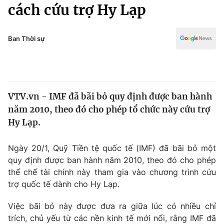
Chính trị
cách cứu trợ Hy Lạp
Truyền hình
Văn hóa - Giải trí
Xã hội
Y tế
Ban Thời sự
Đời sống
Pháp luật
Công nghệ
Giáo dục
Y tế
VTV.vn - IMF đã bãi bỏ quy định được ban hành
năm 2010, theo đó cho phép tổ chức này cứu trợ
Thế giới
Hy Lạp.
Tin tức
Kinh tế
Ngày 20/1, Quỹ Tiền tệ quốc tế (IMF) đã bãi bỏ một
Thế giới đó đây
quy định được ban hành năm 2010, theo đó cho phép
Tài chính
thể chế tài chính này tham gia vào chương trình cứu
Dữ liệu và đời sống
Câu chuyện quốc tế
trợ quốc tế dành cho Hy Lạp.
Thị trường
Truyền hình
Việc bãi bỏ này được đưa ra giữa lúc có nhiều chỉ
Góc doanh nghiệp
trích, chủ yếu từ các nền kinh tế mới nổi, rằng IMF đã