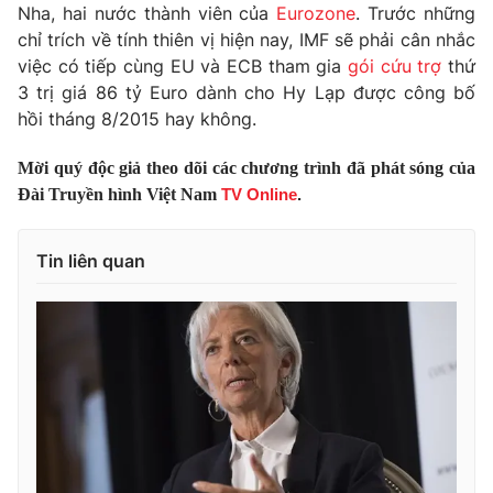
Nha, hai nước thành viên của
Eurozone
. Trước những
Photo
Infographic
chỉ trích về tính thiên vị hiện nay, IMF sẽ phải cân nhắc
việc có tiếp cùng EU và ECB tham gia
gói cứu trợ
thứ
3 trị giá 86 tỷ Euro dành cho Hy Lạp được công bố
Video
Shorts video
hồi tháng 8/2015 hay không.
VTV Money
VTV Thể thao
Mời quý độc giả theo dõi các chương trình đã phát sóng của
Đài Truyền hình Việt Nam
TV Online
.
VTV Sức khoẻ
Bất động sản
Tin liên quan
Thị trường 24h
Tấm lòng Việt
VTV4
Vươn mình bằng AI
VTV9
VTV8
Liên hệ tòa soạn
English