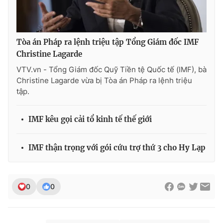
Tòa án Pháp ra lệnh triệu tập Tổng Giám đốc IMF
THỜI BÁO VTV
Christine Lagarde
VTV.vn - Tổng Giám đốc Quỹ Tiền tệ Quốc tế (IMF), bà
Christine Lagarde vừa bị Tòa án Pháp ra lệnh triệu
tập.
Theo dõi báo trên
IMF kêu gọi cải tổ kinh tế thế giới
Cơ quan chủ quản:
Đài Truyền hình Việt Nam
Cơ quan báo chí:
Thời báo VTV
IMF thận trọng với gói cứu trợ thứ 3 cho Hy Lạp
Giấy phép hoạt động báo in và báo điện tử số 483/GP-BTTTT
cấp ngày 29/12/2023
Tổng Biên tập:
Vũ Thanh Thủy
0
0
Phó Tổng Biên tập:
Nguyễn Thị Mỹ Hạnh, Phạm Quốc Thắng,
Nguyễn Trọng Ninh
Tổng đài VTV:
024.38 355 931 - 024.38 355 932