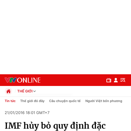
THẾ GIỚI
Chính trị
Tin tức
Thế giới đó đây
Câu chuyện quốc tế
Người Việt bốn phương
Xã hội
21/01/2016 18:01 GMT+7
Pháp luật
Chuyên mục
Kinh tế
IMF hủy bỏ quy định đặc
Thể thao