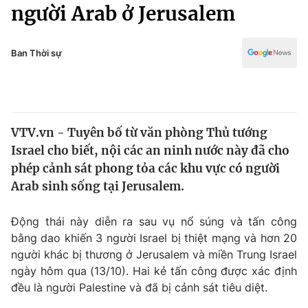
Chính trị
người Arab ở Jerusalem
Truyền hình
Văn hóa - Giải trí
Xã hội
Y tế
Ban Thời sự
Đời sống
Pháp luật
Công nghệ
Giáo dục
Y tế
VTV.vn - Tuyên bố từ văn phòng Thủ tướng
Israel cho biết, nội các an ninh nước này đã cho
Thế giới
phép cảnh sát phong tỏa các khu vực có người
Arab sinh sống tại Jerusalem.
Tin tức
Kinh tế
Thế giới đó đây
Động thái này diễn ra sau vụ nổ súng và tấn công
Tài chính
bằng dao khiến 3 người Israel bị thiệt mạng và hơn 20
Dữ liệu và đời sống
Câu chuyện quốc tế
người khác bị thương ở Jerusalem và miền Trung Israel
Thị trường
ngày hôm qua (13/10). Hai kẻ tấn công được xác định
Truyền hình
Góc doanh nghiệp
đều là người Palestine và đã bị cảnh sát tiêu diệt.