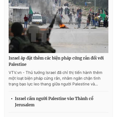
Photo
Infographic
Video
Shorts video
VTV Money
VTV Thể thao
VTV Sức khoẻ
Bất động sản
Israel áp đặt thêm các biện pháp cứng rắn đối với
Palestine
Thị trường 24h
Tấm lòng Việt
VTV.vn - Thủ tướng Israel đã chỉ thị tiến hành thêm
một loạt biện pháp cứng rắn, nhằm ngăn chặn tình
trạng bạo lực leo thang giữa người Palestine và...
VTV4
Vươn mình bằng AI
Israel cấm người Palestine vào Thành cổ
VTV9
VTV8
Jerusalem
Liên hệ tòa soạn
English