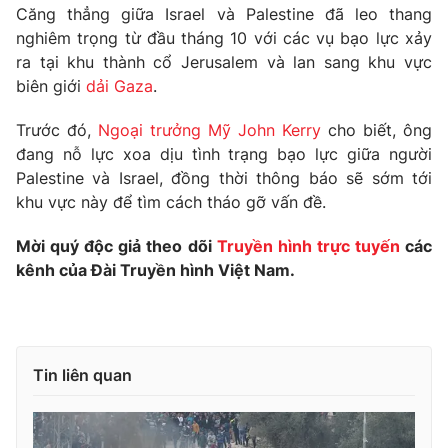
Phim VTV
Căng thẳng giữa Israel và Palestine đã leo thang
Giải trí
nghiêm trọng từ đầu tháng 10 với các vụ bạo lực xảy
Hậu trường
ra tại khu thành cổ Jerusalem và lan sang khu vực
Điện ảnh
Đời sống
Nhân vật
biên giới
dải Gaza
.
Âm nhạc
Du lịch
Khán giả
Trước đó,
Ngoại trưởng Mỹ John Kerry
cho biết, ông
Giáo dục
Sao
đang nỗ lực xoa dịu tình trạng bạo lực giữa người
Làm đẹp
Giải sao mai
Palestine và Israel, đồng thời thông báo sẽ sớm tới
Tuyển sinh
Công nghệ
Chất lượng cuộc sống
khu vực này để tìm cách tháo gỡ vấn đề.
Học trực tuyến
Hitech Công nghệ tương lai
Mời quý độc giả theo dõi
Truyền hình trực tuyến
các
Giao lưu trực tuyến
kênh của Đài Truyền hình Việt Nam.
Sản phẩm
Lịch phát sóng
Thị trường
Tư vấn
Tin liên quan
Chuyên mục khác
Emagazine
Podcast