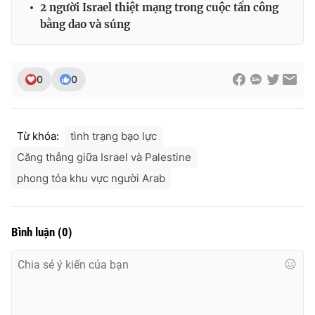
2 người Israel thiệt mạng trong cuộc tấn công
bằng dao và súng
THỜI BÁO VTV
0
0
Theo dõi báo trên
Từ khóa:
tình trạng bạo lực
Căng thẳng giữa Israel và Palestine
Cơ quan chủ quản:
Đài Truyền hình Việt Nam
phong tỏa khu vực người Arab
Cơ quan báo chí:
Thời báo VTV
Giấy phép hoạt động báo in và báo điện tử số 483/GP-BTTTT
cấp ngày 29/12/2023
Bình luận
(
0
)
Tổng Biên tập:
Vũ Thanh Thủy
Phó Tổng Biên tập:
Nguyễn Thị Mỹ Hạnh, Phạm Quốc Thắng,
Nguyễn Trọng Ninh
Tổng đài VTV:
024.38 355 931 - 024.38 355 932