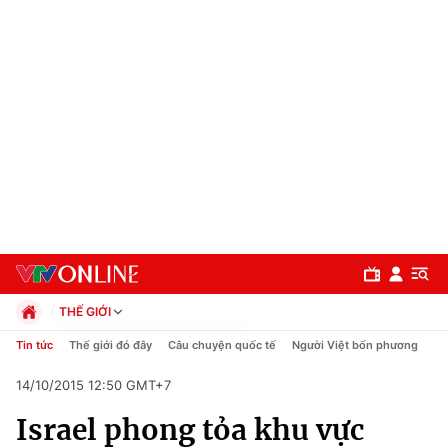
THẾ GIỚI
Chính trị
Tin tức
Thế giới đó đây
Câu chuyện quốc tế
Người Việt bốn phương
Xã hội
14/10/2015 12:50 GMT+7
Pháp luật
Chuyên mục
Kinh tế
Israel phong tỏa khu vực
Thể thao