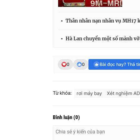
Thân nhân nạn nhân vụ MH17 k
Hà Lan chuyển một số mảnh vỡ 
0
0
Bài đọc hay? Thả t
Từ khóa:
rơi máy bay
Xét nghiệm A
Bình luận
(
0
)