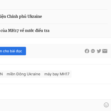
iện Chính phủ Ukraine
của MH17 về nước điều tra
im cho bài đọc
DN
miền Đông Ukraine
máy bay MH17