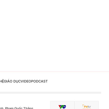
HỆ
GIÁO DỤC
VIDEO
PODCAST
nh, Phạm Quốc Thắng,