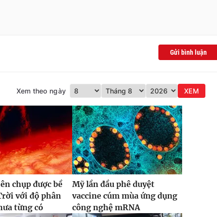
Gửi bình luận
Xem theo ngày
XEM
iên chụp được bề
Mỹ lần đầu phê duyệt
rời với độ phân
vaccine cúm mùa ứng dụng
chưa từng có
công nghệ mRNA