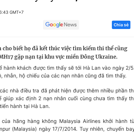
Góc ảnh
16:43 GMT+7
Chia sẻ
Giáo dục
Công nghệ
Tuyển sinh
Hitech Công ng
 cho biết họ đã kết thúc việc tìm kiếm thi thể cũng
Học trực tuyến
Sản phẩm
MH17 gặp nạn tại khu vực miền Đông Ukraine.
g
Thị trường
ể hành khách được tìm thấy sẽ tới Hà Lan vào ngày 2/5
Tư vấn
, nhẫn, hộ chiếu của các nạn nhân cũng đã tìm thấy.
 các nhà điều tra đã phát hiện được thêm nhiều phần th
ể giúp xác định 2 nạn nhân cuối cùng chưa tìm thấy th
iến hành tại Hà Lan.
của hãng hàng không Malaysia Airlines khởi hành t
pur (Malaysia) ngày 17/7/2014. Tuy nhiên, chuyến ba