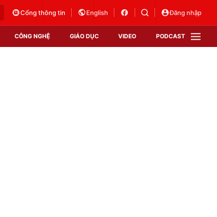
Cổng thông tin
English
Đăng nhập
CÔNG NGHỆ
GIÁO DỤC
VIDEO
PODCAST
VTV Money
VTV Thể thao
VTV Sức khoẻ
Bất động sản
Thị trường 24h
Tấm lòng Việt
Vươn mình bằng AI
VTV4
VTV8
VTV9
Lịch phát sóng
Giao lưu trực tuyến
Sự kiện