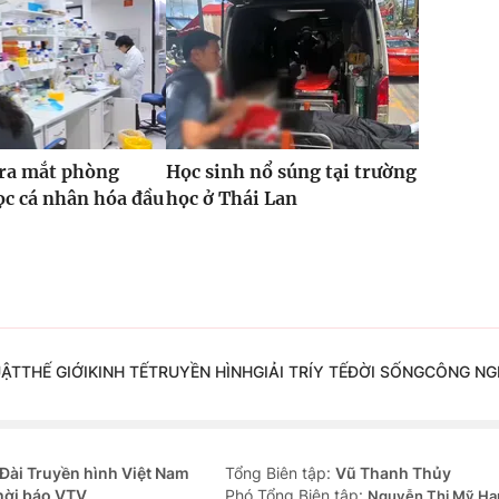
 ra mắt phòng
Học sinh nổ súng tại trường
c cá nhân hóa đầu
học ở Thái Lan
UẬT
THẾ GIỚI
KINH TẾ
TRUYỀN HÌNH
GIẢI TRÍ
Y TẾ
ĐỜI SỐNG
CÔNG NG
Đài Truyền hình Việt Nam
Tổng Biên tập:
Vũ Thanh Thủy
hời báo VTV
Phó Tổng Biên tập:
Nguyễn Thị Mỹ Hạ