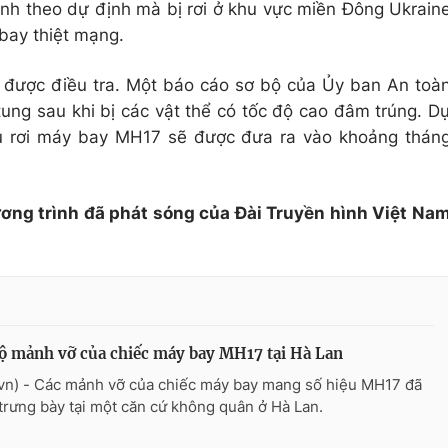
ình theo dự định mà bị rơi ở khu vực miền Đông Ukrain
bay thiệt mạng.
 được điều tra. Một báo cáo sơ bộ của Ủy ban An toà
ung sau khi bị các vật thể có tốc độ cao đâm trúng. D
vụ rơi máy bay MH17 sẽ được đưa ra vào khoảng thán
ương trình đã phát sóng của Đài Truyền hình Việt Na
lộ mảnh vỡ của chiếc máy bay MH17 tại Hà Lan
vn) - Các mảnh vỡ của chiếc máy bay mang số hiệu MH17 đã
trưng bày tại một căn cứ không quân ở Hà Lan.