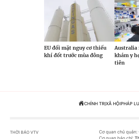
EU đối mặt nguy cơ thiếu
Australia
khí đốt trước mùa đông
khám y họ
tiên
CHÍNH TRỊ
XÃ HỘI
PHÁP L
Cơ quan chủ quản:
THỜI BÁO VTV
Cơ quan báo chí:
T