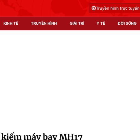
Truyền hình trực tuyến
KINH TẾ
TRUYỀN HÌNH
GIẢI TRÍ
Y TẾ
ĐỜI SỐNG
Pháp luật
Y tế
Truyền hình
Multimedia
Phim VTV
Video
Hậu trường
Shorts video
Nhân vật
Podcast
Khán giả
EMagazine
Giải sao mai
Photo
m kiếm máy bay MH17
Infographic