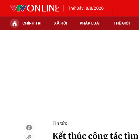
Thứ Bảy, 8/8/2026
CHÍNH TRỊ
XÃ HỘI
PHÁP LUẬT
THẾ GIỚI
Chính trị
Xã hội
Thế giới
Kinh tế
Tin tức
Tài chính
Thế giới đó đây
Thị trường
Câu chuyện quốc tế
Góc doanh nghiệp
Dữ liệu và đời sống
Tin tức
Kết thúc công tác tì