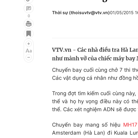
Thời sự (thoisuvtv@vtv.vn)
01/05/2015 
0
Giải trí
Đời sống
Điện ảnh
Du lịch
VTV.vn - Các nhà điều tra Hà Lan
Âm nhạc
Làm đẹp
như mảnh vỡ của chiếc máy bay 
Sao
Chất lượng cuộc sốn
Chuyến bay cuối cùng chở 7 thi th
Các vật dụng cá nhân như đồng hồ
Trong đợt tìm kiếm cuối cùng này,
thể và họ hy vọng điều này có th
thể. Các xét nghiệm ADN sẽ được t
Chuyến bay mang số hiệu
MH17
Amsterdam (Hà Lan) đi Kuala Lum