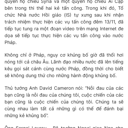
quyển hộ chiếu Syria và một quyển hộ chiếu Ai Cập
bên trong thi thể hai kẻ tấn công. Trong khi đó, Tổ
Photo
Infographic
chức Nhà nước Hồi giáo (IS) tự xưng sau khi nhận
trách nhiệm thực hiện các vụ tấn công đêm 13/11, đã
Video
Shorts video
tiếp tục tung ra một đoạn video trên mạng Internet đe
dọa sẽ tiếp tục thực hiện các vụ tấn công vào nước
VTV Money
Pháp.
VTV Thể thao
Không chỉ ở Pháp, nguy cơ khủng bố giờ đã thổi hơi
VTV Sức khoẻ
Bất động sản
nóng tới cả châu Âu. Lãnh đạo nhiều nước đã lên tiếng
kêu gọi sát cánh cùng nước Pháp, đồng thời cho biết
Thị trường 24h
sẽ không dung thứ cho những hành động khủng bố.
Tấm lòng Việt
Thủ tướng Anh David Cameron nói: “Nỗi đau của các
VTV4
Vươn mình bằng AI
bạn cũng là nỗi đau của chúng tôi, cuộc chiến của các
bạn cũng là cuộc chiến của chúng tôi. Chúng ta sẽ
VTV9
cùng nhau làm tất cả những gì có thể để đánh bại
VTV8
những kẻ khủng bố”.
Liên hệ tòa soạn
English