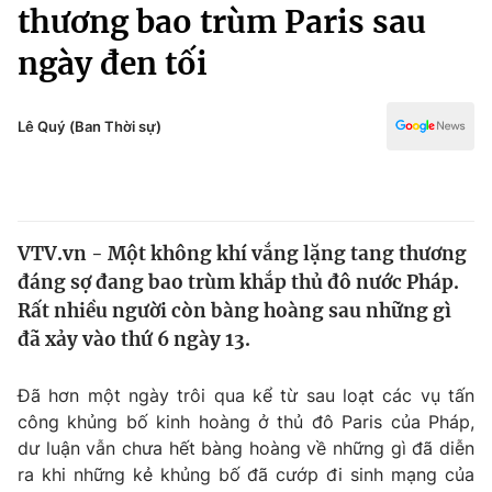
Chính trị
thương bao trùm Paris sau
Truyền hình
ngày đen tối
Văn hóa - Giải trí
Xã hội
Y tế
Đời sống
Lê Quý (Ban Thời sự)
Pháp luật
Công nghệ
Giáo dục
Y tế
VTV.vn - Một không khí vắng lặng tang thương
Thế giới
đáng sợ đang bao trùm khắp thủ đô nước Pháp.
Tin tức
Rất nhiều người còn bàng hoàng sau những gì
Kinh tế
đã xảy vào thứ 6 ngày 13.
Thế giới đó đây
Tài chính
Dữ liệu và đời sống
Câu chuyện quốc tế
Đã hơn một ngày trôi qua kể từ sau loạt các vụ tấn
Thị trường
công khủng bố kinh hoàng ở thủ đô Paris của Pháp,
dư luận vẫn chưa hết bàng hoàng về những gì đã diễn
Truyền hình
Góc doanh nghiệp
ra khi những kẻ khủng bố đã cướp đi sinh mạng của