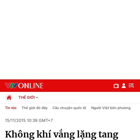
THẾ GIỚI
Chính trị
Tin tức
Thế giới đó đây
Câu chuyện quốc tế
Người Việt bốn phương
Xã hội
15/11/2015 10:39 GMT+7
Pháp luật
Chuyên mục
Kinh tế
Không khí vắng lặng tang
Thể thao