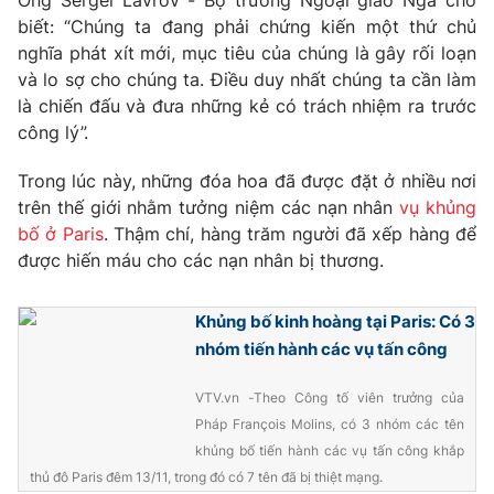
Ông Sergei Lavrov - Bộ trưởng Ngoại giao Nga cho
biết: “Chúng ta đang phải chứng kiến một thứ chủ
nghĩa phát xít mới, mục tiêu của chúng là gây rối loạn
và lo sợ cho chúng ta. Điều duy nhất chúng ta cần làm
là chiến đấu và đưa những kẻ có trách nhiệm ra trước
THỜI BÁO VTV
công lý”.
Trong lúc này, những đóa hoa đã được đặt ở nhiều nơi
trên thế giới nhằm tưởng niệm các nạn nhân
vụ khủng
Theo dõi báo trên
bố ở Paris
. Thậm chí, hàng trăm người đã xếp hàng để
được hiến máu cho các nạn nhân bị thương.
Cơ quan chủ quản:
Đài Truyền hình Việt Nam
Cơ quan báo chí:
Thời báo VTV
Khủng bố kinh hoàng tại Paris: Có 3
Giấy phép hoạt động báo in và báo điện tử số 483/GP-BTTTT
nhóm tiến hành các vụ tấn công
cấp ngày 29/12/2023
Tổng Biên tập:
Vũ Thanh Thủy
VTV.vn -Theo Công tố viên trưởng của
Phó Tổng Biên tập:
Nguyễn Thị Mỹ Hạnh, Phạm Quốc Thắng,
Pháp François Molins, có 3 nhóm các tên
Nguyễn Trọng Ninh
khủng bố tiến hành các vụ tấn công khắp
Tổng đài VTV:
024.38 355 931 - 024.38 355 932
thủ đô Paris đêm 13/11, trong đó có 7 tên đã bị thiệt mạng.