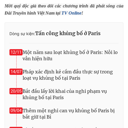
Ðiện thoại Thời báo VTV:
024.66 897 897
Mời quý độc giả theo dõi các chương trình đã phát sóng của
Email:
toasoan@vtv.vn
Đài Truyền hình Việt Nam tại
TV Online
!
Liên hệ quảng cáo:
024-7300.7108
Tấn công khủng bố ở Paris
Dòng sự kiện:
Một năm sau loạt khủng bố ở Paris: Nỗi lo
12/11
vẫn hiện hữu
Pháp xác định kẻ cầm đầu thực sự trong
14/07
loạt vụ khủng bố tại Paris
Bắt đầu lấy lời khai của nghi phạm vụ
20/05
khủng bố tại Paris
® Cấm sao chép dưới mọi hình thức nếu không có sự chấp
thuận bằng văn bản. Ghi rõ nguồn VTV.vn khi phát hành lại
Thêm một nghi can vụ khủng bố Paris bị
09/04
thông tin từ website này.
bắt giữ tại Bỉ